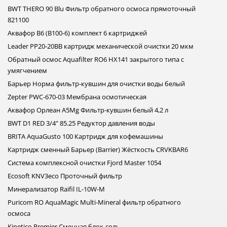
BWT THERO 90 Blu Фильтр обратного осмоса прямоточный
821100
Аквафор B6 (B100-6) комплект 6 картриджей
Leader PP20-20BB картридж механической очистки 20 мкм
Обратный осмос Aquafilter RO6 HX141 закрытого типа с
умягчением
Барьер Норма фильтр-кувшин для очистки воды белый
Zepter PWC-670-03 Мембрана осмотическая
Аквафор Орлеан A5Mg Фильтр-кувшин белый 4,2 л
BWT D1 RED 3/4" 85.25 Редуктор давления воды
BRITA AquaGusto 100 Картридж для кофемашины
Картридж сменный Барьер (Barrier) Жёсткость CRVKBAR6
Система комплексной очистки Fjord Master 1054
Ecosoft KNV3eco Проточный фильтр
Минерализатор Raifil IL-10W-M
Puricom RO AquaMagic Multi-Mineral фильтр обратного
осмоса
Kinetico Premier Сменная блок-соль