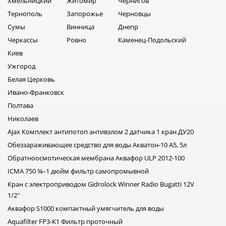
Хмельницкий
Житомир
Чернигов
Тернополь
Запорожье
Черновцы
Сумы
Винница
Днепр
Черкассы
Ровно
Каменец-Подольский
Киев
Ужгород
Белая Церковь
Ивано-Франковск
Полтава
Николаев
Ajax Комплект антипотоп антивзлом 2 датчика 1 кран ДУ20
Обеззараживающее средство для воды Акватон-10 А5, 5л
Обратноосмотическая мембрана Аквафор ULP 2012-100
ICMA 750 ¾–1 дюйм фильтр самопромывной
Кран с электроприводом Gidrolock Winner Radio Bugatti 12V
1/2"
Аквафор S1000 компактный умягчитель для воды
Aquafilter FP3-K1 Фильтр проточный