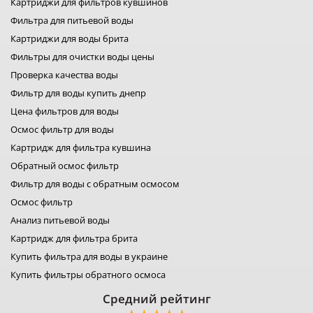
Картриджи для фильтров кувшинов
фильтры для воды bwt
фильтры filter1
Фильтра для питьевой воды
фильтры для воды fitaqua
Картриджи для воды брита
лидер фильтр
Фильтры для очистки воды цены
лидер комфорт
фильтры для воды organic
Проверка качества воды
фильтр для воды platinum wasser
Фильтр для воды купить днепр
фильтры raifil
Цена фильтров для воды
ustm картридж
гейзер фильтр для воды
Осмос фильтр для воды
фильтр новая вода
Картридж для фильтра кувшина
фильтр роса
Обратный осмос фильтр
фильтры свод
Фильтр для воды с обратным осмосом
фильтр для воды
фильтры аквафильтр
Осмос фильтр
фильтр кувшин экософт
Анализ питьевой воды
аквафор кувшины
Картридж для фильтра брита
Купить фильтра для воды в украине
Купить фильтры обратного осмоса
Средний рейтинг