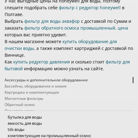
У нас выгодные цены на honeywell для воды, поэтому
спешите подобрать себе
фильтр с редуктор honeywell
в
Полтаве.
Выбрать
фильтр для воды аквафор
с доставкой по Сумам и
заказать
фильтр обратного осмоса промышленный, цена
которых вас приятно удивит.
В нашем магазине можете
купить оборудование для
очистки воды
, а также комплект картриджей с доставкой по
Виннице.
Как
купить редуктор давления
и сколько стоит
фильтр для
бытовой
информацию можно узнать на сайте.
Аксессуары и дополнительное оборудование
Бассейны, оборудование и химия
Картриджи и комплектующие
Магнитные фильтры
Обратный осмос
Озонаторы воды
Походные фильтры
бутылка для воды
Проточные фильтры
емкость для воды
Системы защиты от протечек
tds воды
Системы очистки воды промышленные
комплектующие на промышленный осмос