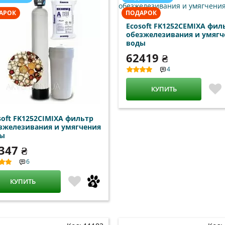
АРОК
ПОДАРОК
Ecosoft FK1252CEMIXA фил
обезжелезивания и умягч
воды
62419 ₴
4
КУПИТЬ
soft FK1252CIMIXA фильтр
зжелезивания и умягчения
ды
347 ₴
6
КУПИТЬ