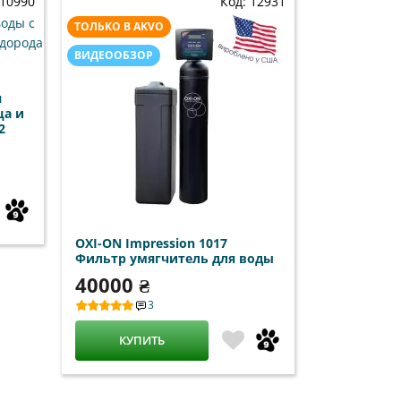
 10990
Код: 12931
ТОЛЬКО В AKVO
ВИДЕООБЗОР
я
ца и
2
OXI-ON Impression 1017
Фильтр умягчитель для воды
40000 ₴
3
КУПИТЬ