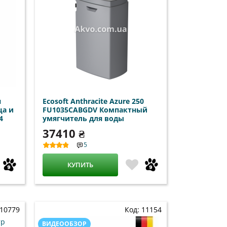
я
Ecosoft Anthracite Azure 250
ца и
FU1035CABGDV Компактный
4
умягчитель для воды
37410 ₴
5
КУПИТЬ
 10779
Код: 11154
ВИДЕООБЗОР