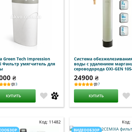
a Green Tech Impression
Система обезжелезивани
i Фильтр умягчитель для
воды с удалением марган
ды
сероводорода OXI-GEN 105
000 ₴
24900 ₴
3
7
КУПИТЬ
КУПИТЬ
Код: 11482
Код:
ЕООБЗОР
ВИДЕООБЗОР