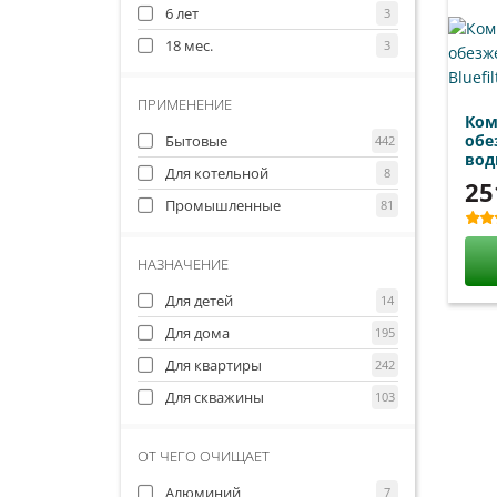
6 лет
3
18 мес.
3
ПРИМЕНЕНИЕ
Ком
обе
Бытовые
442
воды
Для котельной
8
25
Промышленные
81
НАЗНАЧЕНИЕ
Для детей
14
Для дома
195
Для квартиры
242
Для скважины
103
ОТ ЧЕГО ОЧИЩАЕТ
Алюминий
7