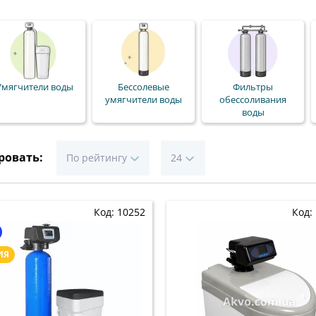
Умягчители воды
Беcсолевые
Фильтры
умягчители воды
обессоливания
воды
ровать:
По рейтингу
24
Код: 10252
Код:
ИЯ