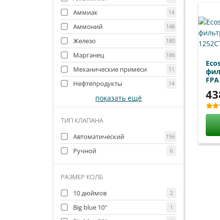
Аммиак
14
Аммоний
148
Железо
180
Марганец
186
Eco
Механические примеси
11
фил
FPA
Нефтепродукты
14
43
показать ещё
ТИП КЛАПАНА
Автоматический
156
Ручной
6
РАЗМЕР КОЛБ
10 дюймов
2
Big blue 10''
1