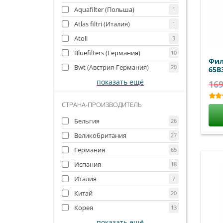
Aquafilter (Польша)
1
Atlas filtri (Италия)
1
Atoll
3
Bluefilters (Германия)
10
Фил
Bwt (Австрия-Германия)
20
65B
показать ещё
169
СТРАНА-ПРОИЗВОДИТЕЛЬ
Бельгия
26
Великобритания
27
Германия
65
Испания
18
Италия
7
Китай
20
Корея
13
показать ещё