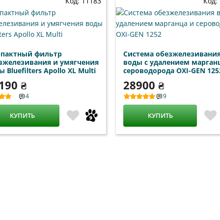
Код: 11183
Код:
пактный фильтр
Система обезжелезивани
зжелезивания и умягчения
воды с удалением марган
 Bluefilters Apollo XL Multi
сероводорода OXI-GEN 125
190 ₴
28900 ₴
4
9
КУПИТЬ
КУПИТЬ