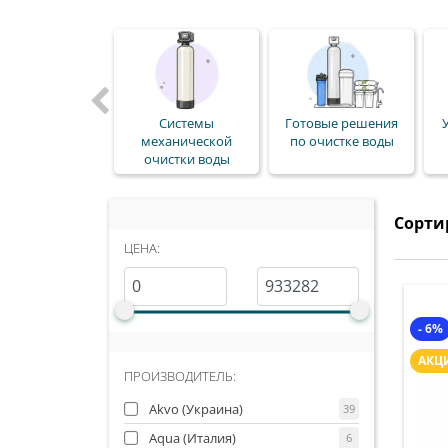
Фильтры от
нитратов
Системы
Готовые решения
механической
по очистке воды
очистки воды
Сорти
ЦЕНА:
- 6%
АКЦ
ПРОИЗВОДИТЕЛЬ:
Akvo (Украина)
39
Aqua (Италия)
6