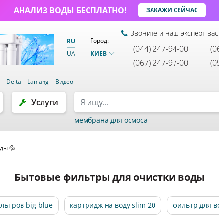
АНАЛИЗ ВОДЫ БЕСПЛАТНО!
ЗАКАЖИ СЕЙЧАС
Звоните и наш эксперт вас
Город:
RU
(044) 247-94-00
(0
КИЕВ
UA
(067) 247-97-00
(0
и
Delta
Lanlang
Видео
Услуги
мембрана для осмоса
ды 💦
Бытовые фильтры для очистки воды
льтров big blue
картридж на воду slim 20
фильтр для в