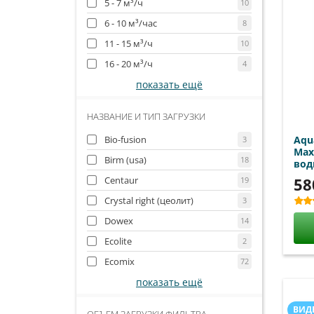
5 - 7 м³/ч
10
6 - 10 м³/час
8
11 - 15 м³/ч
10
16 - 20 м³/ч
4
показать ещё
НАЗВАНИЕ И ТИП ЗАГРУЗКИ
Aqu
Bio-fusion
3
Max
Birm (usa)
18
во
58
Centaur
19
Crystal right (цеолит)
3
Dowex
14
Ecolite
2
Ecomix
72
показать ещё
ВИД