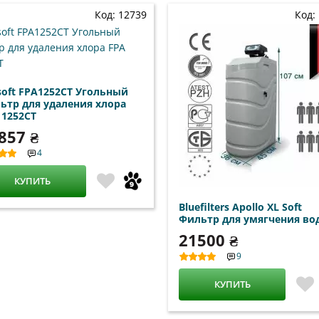
Код: 12739
Код:
soft FPA1252CT Угольный
ьтр для удаления хлора
 1252CT
857 ₴
4
КУПИТЬ
Bluefilters Apollo XL Soft
Фильтр для умягчения во
21500 ₴
9
КУПИТЬ