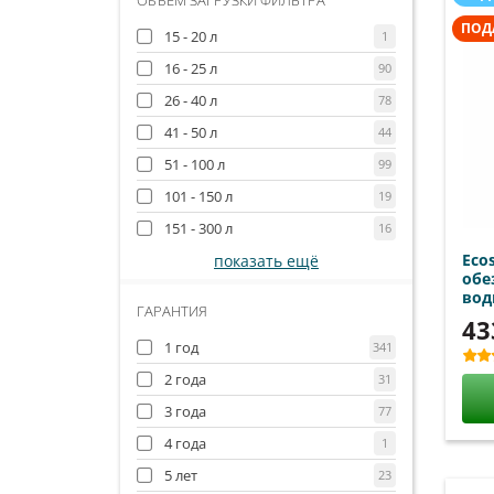
ОБЪЕМ ЗАГРУЗКИ ФИЛЬТРА
ПОД
15 - 20 л
1
16 - 25 л
90
26 - 40 л
78
41 - 50 л
44
51 - 100 л
99
101 - 150 л
19
151 - 300 л
16
Eco
показать ещё
обе
во
ГАРАНТИЯ
43
1 год
341
2 года
31
3 года
77
4 года
1
5 лет
23