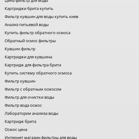
Цена фильтр для воды
фильтры big blue
промышленные фильтры для очистки воды
Картриджи брита купить
картридж на воду slim 20
мембрана экософт
засыпки для фильтров воды
Фильтр кувшин для воды купить киев
комплектующие для фильтров воды
Анализ питьевой воды
картридж аквафор
Купить фильтр обратного осмоса
фильтр для воды барьер
фильтр наша вода
Обратный осмос фильтры
ecosoft фильтры
Кувшин фильтр
фильтра воды для дома
Картриджи для кувшина
фильтры для воды aqualine
атлас фильтры
Картридж для фильтра брита
купить фильтр для воды атолл
Купить систему обратного осмоса
bluefilters картриджи
Фильтр кувшин
картриджи брита
Фильтр с обратным осмосом
фильтры для воды bwt
фильтры filter1
Фильтр для очистки воды
фильтры для воды fitaqua
Фильтр вода осмос
лидер фильтр
Лаборатории анализа воды
лидер комфорт
фильтры для воды organic
Картридж брита
фильтр для воды platinum wasser
Осмос цена
фильтры raifil
Интернет магазин фильтры для воды