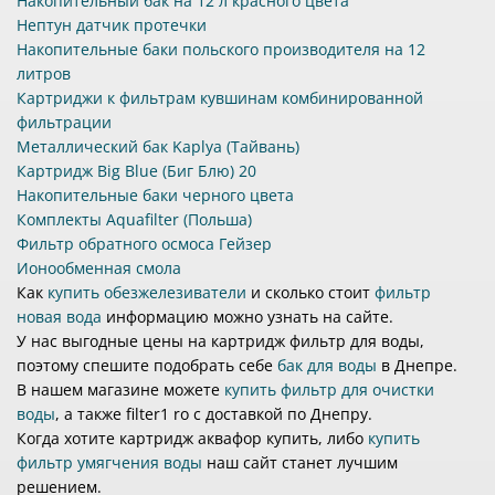
Накопительный бак на 12 л красного цвета
Нептун датчик протечки
Накопительные баки польского производителя на 12
литров
Картриджи к фильтрам кувшинам комбинированной
фильтрации
Металлический бак Kaplya (Тайвань)
Картридж Big Blue (Биг Блю) 20
Накопительные баки черного цвета
Комплекты Aquafilter (Польша)
Фильтр обратного осмоса Гейзер
Ионообменная смола
Как
купить обезжелезиватели
и сколько стоит
фильтр
новая вода
информацию можно узнать на сайте.
У нас выгодные цены на картридж фильтр для воды,
поэтому спешите подобрать себе
бак для воды
в Днепре.
В нашем магазине можете
купить фильтр для очистки
воды
, а также filter1 ro с доставкой по Днепру.
Когда хотите картридж аквафор купить, либо
купить
фильтр умягчения воды
наш сайт станет лучшим
решением.