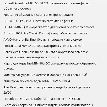
Ecosoft Absolute MO550PSECO с помпой на станине фильтр
обратного осмоса
Neptun Profi 220В 3/4 Кран c электроприводом
BRITA PURITY C1100 Finest Фильтр для кофейни
USTM L-MIN-Q Минерализатор для систем обратного осмоса
Puricom RO Ultra Classic Pump фильтр обратного осмоса
AKVO Фильтр Big Blue 10 с умягчающим картриджем
Новая Вода NW-BKBC-10BB Картридж угольный с KDF
Pallas Viva Open Case Inline 6 Фильтр обратного осмоса с
баком и минерализатором и помпой
Картридж Aqualine МIN-10L-QC минерализатор для обратного
осмоса
Фильтр для удаления железа и марганца Flack 5600 - 1м³
Фильтр умягчитель воды RX-65B3-V1,5 - 1054
Ajax Комплект контроля протечки воды 2 крана 2 датчика
ДУ20
Ecosoft ECOSIL Соль таблетированная 25 кг KECOSIL
Gidrolock Квартира 3 Ultimate Bugatti Комплект антипотоп 3