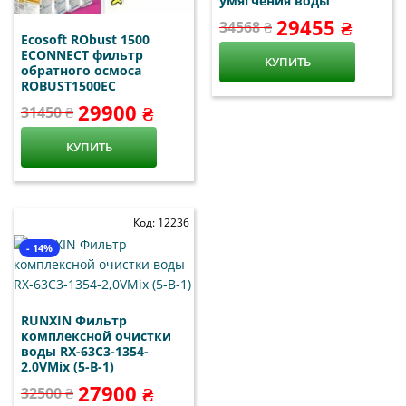
умягчения воды
29455 ₴
34568 ₴
Ecosoft RObust 1500
ECONNECT фильтр
КУПИТЬ
обратного осмоса
ROBUST1500EC
29900 ₴
31450 ₴
КУПИТЬ
Код: 12236
- 14%
RUNXIN Фильтр
комплексной очистки
воды RX-63С3-1354-
2,0VMix (5-В-1)
27900 ₴
32500 ₴