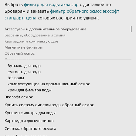
Выбрать
фильтр для воды аквафор
с доставкой по
Броварам и заказать
фильтр обратного осмос экософт
стандарт, цена
которых вас приятно удивит.
Аксессуары и дополнительное оборудование
Бассейны, оборудование и химия
Картриджи и комплектующие
Магнитные фильтры
Обратный осмос
Озонаторы воды
Походные фильтры
бутылка для воды
Проточные фильтры
емкость для воды
Системы защиты от протечек
tds воды
Системы очистки воды промышленные
комплектующие на промышленный осмос
Ультрафиолетовые фильтры для воды
кран для фильтра воды
Умягчители, обезжелезиватели, угольные колонны
насосы для осмоса промышленного
Экософт осмос
Услуги
насос для обратного осмоса
Купить систему очистки воды обратный осмос
Фильтры кувшины
фитинги для фильтра воды
Кувшин фильтры для воды
Фильтры на кран
средства для ухода за водой бассейна
система очистки воды для квартиры
магнитный фильтр для воды
фильтр обратного осмоса
озонатор воды купить
фильтры для воды походные
фильтры для воды проточный
система от протечки воды
система очистки воды промышленные
ультрафиолетовая лампа для воды
фильтр обезжелезивания и умягчения воды
анализ воды
фильтр для воды кувшин
фильтр для воды на кран
фильтр от накипи
экософт осмос
viqua sterilight
Фильтры от накипи для бытовой техники
картриджи фильтр для воды
аквафильтр осмос
фильтр механической очистки
смягчитель для воды
аквафор обратный осмос
Картриджи для кувшинов
картридж для фильтра кувшина
самопромывной фильтр
угольный фильтр
фильтр для воды от железа
Система обратного осмоса
купить мембрану обратного осмоса
дисковый фильтр для воды
фильтры для скважин
фильтр от нитратов