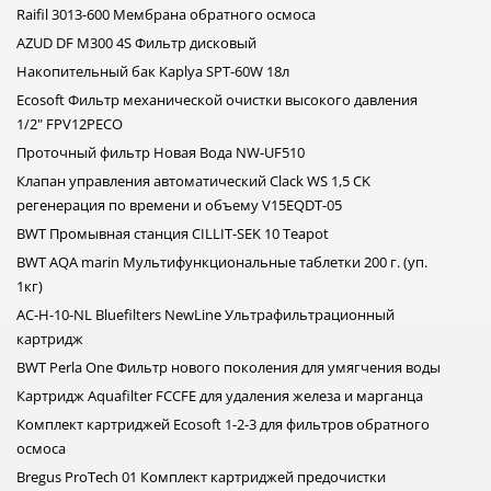
Raifil 3013-600 Мембрана обратного осмоса
AZUD DF M300 4S Фильтр дисковый
Накопительный бак Kaplya SPT-60W 18л
Ecosoft Фильтр механической очистки высокого давления
1/2" FPV12PECO
Проточный фильтр Новая Вода NW-UF510
Клапан управления автоматический Clack WS 1,5 CK
регенерация по времени и объему V15EQDT-05
BWT Промывная станция CILLIT-SEK 10 Teapot
BWT AQA marin Мультифункциональные таблетки 200 г. (уп.
1кг)
AC-H-10-NL Bluefilters NewLine Ультрафильтрационный
картридж
BWT Perla One Фильтр нового поколения для умягчения воды
Картридж Aquafilter FCCFE для удаления железа и марганца
Комплект картриджей Ecosoft 1-2-3 для фильтров обратного
осмоса
Bregus ProTech 01 Комплект картриджей предочистки