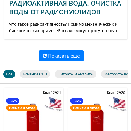
РАДИОАКТИВНАЯ ВОДА. ОЧИСТКА
ВОДЫ ОТ РАДИОНУКЛИДОВ
Что такое радиоактивность? Помимо механических и
биологических примесей в воде могут присутствовать
радиоактивные вещества — радионуклиды (ил...
Показать ещё
Все
Влияние ОВП
Нитраты и нитриты
Жёсткость во
Код: 12921
Код: 12920
- 25%
- 25%
ТОЛЬКО В AKVO
ТОЛЬКО В AKVO