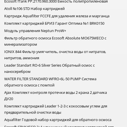
Ecosoft fTank PP.2170.960.3000 Емкость полипропиленовая
желательно выполнить анализ воды. А подобрать систему
фильтрации помогут наши специалисты.
Аtoll №106 STD Набор картриджей
Картридж Aquafilter FCCFE для удаления железа и марганца
КАКИЕ БЫВАЮТ ФИЛЬТРЫ ДЛЯ ВОДЫ
Комплект картриджей БРИЗ Гарант Оптима №1 BRK0150
СИСТЕМЫ ОБРАТНОГО ОСМОСА
Модуль управления Neptun ProW+
Обратный осмос - один из самых эффективных способов
Фильтр обратного осмоса Ecosoft Absolute MO675MECO с
очистки питьевой воды. Такие системы удаляют:
минерализатором
бактерии;
IONIX 844 Фильтр умягчитель, очистка воды от нитратов,
вирусы;
нитритов, аммония
нитраты;
Leader Standart RO-6 Silver Series Обратный осмос с
тяжелые металлы;
наносеребром
хлор;
WATER FILTER STANDARD WFRO-6L-50 PUMP Система
неприятные запахи и привкус.
обратного осмоса с помпой
Системы обратного осмоса подходят для квартиры, дома,
Ajax Комплект контроля протечки воды 2 крана 2 датчика
офиса, кафе и других объектов, где важна качественная
ДУ20
питьевая вода.
Комплект картриджей Leader 1-2-3 с кокосовым углем для
МАГИСТРАЛЬНЫЕ ФИЛЬТРЫ
предварительной очистки воды
Магистральные фильтры устанавливаются на входе воды в
Aquafilter Годовой набор картриджей для обратного осмоса
дом или квартиру и очищают весь поток воды.