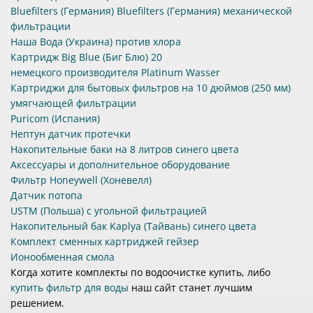
ФИЛЬТРЫ ДЛЯ ВОДЫ ИЗ СКВАЖИНЫ
Bluefilters (Германия) Bluefilters (Германия) механической
Вода из скважины часто требует комплексной очистки. В
фильтрации
ней может содержаться:
Наша Вода (Украина) против хлора
Картридж Big Blue (Биг Блю) 20
железо;
немецкого производителя Platinum Wasser
марганец;
Картриджи для бытовых фильтров на 10 дюймов (250 мм)
сероводород;
умягчающей фильтрации
соли жесткости;
Puricom (Испания)
механические примеси.
Нептун датчик протечки
Накопительные баки на 8 литров синего цвета
Для таких задач используются системы обезжелезивания,
умягчения и комплексной очистки воды.
Аксессуары и дополнительное оборудование
Фильтр Honeywell (Хоневелл)
КАРТРИДЖИ И КОМПЛЕКТУЮЩИЕ
Датчик потопа
В каталоге Akvo представлены:
USTM (Польша) с угольной фильтрацией
Накопительный бак Kaplya (Тайвань) синего цвета
картриджи для фильтров;
Комплект сменных картриджей гейзер
мембраны обратного осмоса;
Ионообменная смола
фильтрующие засыпки;
Когда хотите комплекты по водоочистке купить, либо
управляющие клапаны;
купить фильтр для воды
наш сайт станет лучшим
корпуса фильтров;
решением.
насосы;