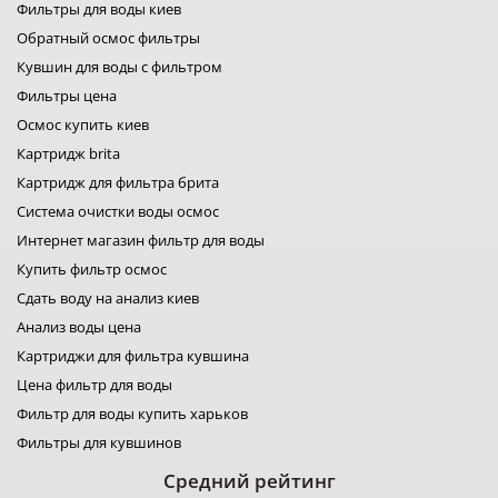
Фильтры для воды киев
фильтры для воды bwt
чаще выбирают обратный осмос.
фильтры filter1
Обратный осмос фильтры
фильтры для воды fitaqua
НУЖЕН ЛИ АНАЛИЗ ВОДЫ?
Кувшин для воды с фильтром
лидер фильтр
Да, анализ помогает правильно подобрать систему
Фильтры цена
лидер комфорт
очистки.
фильтры для воды organic
Осмос купить киев
КАК УБРАТЬ НАКИПЬ?
фильтр для воды platinum wasser
Картридж brita
фильтры raifil
Для этого используют умягчители воды.
Картридж для фильтра брита
ustm картридж
КАКОЙ ФИЛЬТР НУЖЕН ДЛЯ СКВАЖИНЫ?
гейзер фильтр для воды
Система очистки воды осмос
Обычно требуется комплексная система очистки воды.
фильтр новая вода
Интернет магазин фильтр для воды
фильтр роса
Купить фильтр осмос
КАК ЧАСТО МЕНЯТЬ КАРТРИДЖИ?
фильтры свод
Срок замены зависит от типа картриджа и качества воды.
Сдать воду на анализ киев
фильтр для воды
фильтры аквафильтр
Анализ воды цена
МОЖНО ЛИ ПИТЬ ВОДУ ПОСЛЕ ФИЛЬТРА?
фильтр кувшин экософт
Картриджи для фильтра кувшина
Да, современные системы очистки делают воду
аквафор кувшины
безопасной и комфортной для питья.
Цена фильтр для воды
Фильтр для воды купить харьков
Фильтры для кувшинов
Средний рейтинг