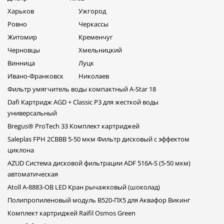
ЦЕЛЬ ОЧИСТКИ
Харьков
Ужгород
Разные задачи требуют разных решений. Перед подбором
Ровно
Черкассы
важно определить, какой результат нужен:
Житомир
Кременчуг
получение безопасной питьевой воды;
Черновцы
Хмельницкий
защита бытовой техники от накипи;
Винница
Луцк
комплексная очистка воды для всего дома;
Ивано-Франковск
Николаев
удаление запаха хлора или сероводорода;
Фильтр умягчитель воды компактный A-Star 18
умягчение воды;
снижение содержания железа, нитратов или солей.
Dafi Картридж AGD + Classic P3 для жесткой воды
универсальный
Правильно подобранная система обеспечивает не только
Bregus® ProTech 33 Комплект картриджей
чистую воду, но и продлевает срок службы сантехники и
техники.
Saleplas FPH 2CBBB 5-50 мкм Фильтр дисковый с эффектом
циклона
КАК ПОНЯТЬ, КАКОЙ ФИЛЬТР ДЛЯ ВОДЫ ВАМ НУЖЕН
AZUD Система дисковой фильтрации ADF 516A-S (5-50 мкм)
Выбор системы очистки зависит от качества воды и задач,
автоматическая
которые нужно решить.
Atoll A-8883-OB LED Кран рычажковый (шоколад)
Полипропиленовый модуль В520-ПХ5 для Аквафор Викинг
Даже прозрачная вода может содержать железо, соли
жесткости, бактерии, тяжелые металлы и другие
Комплект картриджей Raifil Osmos Green
загрязнения. Поэтому перед подбором системы очистки