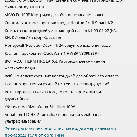
Ecosoft CRVK4ECO 3+1 улучшенный комплект картриджей для
Они помогают удалить:
фильтров кувшинов
AKVO Fe 10ВВ Картридж для обезжелезивания воды
песок;
Система контроля протечки воды Neptun Profi Smart 1/2''
ржавчину;
механические частицы;
Комплект картриджей умягчающий на год К1-03-04-07 (K3,
хлор.
KH, K7) для Аквафор Кристалл
Honeywell (Resideo) D05FT-1/2A редуктор давления воды
Такие системы помогают защитить сантехнику, бойлеры,
стиральные и посудомоечные машины.
Клапан перекрытия Clack WS 3 NHWBP V3099BSPT
BWT AQA THERM HRC LARGE Картридж для снижения
УМЯГЧИТЕЛИ ВОДЫ
жесткости воды
Жесткая вода становится причиной накипи, белого налета
Raifil Комплект сменных картриджей для обратного осмоса
и быстрого износа техники. Умягчители воды помогают
снизить содержание солей жесткости и делают воду более
Клапан управления ручной RX F56 E1 к фильтру до 2м³
комфортной для использования.
Рото Европласт ВО 200 RVД Емкость вертикальная
двухслойная
Умягчители особенно актуальны:
УФ-система Akvo Water Sterilizer 16 W
для частных домов;
Aquafilter TLCHF-2T антибактериальная мембрана
квартир;
ультрафильтрации
котельных;
Фильтры комплексной очистки воды американского
бизнеса.
производителя от органики