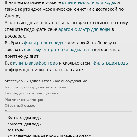
В нашем магазине можете
купить емкость для воды
, а
ультрафиолетовые лампы;
также картриджи механической очистки с доставкой по
соль для регенерации.
Днепру.
Правильно подобранные комплектующие помогают
У нас выгодные цены на фильтры для скважины, поэтому
поддерживать стабильную работу системы очистки воды.
спешите подобрать себе
арагон фильтр для воды
в
Броварах.
ПОЧЕМУ ВЫБИРАЮТ AKVO
Выбрать
фильтр наша вода
с доставкой по Львову и
Akvo - это профессиональный подбор и современные
заказать
систему от протечки воды, цена
которых вас
решения для очистки воды под реальные задачи клиента.
приятно удивит.
Мы учитываем качество воды, источник водоснабжения,
Как
купить аквафор трио
и сколько стоит
фильтрция воды
расход воды и особенности объекта, чтобы подобрать
систему, которая будет эффективно работать именно в
информацию можно узнать на сайте.
ваших условиях. Наши специалисты подбирают
оборудование на основе результатов анализа воды, а не
Аксессуары и дополнительное оборудование
“типовых решений”. Это позволяет добиться максимальной
Бассейны, оборудование и химия
эффективности очистки и избежать лишних затрат. В
Картриджи и комплектующие
наличии широкий ассортимент фильтров, систем очистки
Магнитные фильтры
воды, фильтрующих загрузок, картриджей и
Обратный осмос
комплектующих для бытовых и коммерческих задач. Мы
Озонаторы воды
используем качественные и проверенные материалы от
Походные фильтры
бутылка для воды
надежных производителей, что обеспечивает стабильную
Проточные фильтры
емкость для воды
работу системы и высокий уровень очистки воды. Помимо
Системы защиты от протечек
tds воды
продажи фильтров для воды, предоставляем сервисное
Системы очистки воды промышленные
комплектующие на промышленный осмос