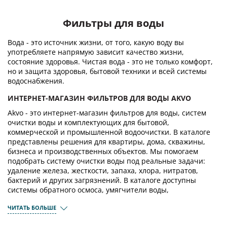
стабильное рабочее давление
очисткой. Угольный блок (CTO)
даже при слабом напоре в
обеспечивает дополнительную
Фильтры для воды
водопроводе. Это особенно
фильтрацию и защищает
актуально для домов и квартир с
мембрану от воздействия
нестабильным давлением, где
остаточного хлора. Мембрана
Вода - это источник жизни, от того, какую воду вы
обычные системы обратного
обратного осмоса 600 GPD
употребляете напрямую зависит качество жизни,
осмоса ( без насоса) работают
удаляет до 99% растворенных
состояние здоровья. Чистая вода - это не только комфорт,
недостаточно эффективно. Насос
примесей, включая тяжелые
но и защита здоровья, бытовой техники и всей системы
поддерживает высокую скорость
металлы, нитраты, бактерии,
фильтрации и продлевает срок
вирусы и другие загрязнения.
водоснабжения.
службы мембраны за счёт
Угольный постфильтр улучшает
равномерной нагрузки.
вкус и запах очищенной воды.
ИНТЕРНЕТ-МАГАЗИН ФИЛЬТРОВ ДЛЯ ВОДЫ AKVO
Производительность и
Минерализатор обогащает
надёжность Мембрана 500 GPD
очищенную воду кальцием,
Akvo - это интернет-магазин фильтров для воды, систем
способна обеспечивать водой
магнием и другими
очистки воды и комплектующих для бытовой,
семью любого размера,
необходимыми минералами,
коммерческой и промышленной водоочистки. В каталоге
справляясь с ежедневными
благодаря чему она приобретает
представлены решения для квартиры, дома, скважины,
потребностями в питьевой и
естественный вкус. Прохождение
бизнеса и производственных объектов. Мы помогаем
кулинарной воде. Прочные
этих шести этапов позволяет
комплектующие и качественные
получать качественную воду,
подобрать систему очистки воды под реальные задачи:
материалы корпуса гарантируют
подходящую для питья,
удаление железа, жесткости, запаха, хлора, нитратов,
долгий срок службы
приготовления пищи, кофе, чая
бактерий и других загрязнений. В каталоге доступны
оборудования при соблюдении
и т.п. Производительность В
системы обратного осмоса, умягчители воды,
графика замены картриджей.
системе используется мембрана
магистральные фильтры, картриджи, засыпки,
Почему стоит купить Ital 5-500P в
производительностью 600 GPD,
ЧИТАТЬ БОЛЬШЕ
управляющие клапаны и комплектующие для бытовой и
интернет-магазине Akvo
способная очищать до 95 литров
Интернет-магазин Akvo
воды в час. Благодаря
коммерческой водоочистки. Самое важное мы предлагаем
предлагает оригинальные
прямоточному принципу работы