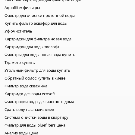
система с эффектом обратного осмоса; супер современного
Aquafilter фильтры
метода аэрации; биологические аппараты; оказывающие
Фильтр для очистки проточной воды
электромагнитное воздействие; введение в рабочий
Купить фильтр аквафор для воды
процесс гранулированного типа смол, содержащих ионы.
Такое очищение фильтром подразумевает
Уф очиститель
многоступенчатый процесс обработки всех компонентов
Картриджи для фильтра новая вода
воды в каждом индивидуальном случае. Преимущества
Картриджи для воды экософт
использования оригинальной брендовой продукции
Фильтры для воды новая вода купить
Продолжая наш обзор результативных свойств брендов
Тдс метр купить
моделей США, Бельгии, Великобритании, непосредственно
Угольный фильтр для воды купить
Украины, Китая и Польши, из представленных на сайте
особой популярностью среди украинских постоянных
Обратный осмос купить в киеве
клиентов пользуются системы марок BWT, ECOSOFT, CLACK
Фильтр вода скважина
- статьи по каждому производителю помогут разобраться в
Картридж для воды ecosoft
нюансах. На быстрый, эффективный результат от
Фильтрация воды для частного дома
установки фильтров BWT влияют: экономичность;
Сдать воду на анализ киев
способность эффективной работы при низком давлении
воды в системе; встроенная опция самостоятельного
Система очистки воды в квартиру
регулирования жесткости получаемой воды; добавочная
Фильтр для воды bluefilters цена
дезинфекция загрузки фильтрационного типа. В целом,
Анализ воды цена