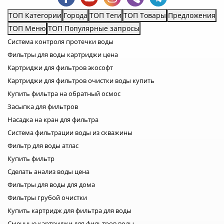
высокотехнологичная очистка системы, как
обезжелезивание и умягчение воды из скважины колодца,
ТОП Категории
Города
ТОП Теги
ТОП Товары
Предложения
может предотвратить разрушительные, деформационные
ТОП Меню
ТОП Популярные запросы
действия как для систем магистрали, убрать ржавчину со
Система контроля протечки воды
всей сантехники, так и перестать оказывать негативное
Фильтры для воды картриджи цена
влияние на кожные покровы и внутренние органы
человека - статья по каждой отдельной теме поможет
Картриджи для фильтров экософт
глубже понять проблему. Сам по себе умягчитель – это тип
Картриджи для фильтров очистки воды купить
фильтра обезжелезивателя воды для дома, основное
Купить фильтра на обратный осмос
назначение которого - удалять излишки солей с помощью
Засыпка для фильтров
процесса обмена ионов. Чтобы очистить при содействии
Насадка на кран для фильтра
фильтрационных станций ржавую воду от превышающего
норму процента содержания железа из скважины на даче,
Система фильтрации воды из скважины
применяют следующие разновидности результативных
Фильтр для воды атлас
приборов и уникальных синтезированных веществ: это
Купить фильтр
может быть безреагентная фильтрационная система-
Сделать анализ воды цена
станция; c применением сильнейших окислительных
Фильтры для воды для дома
веществ; с присутствием методики, которую привносит
Фильтры грубой очистки
коагуляция при обезжелезивании воды в скважине; с
комбинированием катализаторов непосредственного
Купить картридж для фильтра для воды
процесса окисления с параллельно идущей фильтрацией;
Сменные картриджи для фильтров воды