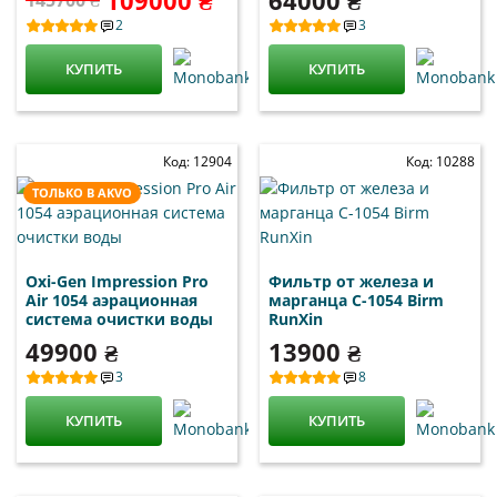
2
3
КУПИТЬ
КУПИТЬ
Код: 12904
Код: 10288
ТОЛЬКО В AKVO
Oxi-Gen Impression Pro
Фильтр от железа и
Air 1054 аэрационная
марганца С-1054 Birm
система очистки воды
RunXin
49900 ₴
13900 ₴
3
8
КУПИТЬ
КУПИТЬ