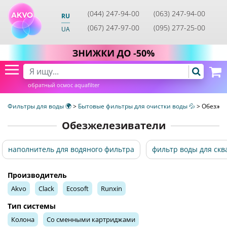
(044) 247-94-00
(063) 247-94-00
RU
(067) 247-97-00
(095) 277-25-00
UA
обратный осмос aquafilter
Фильтры для воды 🌍
>
Бытовые фильтры для очистки воды 💦
>
Обезжел
Обезжелезиватели
наполнитель для водяного фильтра
фильтр воды для ск
Производитель
Akvo
Clack
Ecosoft
Runxin
Тип системы
Колона
Со сменными картриджами