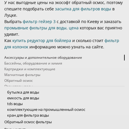
У нас выгодные цены на экософт обратный осмос, поэтому
спешите подобрать себе
засыпка для фильтров воды
в
Луцке.
Выбрать
фильтр гейзер 3
с доставкой по Киеву и заказать
промывные фильтры для воды, цена
которых вас приятно
удивит.
Как
купить редуктор для бойлера
и сколько стоит
фильтр
для колонок
информацию можно узнать на сайте.
Аксессуары и дополнительное оборудование
Бассейны, оборудование и химия
Картриджи и комплектующие
Магнитные фильтры
Обратный осмос
Озонаторы воды
Походные фильтры
бутылка для воды
Проточные фильтры
емкость для воды
Системы защиты от протечек
tds воды
Системы очистки воды промышленные
комплектующие на промышленный осмос
Ультрафиолетовые фильтры для воды
кран для фильтра воды
Умягчители, обезжелезиватели, угольные колонны
насосы для осмоса промышленного
Обратный осмос фильтры
Услуги
насос для обратного осмоса