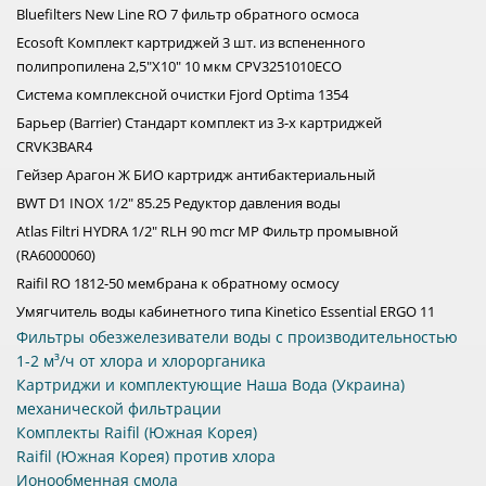
Bluefilters New Line RO 7 фильтр обратного осмоса
Ecosoft Комплект картриджей 3 шт. из вспененного
полипропилена 2,5"Х10" 10 мкм CPV3251010ECO
Система комплексной очистки Fjord Optima 1354
Барьер (Barrier) Стандарт комплект из 3-х картриджей
CRVK3BAR4
Гейзер Арагон Ж БИО картридж антибактериальный
BWT D1 INOX 1/2" 85.25 Редуктор давления воды
Atlas Filtri HYDRA 1/2" RLH 90 mcr MP Фильтр промывной
(RA6000060)
Raifil RO 1812-50 мембрана к обратному осмосу
Умягчитель воды кабинетного типа Kinetico Essential ERGO 11
Фильтры обезжелезиватели воды с производительностью
1-2 м³/ч от хлора и хлорорганика
Картриджи и комплектующие Наша Вода (Украина)
механической фильтрации
Комплекты Raifil (Южная Корея)
Raifil (Южная Корея) против хлора
Ионообменная смола