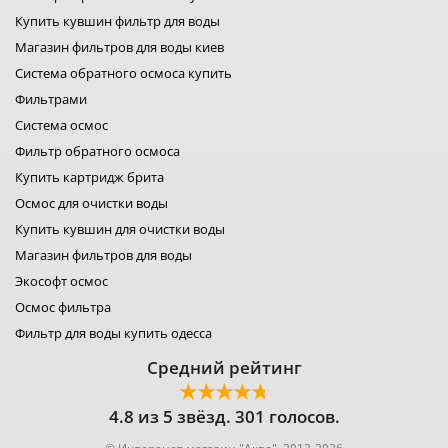
лидер фильтр
Купить кувшин фильтр для воды
лидер комфорт
фильтры для воды organic
Магазин фильтров для воды киев
фильтр для воды platinum wasser
Система обратного осмоса купить
фильтры raifil
Фильтрами
ustm картридж
гейзер фильтр для воды
Система осмос
фильтр новая вода
Фильтр обратного осмоса
фильтр роса
Купить картридж брита
фильтры свод
Осмос для очистки воды
фильтр для воды
фильтры аквафильтр
Купить кувшин для очистки воды
фильтр кувшин экософт
Магазин фильтров для воды
аквафор кувшины
Экософт осмос
Осмос фильтра
Фильтр для воды купить одесса
Средний рейтинг
4.8 из 5 звёзд. 301 голосов.