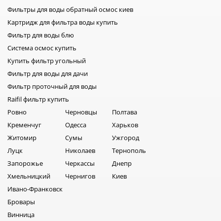
корректный индивидуальных отбор подходящего в
Фильтры для воды обратный осмос киев
системы основывается на следующих отправных данных:
Картридж для фильтра воды купить
взятых и проанализированных в лабораторных условиях
Фильтр для воды блю
пробах, к примеру, стандартная норма содержания железа
в воде 0,3 мг/л, выделенного семейного или личного
Система осмос купить
бюджета, личных предпочтений среди марок.
Купить фильтр угольный
Фильтр для воды для дачи
Фильтр проточный для воды
Raifil фильтр купить
Ровно
Черновцы
Полтава
Кременчуг
Одесса
Харьков
Житомир
Сумы
Ужгород
Луцк
Николаев
Тернополь
Запорожье
Черкассы
Днепр
Хмельницкий
Чернигов
Киев
Ивано-Франковск
Бровары
Винница