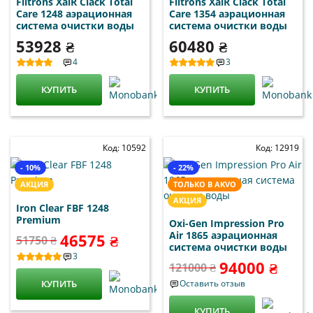
Filtrons XaiR Clack Total
Filtrons XaiR Clack Total
Care 1248 аэрационная
Care 1354 аэрационная
система очистки воды
система очистки воды
53928 ₴
60480 ₴
4
3
КУПИТЬ
КУПИТЬ
Код: 10592
Код: 12919
- 10%
- 22%
АКЦИЯ
ТОЛЬКО В AKVO
АКЦИЯ
Iron Clear FBF 1248
Premium
Oxi-Gen Impression Pro
Air 1865 аэрационная
46575 ₴
51750 ₴
система очистки воды
3
94000 ₴
121000 ₴
КУПИТЬ
Оставить отзыв
КУПИТЬ