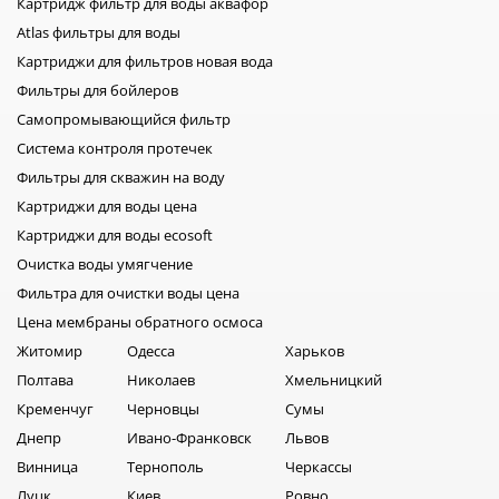
Картридж фильтр для воды аквафор
соединительную трубку и накопительную ёмкость,
необходимо добавить по 40 капель 35% перекиси
Atlas фильтры для воды
водорода, залить наполовину водой. Через 5-7 минут
Картриджи для фильтров новая вода
данный раствор необходимо слить с накопительного бака.
Фильтры для бойлеров
Восстановление подключения. После проведенной
Самопромывающийся фильтр
дезинфекции, необходимо восстановить подачу воды, и
Система контроля протечек
прочие подключения, чтобы система могла снова
Фильтры для скважин на воду
нормально функционировать. Как часто необходимо
проводить промывку бака Как за любой вещью, за
Картриджи для воды цена
накопительным баком тоже необходим уход, это в свою
Картриджи для воды ecosoft
очередь обеспечит вас абсолютно чистой водой. Промывку
Очистка воды умягчение
накопительного бака необходимо проводить раз в 1 год,
Фильтра для очистки воды цена
или даже в полгода. Так ваша система очистки воды, будет
Цена мембраны обратного осмоса
качественно выполнять свои функции.
Житомир
Одесса
Харьков
Полтава
Николаев
Хмельницкий
Кременчуг
Черновцы
Сумы
Днепр
Ивано-Франковск
Львов
Винница
Тернополь
Черкассы
Луцк
Киев
Ровно