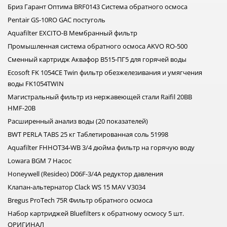
Бриз Гарант Оптима BRF0143 Система обратного осмоса
Pentair GS-10RO GAC постуголь
Aquafilter EXCITO-B Мембранный фильтр
Промышленная система обратного осмоса AKVO RO-500
Сменный картридж Аквафор В515-ПГ5 для горячей воды
Ecosoft FK 1054CE Twin фильтр обезжелезивания и умягчения
воды FK1054TWIN
Магистральный фильтр из нержавеющей стали Raifil 20BB
HMF-20B
Расширенный анализ воды (20 показателей)
BWT PERLA TABS 25 кг Таблетированная соль 51998
Aquafilter FHHOT34-WB 3/4 дюйма фильтр на горячую воду
Lowara BGM 7 Насос
Honeywell (Resideo) D06F-3/4A редуктор давления
Клапан-альтернатор Clack WS 15 MAV V3034
Bregus ProTech 75R Фильтр обратного осмоса
Набор картриджей Bluefilters к обратному осмосу 5 шт.
ОРИГИНАЛ