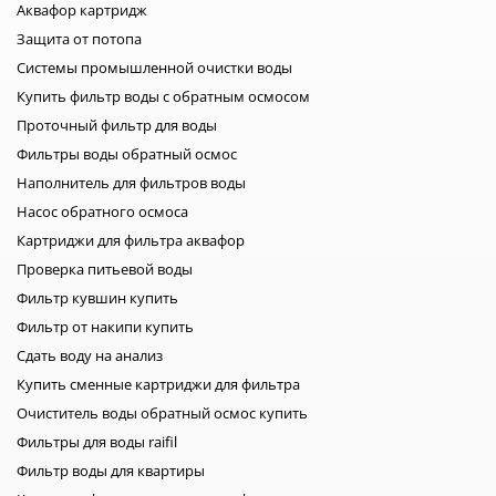
Аквафор картридж
рекомендуется продержать в накопительном баке около 12
Защита от потопа
часов. Восстановление подключения. После дезинфекции
необходимо: перекрыть подачу воды в фильтр обратного
Системы промышленной очистки воды
осмоса слить всю воду из накопительного бака
Купить фильтр воды с обратным осмосом
восстановить подключение На этом промывка
Проточный фильтр для воды
накопительного бака полностью завершена. После
Фильтры воды обратный осмос
восстановления подключения, не забудьте вернуть на
Наполнитель для фильтров воды
место все комплектующие системы и проверить её на
наличие протечек. После завершения, вы снова можете
Насос обратного осмоса
наслаждаться приятным вкусом, абсолютно чистой воды.
Картриджи для фильтра аквафор
Дезинфекция бака при помощи перекиси водорода
Проверка питьевой воды
Однако, помимо дезинфицирующих таблеток для
Фильтр кувшин купить
обеззараживания накопительного бака можно
Фильтр от накипи купить
использовать более знакомые средства. Например 35%
Сдать воду на анализ
раствор перекиси водорода. Этот раствор является
универсальным, так как им можно обрабатывать не только
Купить сменные картриджи для фильтра
накопительный бак, но и угольные картриджи.
Очиститель воды обратный осмос купить
Дезинфекция накопительного бака при помощи перекиси
Фильтры для воды raifil
водорода, происходит по такой же схеме, как и с помощью
Фильтр воды для квартиры
дезинфицирующих таблеток. Дезинфекция. В