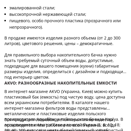
эмалированной стали;
высокопрочной нержавеющей стали;
пищевого, особо прочного пластика (прозрачного или
непрозрачного).
В продаже имеются изделия разного объема (от 2 до 300
литров), цветового решения, цены – демократичные.
Для правильного выбора накопительного бачка нужно
знать требуемый суточный объем воды, допустимые,
подходящие для вашего помещения (кухни) габаритные
размеры изделия, определиться с дизайном и подходящим
под интерьер цветом.
AKVO: РАЗНООБРАЗНЫЕ НАКОПИТЕЛЬНЫЕ ЕМКОСТИ
В интернет-магазине AKVO (Украина, Киев) можно купить
пластиковый бак (емкость) под чистую воду, цена доступна
всем украинским потребителям. В каталоге нашего
интернет-магазина фильтров воды представлены
металлические и пластиковые изделия польского
производителя Aquafilter и тайваньского бренда Kaplya. В
Вся продукция сопровождается гарантиями качества
ассортименте имеются баки разного объема (5; 8; 12; 18;
производителя. Мы работаем по всей Украине, всегда
28; 40; 100 литров) и цвета (белый, красный, серебристый,
готовы помочь с оптимальным выбором устройств,