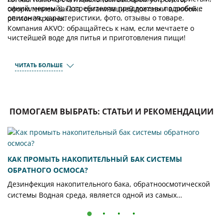
синий, черный). Потребителям предложены подробные
оформлением заказа, организацией доставки в любой
описания, характеристики, фото, отзывы о товаре.
регион Украины.
Компания AKVO: обращайтесь к нам, если мечтаете о
чистейшей воде для питья и приготовления пищи!
ЧИТАТЬ БОЛЬШЕ
ПОМОГАЕМ ВЫБРАТЬ: СТАТЬИ И РЕКОМЕНДАЦИИ
КАК ПРОМЫТЬ НАКОПИТЕЛЬНЫЙ БАК СИСТЕМЫ
ОБРАТНОГО ОСМОСА?
Дезинфекция накопительного бака, обратноосмотической
системы Водная среда, является одной из самых
благоприятных для развития вирусов и бактерий. В
системе обратного осмоса, накопительный бак служит для