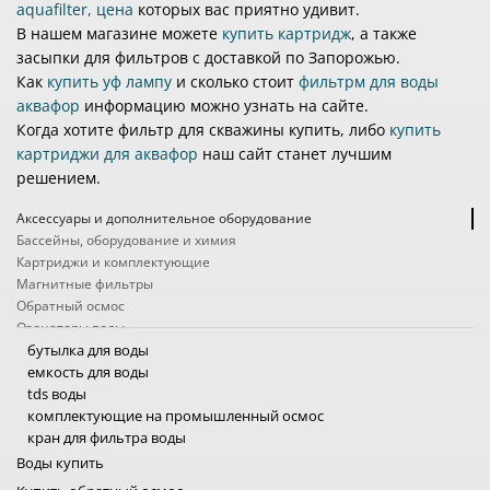
aquafilter, цена
которых вас приятно удивит.
В нашем магазине можете
купить картридж
, а также
засыпки для фильтров с доставкой по Запорожью.
Как
купить уф лампу
и сколько стоит
фильтрм для воды
аквафор
информацию можно узнать на сайте.
Когда хотите фильтр для скважины купить, либо
купить
картриджи для аквафор
наш сайт станет лучшим
решением.
Аксессуары и дополнительное оборудование
Бассейны, оборудование и химия
Картриджи и комплектующие
Магнитные фильтры
Обратный осмос
Озонаторы воды
Походные фильтры
бутылка для воды
Проточные фильтры
емкость для воды
Системы защиты от протечек
tds воды
Системы очистки воды промышленные
комплектующие на промышленный осмос
Ультрафиолетовые фильтры для воды
кран для фильтра воды
Умягчители, обезжелезиватели, угольные колонны
насосы для осмоса промышленного
Воды купить
Услуги
насос для обратного осмоса