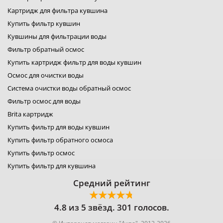
лидер фильтр
Картридж для фильтра кувшина
лидер комфорт
фильтры для воды organic
Купить фильтр кувшин
фильтр для воды platinum wasser
Кувшины для фильтрации воды
фильтры raifil
Фильтр обратный осмос
ustm картридж
гейзер фильтр для воды
Купить картридж фильтр для воды кувшин
фильтр новая вода
Осмос для очистки воды
фильтр роса
Система очистки воды обратный осмос
фильтры свод
Фильтр осмос для воды
фильтр для воды
фильтры аквафильтр
Brita картридж
фильтр кувшин экософт
Купить фильтр для воды кувшин
аквафор кувшины
Купить фильтр обратного осмоса
Купить фильтр осмос
Купить фильтр для кувшина
Средний рейтинг
4.8 из 5 звёзд. 301 голосов.