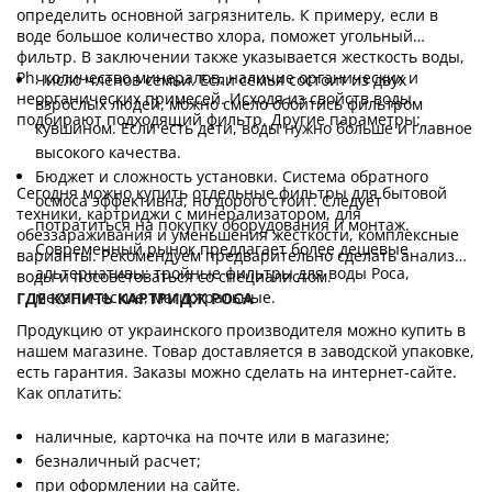
определить основной загрязнитель. К примеру, если в
воде большое количество хлора, поможет угольный
фильтр. В заключении также указывается жесткость воды,
Ph, количество минералов, наличие органических и
Число членов семьи. Если семья состоит из двух
неорганических примесей. Исходя из свойств воды,
взрослых людей, можно смело обойтись фильтром
подбирают подходящий фильтр. Другие параметры:
кувшином. Если есть дети, воды нужно больше и главное
высокого качества.
Бюджет и сложность установки. Система обратного
Сегодня можно купить отдельные фильтры для бытовой
осмоса эффективна, но дорого стоит. Следует
техники, картриджи с минерализатором, для
потратиться на покупку оборудования и монтаж.
обеззараживания и уменьшения жесткости, комплексные
Современный рынок предлагает более дешевые
варианты. Рекомендуем предварительно сделать анализ
альтернативы: тройные фильтры для воды Роса,
воды и посоветоваться со специалистом.
механические, магистральные.
ГДЕ КУПИТЬ КАРТРИДЖ РОСА
Продукцию от украинского производителя можно купить в
нашем магазине. Товар доставляется в заводской упаковке,
есть гарантия. Заказы можно сделать на интернет-сайте.
Как оплатить:
наличные, карточка на почте или в магазине;
безналичный расчет;
при оформлении на сайте.