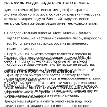
РОСА ФИЛЬТРЫ ДЛЯ ВОДЫ ОБРАТНОГО ОСМОСА
Один из самых эффективных методов фильтрации –
система обратного осмоса. Основной элемент – мембрана,
которая очищает воду от бактерий, вирусов, ионов
металлов. Сама же фильтрация имеет несколько этапов:
Предварительная очистка. Механический фильтр
удаляет большие частицы – ржавчину, песок, водоросли,
ил. Используется картридж роса из вспененного
полипропилена.
Сорбционная очистка осуществляется с помощью
Система обратного осмоса очищает воду на 99%. На
активированного угля. Материал имеет ячеистую
сегодняшний день это самый эффективный метод.
структуру и задерживает внутри вредные вещества:
хлор, нефтепродукты, бензол, пестициды. Угольный
КАК ВЫБРАТЬ РОСА ФИЛЬТРЫ ДЛЯ ВОДЫ
фильтр роса быстро забивается, поэтому требует
Загрязнение воды можно увидеть невооруженным глазом.
регулярной замены.
Жидкость мутного цвета, заметные частицы ржавчины,
Мембрана. Это тонкое полиамидное волокно, которое
песка, неприятный запах и цвет. Поэтому для сохранения
пропускает только молекулы воды, задерживая другие
здоровья важно фильтровать воду независимо от
органические примеси и тяжелые металлы.
источника поступления.
Прежде чем выбрать и купить очиститель воды Роса,
следует сделать анализ воды в регионе. Это позволяет