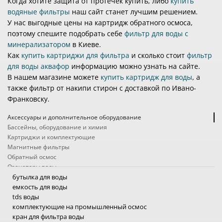
Когда хотите защита от протечек купить, либо
купить
водяные фильтры
наш сайт станет лучшим решением.
У нас выгодные цены на картридж обратного осмоса,
поэтому спешите подобрать себе
фильтр для воды с
минерализатором
в Киеве.
Как
купить картриджи для фильтра
и сколько стоит
фильтр
для воды аквафор
информацию можно узнать на сайте.
В нашем магазине можете
купить картридж для воды
, а
также фильтр от накипи стирон с доставкой по Ивано-
Франковску.
Аксессуары и дополнительное оборудование
Бассейны, оборудование и химия
Картриджи и комплектующие
Магнитные фильтры
Обратный осмос
Озонаторы воды
Походные фильтры
бутылка для воды
Проточные фильтры
емкость для воды
Системы защиты от протечек
tds воды
Системы очистки воды промышленные
комплектующие на промышленный осмос
Ультрафиолетовые фильтры для воды
кран для фильтра воды