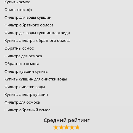
фильтры filter1
Купить осмос
фильтры для воды fitaqua
Осмос екософт
лидер фильтр
Фильтр для воды кувшин
лидер комфорт
фильтры для воды organic
Фильтр обратного осмоса
фильтр для воды platinum wasser
Фильтр для воды кувшин картридж
фильтры raifil
Купить фильтры обратного осмоса
ustm картридж
гейзер фильтр для воды
Обратны осмос
фильтр новая вода
Фильтра для осмоса
фильтр роса
Обратного осмоса
фильтры свод
Фильтр кувшин купить
фильтр для воды
фильтры аквафильтр
Купить кувшин для очистки воды
фильтр кувшин экософт
Фильтр очистки воды
аквафор кувшины
Купить фильтр кувшин
Фильтр для осмоса
Фильтр обратный осмос
Средний рейтинг