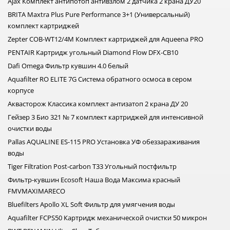
Ajax Комплект антипотоп антивзлом 2 датчика 2 крана ДУ20
BRITA Maxtra Plus Pure Performance 3+1 (Универсальный)
комплект картриджей
Zepter COB-WT12/4M Комплект картриджей для Aqueena PRO
PENTAIR Картридж угольный Diamond Flow DFX-CB10
Dafi Omega Фильтр кувшин 4.0 белый
Aquafilter RO ELITE 7G Система обратного осмоса в сером
корпусе
Аквасторож Классика комплект антизатоп 2 крана ДУ 20
Гейзер 3 Био 321 № 7 комплект картриджей для интенсивной
очистки воды
Pallas AQUALINE ES-115 PRO Установка УФ обеззараживания
воды
Tiger Filtration Post-carbon T33 Угольный постфильтр
Фильтр-кувшин Ecosoft Наша Вода Максима красный
FMVMAXIMARECO
Bluefilters Apollo XL Soft Фильтр для умягчения воды
Aquafilter FCPS50 Картридж механической очистки 50 микрон