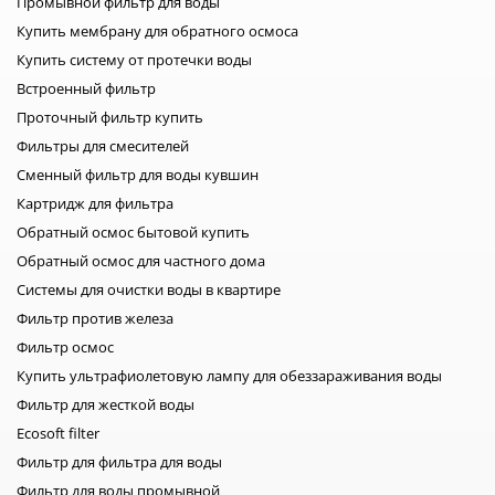
Промывной фильтр для воды
водопроводной воды; уровня загрязнения; интенсивности
Купить мембрану для обратного осмоса
использования; количества пользователей в доме;
состояния трубопровода. Например, если вода содержит
Купить систему от протечки воды
большое количество механических примесей или
Встроенный фильтр
поступает из старых коммуникаций, фильтры могут
Проточный фильтр купить
загрязняться быстрее. Когда менять мембрану обратного
Фильтры для смесителей
осмоса? Мембрана считается основным элементом
Сменный фильтр для воды кувшин
системы. Именно она обеспечивает глубокую очистку воды
на молекулярном уровне. В отличие от картриджей
Картридж для фильтра
предварительной очистки, срок ее службы значительно
Обратный осмос бытовой купить
больше. В среднем мембрану рекомендуется менять один
Обратный осмос для частного дома
раз в 2–3 года. При хорошем качестве входящей воды и
Системы для очистки воды в квартире
своевременной замене картриджей предварительной
Фильтр против железа
очистки мембрана способна прослужить даже дольше. Если
Фильтр осмос
же картриджи предварительной очистки заменяются
редко, мембрана быстрее загрязняется и теряет
Купить ультрафиолетовую лампу для обеззараживания воды
производительность. Признаки необходимости замены
Фильтр для жесткой воды
мембраны: уменьшился напор очищенной воды; бак
Ecosoft filter
наполняется значительно дольше; ухудшился вкус воды;
Фильтр для фильтра для воды
повысился уровень солей после фильтрации. Для более
Фильтр для воды промывной