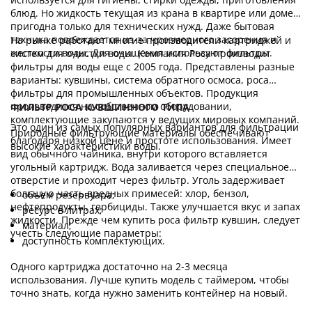
блюд. Но жидкость текущая из крана в квартире или доме
пригодна только для технических нужд. Даже бытовая
техника повреждается из-за чрезмерного засорения и
На рынке работают многие производители картриджей и
жесткости воды. Для очищения используют фильтры.
систем для очистки воды. Компания Роса производит
фильтры для воды еще с 2005 года. Представлены разные
варианты: кувшины, система обратного осмоса, роса
фильтры для промышленных объектов. Продукция
производится на собственном оборудовании,
ФИЛЬТР РОСА КУВШИННОГО ТИПА
комплектующие закупаются у ведущих мировых компаний.
Это один из самых популярных вариантов для фильтрации
Природные фильтрующие материалы обеспечивают
благодаря низкой цене и простоте использования. Имеет
высокие характеристики воды.
вид обычного чайника, внутри которого вставляется
угольный картридж. Вода заливается через специальное
отверстие и проходит через фильтр. Уголь задерживает
большую часть вредных примесей: хлор, бензол,
объем резервуара;
нефтепродукты, гербициды. Также улучшается вкус и запах
ресурс в литрах;
жидкости. Прежде чем купить роса фильтр кувшин, следует
материал;
учесть следующие параметры:
доступность комплектующих.
Одного картриджа достаточно на 2-3 месяца
использования. Лучше купить модель с таймером, чтобы
точно знать, когда нужно заменить контейнер на новый.