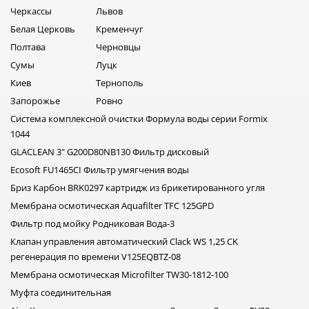
защищает оборудование от преждевременного износа и
Черкассы
Львов
обеспечивает стабильную работу фильтра на протяжении
Белая Церковь
Кременчуг
многих лет.
Полтава
Черновцы
Сумы
Луцк
Киев
Тернополь
Запорожье
Ровно
Система комплексной очистки Формула воды серии Formix
1044
GLACLEAN 3" G200D80NB130 Фильтр дисковый
Ecosoft FU1465CI Фильтр умягчения воды
Бриз Карбон BRK0297 картридж из брикетированного угля
Мембрана осмотическая Aquafilter TFC 125GPD
Фильтр под мойку Родниковая Вода-3
Клапан управления автоматический Clack WS 1,25 CK
регенерация по времени V125EQBTZ-08
Мембрана осмотическая Microfilter TW30-1812-100
Муфта соединительная