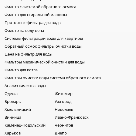
точной диагностики часто используют TDS-метр, который
позволяет определить количество растворенных веществ
Фильтр с системой обратного осмоса
в воде. Срок службы постфильтра и минерализатора После
Фильтр для стиральной машины
мембраны вода может проходить дополнительную
Проточные фильтра для воды
обработку. Часто системы комплектуются постфильтрами и
Фильтр на воду цена
минерализаторами. Постфильтр —это картридж, который
Системы фильтрации воды для квартиры
отвечает за улучшение вкуса воды, а так же устраняет
Обратный осмос фильтры очистки воды
возможные запахи. Обычно его меняют каждые 6–12
месяцев. Минерализатор —это картридж который
Цена на фильтр для воды
насыщает воду полезными минералами и корректирует
Фильтры механической очистки для воды
вкус. Средний срок службы составляет 6–12 месяцев, в
Фильтр для котла
зависимости от модели и интенсивности использования.
Фильтры очистки воды система обратного осмоса
Итоги Для эффективной работы системы обратного осмоса
Анализ качества воды
важно придерживаться графика обслуживания.
Предварительные картриджи обычно меняют каждые 3–6
Одесса
Житомир
месяцев, постфильтр и минерализатор — раз в 6–12
Бровары
Ужгород
месяцев, а мембрану — примерно раз в 2–3 года. При этом
Хмельницкий
Николаев
ориентироваться следует не только на рекомендации
Винница
Ивано-Франковск
производителя, но и на качество воды и фактическую
Каменец-Подольский
Чернигов
нагрузку на систему. Регулярная замена картриджей
Харьков
Днепр
позволяет поддерживать высокое качество питьевой воды,