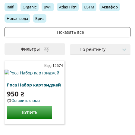
Raifil
Organic
BWT
Atlas Filtri
USTM
Аквафор
Новая вода
Бриз
Показать все
Постфильтр
Комплект для осмоса
Минерализатор
Комплект для тройного фильтра
Минерализатор Ecosoft
Угольный картридж Аквафор
Комплект Ecosoft
Комплект Aquafilter
Комплект Raifil
Фильтры
По рейтингу
Умягчающий картридж Аквафор
Комплект Аквафор
Код: 12674
Роса Набор картриджей
950 ₴
Оставить отзыв
КУПИТЬ