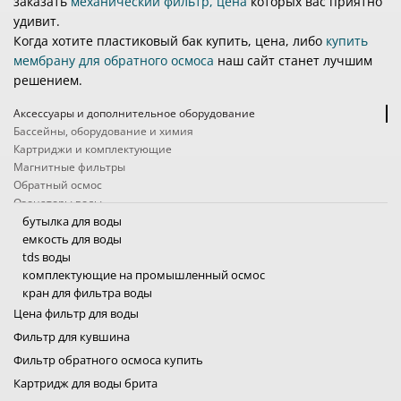
заказать
механический фильтр, цена
которых вас приятно
удивит.
Когда хотите пластиковый бак купить, цена, либо
купить
мембрану для обратного осмоса
наш сайт станет лучшим
решением.
Аксессуары и дополнительное оборудование
Бассейны, оборудование и химия
Картриджи и комплектующие
Магнитные фильтры
Обратный осмос
Озонаторы воды
Походные фильтры
бутылка для воды
Проточные фильтры
емкость для воды
Системы защиты от протечек
tds воды
Системы очистки воды промышленные
комплектующие на промышленный осмос
Ультрафиолетовые фильтры для воды
кран для фильтра воды
Умягчители, обезжелезиватели, угольные колонны
насосы для осмоса промышленного
Цена фильтр для воды
Услуги
насос для обратного осмоса
Фильтр для кувшина
Фильтры кувшины
фитинги для фильтра воды
Фильтр обратного осмоса купить
Фильтры на кран
средства для ухода за водой бассейна
система очистки воды для квартиры
магнитный фильтр для воды
фильтр обратного осмоса
озонатор воды купить
фильтры для воды походные
фильтры для воды проточный
система от протечки воды
система очистки воды промышленные
ультрафиолетовая лампа для воды
фильтр обезжелезивания и умягчения воды
анализ воды
фильтр для воды кувшин
фильтр для воды на кран
фильтр от накипи
экософт осмос
viqua sterilight
Фильтры от накипи для бытовой техники
картриджи фильтр для воды
аквафильтр осмос
фильтр механической очистки
смягчитель для воды
аквафор обратный осмос
Картридж для воды брита
картридж для фильтра кувшина
самопромывной фильтр
угольный фильтр
фильтр для воды от железа