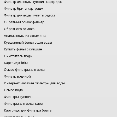
Фильтр для воды кувшин картридж
купить мембрану обратного осмоса
дисковый фильтр для воды
фильтры для скважин
фильтр от нитратов
Фильтр брита картридж
фильтры big blue
промышленные фильтры для очистки воды
Фильтр для воды купить одесса
картридж на воду slim 20
мембрана экософт
засыпки для фильтров воды
Обратный осмос фильтр
комплектующие для фильтров воды
Обратного осмоса
картридж аквафор
Анализ воды из скважины
фильтр для воды барьер
фильтр наша вода
Кувшинный фильтр для воды
ecosoft фильтры
Купить фильтр кувшин
фильтра воды для дома
Очиститель воды
фильтры для воды aqualine
атлас фильтры
Картридж brita
купить фильтр для воды атолл
Осмос фильтры для воды
bluefilters картриджи
Фильтр водяной
картриджи брита
Интернет магазин фильтры для воды
фильтры для воды bwt
фильтры filter1
Осмос вода
фильтры для воды fitaqua
Фильтры кувшин
лидер фильтр
Фильтры для воды киев
лидер комфорт
фильтры для воды organic
Картридж для фильтра брита
фильтр для воды platinum wasser