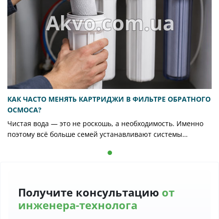
КАК ЧАСТО МЕНЯТЬ КАРТРИДЖИ В ФИЛЬТРЕ ОБРАТНОГО
ОСМОСА?
Чистая вода — это не роскошь, а необходимость. Именно
поэтому всё больше семей устанавливают системы
обратного осмоса, которые эффективно удаляют
механические примеси, хлор, соли жёсткости и даже
тяжёлые металлы. Однако даже самая надёжная
технология не будет работать бесконечно без
обслуживания. Картриджи — сердце фильтра, и от их
Получите консультацию
от
состояния зависит вкус и безопасность воды. Как часто их
инженера-технолога
менять? Однозначного ответа нет: многое зависит от