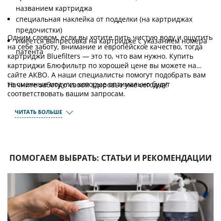
названием картриджа
специальная наклейка от подделки (на картриджах
предочистки)
Одним словом, если вы хотите пить чистую воду и ощутить
имеется выпресовка на картридже с указанием номера
на себе заботу, внимание и европейское качество, тогда
патента
картриджи Bluefilters — это то, что вам нужно. Купить
картриджи Блюфильтр по хорошей цене вы можете на
сайте АКВО. А наши специалисты помогут подобрать вам
те сменные модули, которые оптимально будут
Начните заботу о своем здоровье уже сегодня!
соответствовать вашим запросам.
ЧИТАТЬ БОЛЬШЕ
ПОМОГАЕМ ВЫБРАТЬ: СТАТЬИ И РЕКОМЕНДАЦИИ