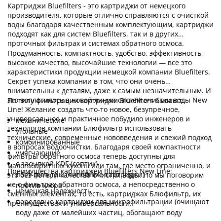
Картриджи Bluefilters - это картриджи от немецкого
производителя, которые отлично справляются с очисткой
воды благодаря качественным комплектующим, картриджи
подходят как для систем Bluefilters, так и в других
проточных фильтрах и системах обратного осмоса.
Продуманность, компактность, удобство, эффективность,
высокое качество, высочайшие технологии — все это
характеристики продукции немецкой компании Bluefilters.
Секрет успеха компании в том, что они очень
внимательны к деталям, даже к самым незначительным. И
это воплотилось в новой линии систем очистки воды New
По типу фильтрации картриджи Bluefilters бывают:
Line! Желание создать что-то новое, безупречное,
универсальное и практичное побудило инженеров и
механические
технологов компании Блюфильтр использовать
угольные
технические, современные нововведения и свежий подход
комбинированные
в вопросах водоочистки. Благодаря своей компактности
умягчающие
фильтры обратного осмоса теперь доступны для
с засыпкой KDF (септик)
малогабаритных кухонь или там, где место ограниченно, и
Преимущества картриджей Bluefilters New Line:
пост-фильтры (линейные картриджи)
это без потери качества очистки воды. Но мы поговорим
не о фильтрах обратного осмоса, а непосредственно о
против хлора
немецкая надежность
сменных элементах, то есть, картриджах Блюфильтр, их
передовые картриджи для микрофильтрации (очищают
преимуществах и универсальности.
воду даже от малейших частиц, обогащают воду