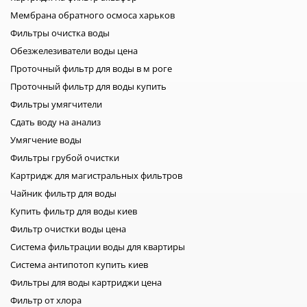
загрязняться быстрее. Когда менять мембрану обратного
Мембрана обратного осмоса харьков
осмоса? Мембрана считается основным элементом
Фильтры очистка воды
системы. Именно она обеспечивает глубокую очистку воды
на молекулярном уровне. В отличие от картриджей
Обезжелезиватели воды цена
предварительной очистки, срок ее службы значительно
Проточный фильтр для воды в м роге
больше. В среднем мембрану рекомендуется менять один
Проточный фильтр для воды купить
раз в 2–3 года. При хорошем качестве входящей воды и
Фильтры умягчители
своевременной замене картриджей предварительной
Сдать воду на анализ
очистки мембрана способна прослужить даже дольше. Если
Умягчение воды
же картриджи предварительной очистки заменяются
редко, мембрана быстрее загрязняется и теряет
Фильтры грубой очистки
производительность. Признаки необходимости замены
Картридж для магистральных фильтров
мембраны: уменьшился напор очищенной воды; бак
Чайник фильтр для воды
наполняется значительно дольше; ухудшился вкус воды;
Купить фильтр для воды киев
повысился уровень солей после фильтрации. Для более
Фильтр очистки воды цена
точной диагностики часто используют TDS-метр, который
позволяет определить количество растворенных веществ
Система фильтрации воды для квартиры
в воде. Срок службы постфильтра и минерализатора После
Система антипотоп купить киев
мембраны вода может проходить дополнительную
Фильтры для воды картриджи цена
обработку. Часто системы комплектуются постфильтрами и
Фильтр от хлора