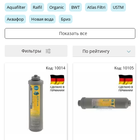
Aquafilter
Raifil
Organic
BWT
Atlas Filtri
USTM
Аквафор
Новая вода
Бриз
Показать все
Постфильтр
Комплект для осмоса
Минерализатор
Комплект для тройного фильтра
Минерализатор Ecosoft
Угольный картридж Аквафор
Комплект Ecosoft
Комплект Aquafilter
Комплект Raifil
Фильтры
По рейтингу
Умягчающий картридж Аквафор
Комплект Аквафор
Код: 10014
Код: 10105