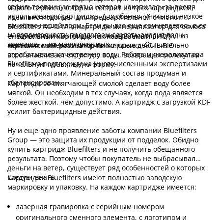
отфильтрованную грязь, которая накопилась за время
малого сервиса, который состоит из трех картриджей,
использования картриджа. А особенно, учитывая низкое
идеально подойдет для предварительной очистки.
качество нашей воды. Если вы все еще сомневаетесь в ее
Bluefilters AC-IL-Min Картридж минерализатор для осмоса
малопригодности,предлагаем сделать анализ воды,
— качественный немецкий минерализатор. Один из
Специальный картридж, так называемый БИО
зрелище — из малоприятных.
немногих минерализаторов, которые действительно
керамический резонатор-биокерамика AC-IL-BIO
отрабатывает качественно воду. Работа минерализатора
восстанавливает структуру воды, возвращая молекулам
Bluefilters подтверждена многочисленными экспертизами
начальную правильную форму.
и сертификатами. Минеральный состав продуман и
сбалансирован.
Картридж со смягчающей смолой сделает воду более
мягкой. Он необходим в тех случаях, когда вода является
более жесткой, чем допустимо. А картридж с загрузкой KDF
усилит бактерицидные действия.
Ну и еще одно проявление заботы компании Bluefilters
Group — это защита их продукции от подделок. Обидно
купить картридж Bluefilters и не получить обещанного
результата. Поэтому чтобы покупатель не выбрасывал
деньги на ветер, существует ряд особенностей о которых
следует знать.
Картриджи Bluefilters имеют полностью заводскую
маркировку и упаковку. На каждом картридже имеется:
лазерная гравировка с серийным номером
оригинального сменного элемента, с логотипом и