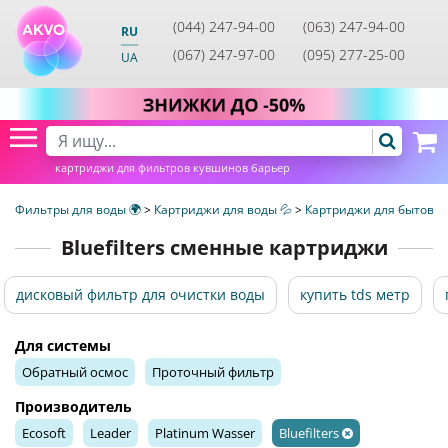
(044) 247-94-00
(063) 247-94-00
RU
(067) 247-97-00
(095) 277-25-00
UA
картриджи для фильтров кувшинов барьер
Фильтры для воды 🌍
>
Картриджи для воды 💦
>
Картриджи для бытовых
Bluefilters сменные картриджи
дисковый фильтр для очистки воды
купить tds метр
Для системы
Обратный осмос
Проточный фильтр
Производитель
Ecosoft
Leader
Platinum Wasser
Bluefilters