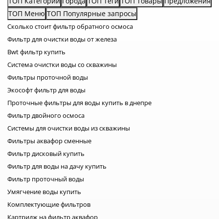
ТОП Категории
Города
ТОП Теги
ТОП Товары
Предложения
систему. В большинстве бытовых фильтров используются
ТОП Меню
ТОП Популярные запросы
несколько ступеней очистки: Картридж механической
Сколько стоит фильтр обратного осмоса
очистки. Угольный фильтр предварительной очистки.
Фильтр для очистки воды от железа
Дополнительный картридж тонкой очистки. Осмотическая
мембрана. Постфильтр или минерализатор. Каждый
Bwt фильтр купить
элемент этой системы выполняет свою задачу и имеет
Система очистки воды со скважины
отдельный срок эксплуатации. Как часто менять
Фильтры проточной воды
картриджи предварительной очистки? Первые три ступени
Экософт фильтр для воды
очистки принимают на себя основной поток загрязнений.
Проточные фильтры для воды купить в днепре
Они задерживают песок, ржавчину, ил, хлор и
органические соединения. Именно эти элементы
Фильтр двойного осмоса
защищают мембрану от преждевременного износа.
Системы для очистки воды из скважины
Большинство производителей рекомендуют менять
Фильтры аквафор сменные
картриджи предварительной очистки каждые 3–6 месяцев.
Фильтр дисковый купить
Однако срок может изменяться в зависимости от: качества
Фильтр для воды на дачу купить
водопроводной воды; уровня загрязнения; интенсивности
Фильтр проточный воды
использования; количества пользователей в доме;
состояния трубопровода. Например, если вода содержит
Умягчение воды купить
большое количество механических примесей или
Комплектующие фильтров
поступает из старых коммуникаций, фильтры могут
Картридж на фильтр аквафор