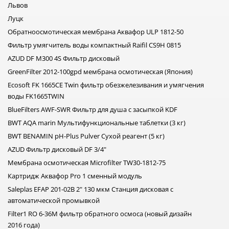
Львов
Луцк
Обратноосмотическая мембрана Аквафор ULP 1812-50
Фильтр умягчитель воды компактный Raifil CS9H 0815
AZUD DF M300 4S Фильтр дисковый
GreenFilter 2012-100gpd мембрана осмотическая (Япония)
Ecosoft FK 1665CE Twin фильтр обезжелезивания и умягчения
воды FK1665TWIN
BlueFilters AWF-SWR Фильтр для душа с засыпкой KDF
BWT AQA marin Мультифункциональные таблетки (3 кг)
BWT BENAMIN pH-Plus Pulver Сухой реагент (5 кг)
AZUD Фильтр дисковый DF 3/4"
Мембрана осмотическая Microfilter TW30-1812-75
Картридж Аквафор Pro 1 сменный модуль
Saleplas EFAP 201-02B 2" 130 мкм Станция дисковая с
автоматической промывкой
Filter1 RO 6-36M фильтр обратного осмоса (новый дизайн
2016 года)