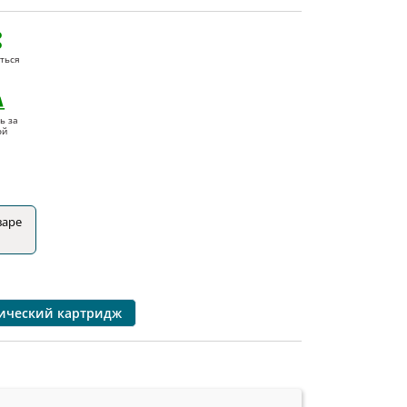
ться
ь за
ой
варе
ический картридж