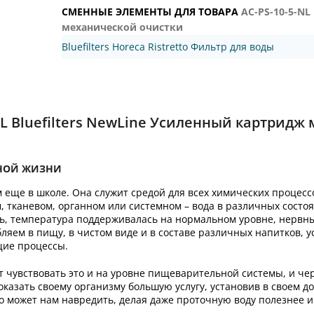
СМЕННЫЕ ЭЛЕМЕНТЫ ДЛЯ ТОВАРА
AC-PS-10-5-NL
механической очистки
Bluefilters Horeca Ristretto Фильтр для воды
NL Bluefilters NewLine Усиленный картридж
ННОЙ ЖИЗНИ
еще в школе. Она служит средой для всех химических процессо
, тканевом, органном или системном – вода в различных состо
сь, температура поддерживалась на нормальном уровне, нервн
яем в пищу, в чистом виде и в составе различных напитков, у
щие процессы.
ет чувствовать это и на уровне пищеварительной системы, и че
оказать своему организму большую услугу, установив в своем д
о может нам навредить, делая даже проточную воду полезнее и