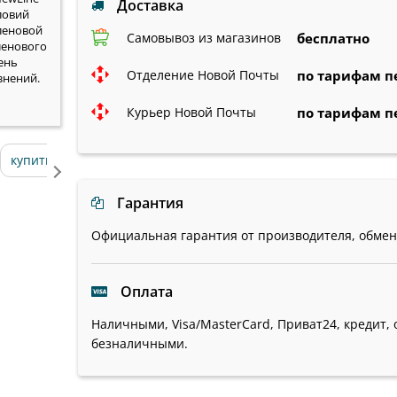
Доставка
ловий
иленовой
Самовывоз из магазинов
бесплатно
ленового
ень
Отделение Новой Почты
по тарифам п
знений.
Курьер Новой Почты
по тарифам п
купить фильтр аквафильтр
ajax защита от протечек
Гарантия
Официальная гарантия от производителя, обмен/
Оплата
Наличными, Visa/MasterCard, Приват24, кредит, 
безналичными.