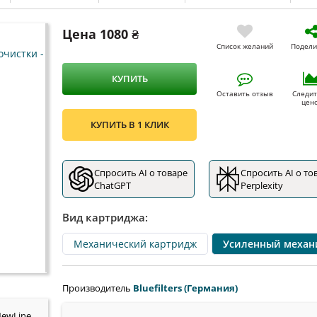
Цена
1080 ₴
Список желаний
Подели
КУПИТЬ
Оставить отзыв
Следит
цен
КУПИТЬ В 1 КЛИК
Спросить AI о товаре
Спросить AI о то
ChatGPT
Perplexity
Вид картриджа:
Механический картридж
Усиленный механ
Производитель
Bluefilters (Германия)
NewLine