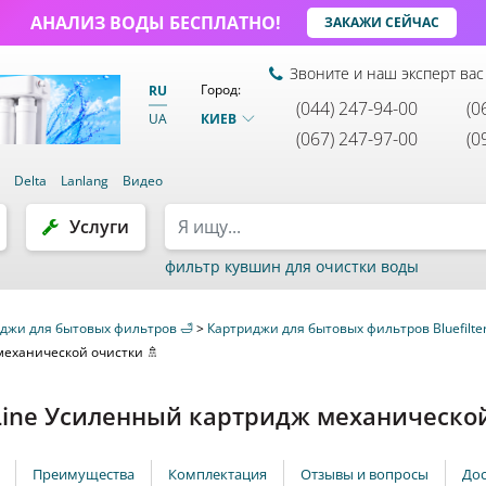
АНАЛИЗ ВОДЫ БЕСПЛАТНО!
ЗАКАЖИ СЕЙЧАС
Звоните и наш эксперт вас
Город:
RU
(044) 247-94-00
(0
КИЕВ
UA
(067) 247-97-00
(0
и
Delta
Lanlang
Видео
Услуги
фильтр кувшин для очистки воды
джи для бытовых фильтров 🛁
>
Картриджи для бытовых фильтров Bluefilte
 механической очистки 🚿
ewLine Усиленный картридж механическо
Преимущества
Комплектация
Отзывы и вопросы
Дос