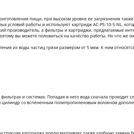
приготовления пищи, при высоком уровне ее загрязнения также
елых условий работы и используют картридж AC-PS-10-5-NL, кот
ецкий производитель, а фильтры и картриджи, предлагаемые инт
тому вы можете положиться на качество работы. Но что же он
ения из воды частиц грязи размером от 5 мкм. К ним относятся
в фильтрах и системах. Попадая в него вода сначала проходит 
ем цилиндр со вспененным полипропиленовым волокном дополня
нструкция картриджа предусматривает также удобную замену б