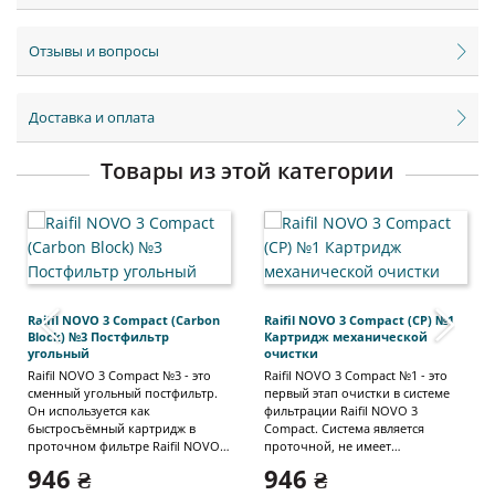
Отзывы и вопросы
Доставка и оплата
Товары из этой категории
‹
›
Raifil NOVO 3 Compact (Carbon
Raifil NOVO 3 Compact (CP) №1
Block) №3 Постфильтр
Картридж механической
угольный
очистки
Raifil NOVO 3 Compact №3 - это
Raifil NOVO 3 Compact №1 - это
сменный угольный постфильтр.
первый этап очистки в системе
Он используется как
фильтрации Raifil NOVO 3
быстросъёмный картридж в
Compact. Система является
проточном фильтре Raifil NOVO 3
проточной, не имеет
Compact. Быстросъемные
накопительного бака, и
946 ₴
946 ₴
элементы просты в замене,
считается упрощенной версией