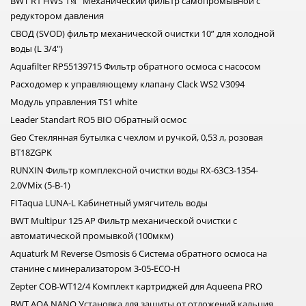
BWT R1 HWS 1¼˝ Механический фильтр самопромывной с
редуктором давления
СВОД (SVOD) фильтр механической очистки 10” для холодной
воды (L 3/4")
Aquafilter RP55139715 Фильтр обратного осмоса с насосом
Расходомер к управляющему клапану Clack WS2 V3094
Модуль управления TS1 white
Leader Standart RO5 BIO Обратный осмос
Geo Стеклянная бутылка с чехлом и ручкой, 0,53 л, розовая
BT18ZGPK
RUNXIN Фильтр комплексной очистки воды RX-63С3-1354-
2,0VMix (5-В-1)
FITaqua LUNA-L Кабинетный умягчитель воды
BWT Multipur 125 AP Фильтр механической очистки с
автоматической промывкой (100мкм)
Aquaturk M Reverse Osmosis 6 Система обратного осмоса на
станине с минерализатором 3-05-ECO-H
Zepter COB-WT12/4 Комплект картриджей для Aqueena PRO
BWT AQA NANO Установка для защиты от отложений кальция