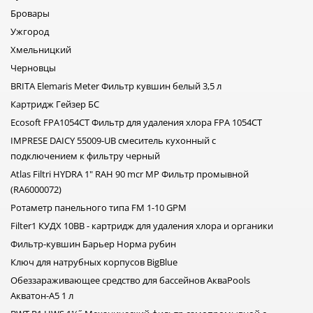
Бровары
Ужгород
Хмельницкий
Черновцы
BRITA Elemaris Meter Фильтр кувшин белый 3,5 л
Картридж Гейзер БС
Ecosoft FPA1054CT Фильтр для удаления хлора FPA 1054CT
IMPRESE DAICY 55009-UB смеситель кухонный с
подключением к фильтру черный
Atlas Filtri HYDRA 1" RAH 90 mcr MP Фильтр промывной
(RA6000072)
Ротаметр панельного типа FM 1-10 GPM
Filter1 КУДХ 10BB - картридж для удаления хлора и органики
Фильтр-кувшин Барьер Норма рубин
Ключ для натрубных корпусов BigBlue
Обеззараживающее средство для бассейнов АкваPools
Акватон-А5 1 л