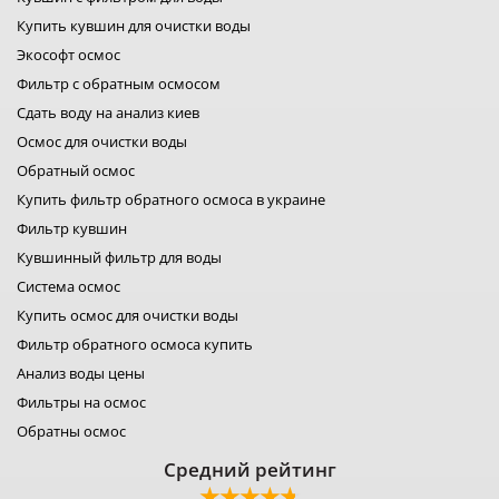
фильтры filter1
Купить кувшин для очистки воды
фильтры для воды fitaqua
Экософт осмос
лидер фильтр
Фильтр с обратным осмосом
лидер комфорт
фильтры для воды organic
Сдать воду на анализ киев
фильтр для воды platinum wasser
Осмос для очистки воды
фильтры raifil
Обратный осмос
ustm картридж
гейзер фильтр для воды
Купить фильтр обратного осмоса в украине
фильтр новая вода
Фильтр кувшин
фильтр роса
Кувшинный фильтр для воды
фильтры свод
Система осмос
фильтр для воды
фильтры аквафильтр
Купить осмос для очистки воды
фильтр кувшин экософт
Фильтр обратного осмоса купить
аквафор кувшины
Анализ воды цены
Фильтры на осмос
Обратны осмос
Средний рейтинг