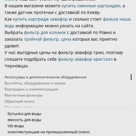
В нашем магазине можете
купить сменные картриджи
, а
также датчик протечки с доставкой по Киеву.
Как
купить картридж аквафор
и сколько стоит
фильтр наша
вода
информацию можно узнать на сайте.
Выбрать
фильтр для колонок
с доставкой по Ровно и
заказать
тройной фильтр, цена
которых вас приятно
удивит.
У нас выгодные цены на фильтр аквафор трио, поэтому
спешите подобрать себе
фильтр аквафор кристалл
в
Черновцах.
Аксессуары и дополнительное оборудование
Бассейны, оборудование и химия
Картриджи и комплектующие
Магнитные фильтры
Обратный осмос
Озонаторы воды
Походные фильтры
бутылка для воды
Проточные фильтры
емкость для воды
Системы защиты от протечек
tds воды
Системы очистки воды промышленные
комплектующие на промышленный осмос