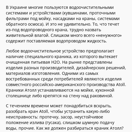
В Украине многие пользуются водоочистительными
системами и устройствами (кувшинами, проточными
фильтрами под мойку, насадками на краны, системами
обратного осмоса). И это не удивительно. То, что течет
из-под водопроводного крана, трудно назвать
живительной влагой. Слишком много всего «ненужного»
содержит поставляемая водопроводом жидкость.
Любое водоочистительное устройство предполагает
наличие специального краника, из которого вытекает
очищенная питьевая Н2О. На рынке представлены
изделия разных производителей, дизайнерских решений,
материалов изготовления. Одними из самых
востребованных среди потребителей являются изделия
совместного российско-американского производства Atoll.
Краники Атолл устанавливаются на мойке, кухонной
столешнице либо крепятся на стену над раковиной.
С течением времени может понадобиться вскрыть,
разобрать кран Atoll, чтобы устранить какую-либо
неисправность: протечку, засор, неустойчивое
положение излива (гусака), слишком шумную подачу
воды, прочие. Как же должен разбираться краник Атолл?