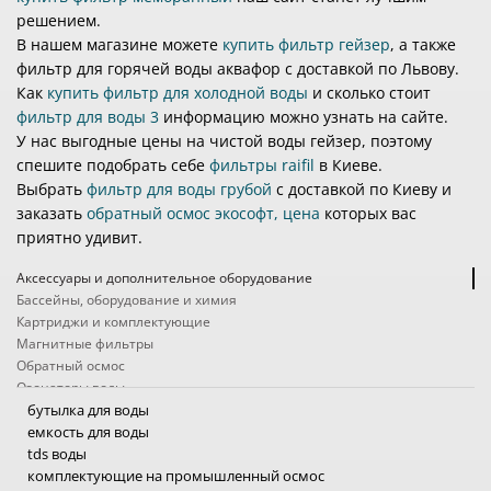
решением.
В нашем магазине можете
купить фильтр гейзер
, а также
фильтр для горячей воды аквафор с доставкой по Львову.
Как
купить фильтр для холодной воды
и сколько стоит
фильтр для воды 3
информацию можно узнать на сайте.
У нас выгодные цены на чистой воды гейзер, поэтому
спешите подобрать себе
фильтры raifil
в Киеве.
Выбрать
фильтр для воды грубой
с доставкой по Киеву и
заказать
обратный осмос экософт, цена
которых вас
приятно удивит.
Аксессуары и дополнительное оборудование
Бассейны, оборудование и химия
Картриджи и комплектующие
Магнитные фильтры
Обратный осмос
Озонаторы воды
Походные фильтры
бутылка для воды
Проточные фильтры
емкость для воды
Системы защиты от протечек
tds воды
Системы очистки воды промышленные
комплектующие на промышленный осмос