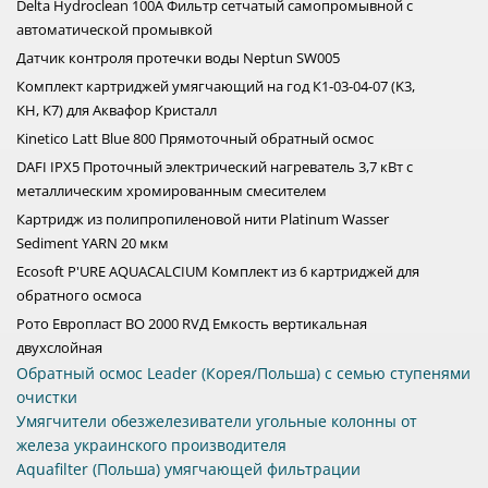
Delta Hydroclean 100A Фильтр сетчатый самопромывной с
автоматической промывкой
Датчик контроля протечки воды Neptun SW005
Комплект картриджей умягчающий на год К1-03-04-07 (K3,
KH, K7) для Аквафор Кристалл
Kinetico Latt Blue 800 Прямоточный обратный осмос
DAFI IPX5 Проточный электрический нагреватель 3,7 кВт с
металлическим хромированным смесителем
Картридж из полипропиленовой нити Platinum Wasser
Sediment YARN 20 мкм
Ecosoft P'URE AQUACALCIUM Комплект из 6 картриджей для
обратного осмоса
Рото Европласт ВО 2000 RVД Емкость вертикальная
двухслойная
Обратный осмос Leader (Корея/Польша) с семью ступенями
очистки
Умягчители обезжелезиватели угольные колонны от
железа украинского производителя
Aquafilter (Польша) умягчающей фильтрации