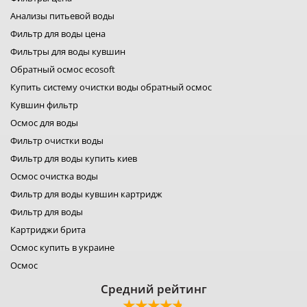
фильтры filter1
Анализы питьевой воды
фильтры для воды fitaqua
Фильтр для воды цена
лидер фильтр
Фильтры для воды кувшин
лидер комфорт
фильтры для воды organic
Обратный осмос ecosoft
фильтр для воды platinum wasser
Купить систему очистки воды обратный осмос
фильтры raifil
Кувшин фильтр
ustm картридж
гейзер фильтр для воды
Осмос для воды
фильтр новая вода
Фильтр очистки воды
фильтр роса
Фильтр для воды купить киев
фильтры свод
Осмос очистка воды
фильтр для воды
фильтры аквафильтр
Фильтр для воды кувшин картридж
фильтр кувшин экософт
Фильтр для воды
аквафор кувшины
Картриджи брита
Осмос купить в украине
Осмос
Средний рейтинг