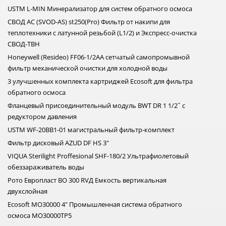
USTM L-MIN Минерализатор для систем обратного осмоса
СВОД АС (SVOD-AS) st250(Pro) Фильтр от накипи для
теплотехники с латунной резьбой (L1/2) и Экспресс-очистка
СВОД-ТВН
Honeywell (Resideo) FF06-1/2AA сетчатый самопромывной
фильтр механической очистки для холодной воды
3 улучшенных комплекта картриджей Ecosoft для фильтра
обратного осмоса
Фланцевый присоединительный модуль BWT DR 1 1/2˝ с
редуктором давления
USTM WF-20BB1-01 магистральный фильтр-комплект
Фильтр дисковый AZUD DF HS 3"
VIQUA Sterilight Proffesional SHF-180/2 Ультрафиолетовый
обеззараживатель воды
Рото Европласт ВО 300 RVД Емкость вертикальная
двухслойная
Ecosoft МО30000 4" Промышленная система обратного
осмоса MO30000TP5