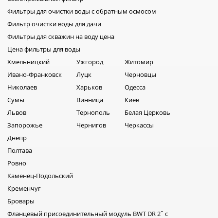
Фильтры для очистки воды с обратным осмосом
Фильтр очистки воды для дачи
Фильтры для скважин на воду цена
Цена фильтры для воды
Хмельницкий
Ужгород
Житомир
Ивано-Франковск
Луцк
Черновцы
Николаев
Харьков
Одесса
Сумы
Винница
Киев
Львов
Тернополь
Белая Церковь
Запорожье
Чернигов
Черкассы
Днепр
Полтава
Ровно
Каменец-Подольский
Кременчуг
Бровары
Фланцевый присоединительный модуль BWT DR 2˝ с