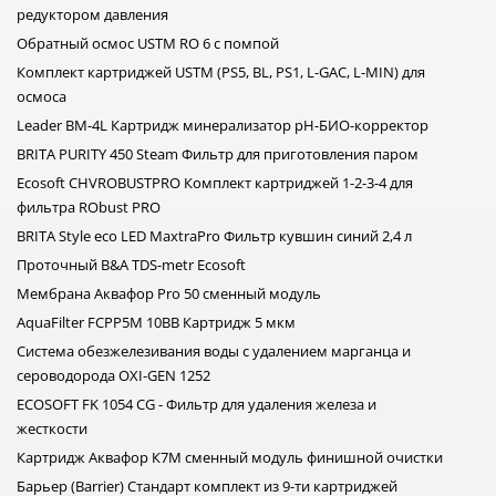
редуктором давления
Обратный осмос USTM RO 6 с помпой
Комплект картриджей USTM (PS5, BL, PS1, L-GAC, L-MIN) для
осмоса
Leader BM-4L Картридж минерализатор pH-БИО-корректор
BRITA PURITY 450 Steam Фильтр для приготовления паром
Ecosoft CHVROBUSTPRO Комплект картриджей 1-2-3-4 для
фильтра RObust PRO
BRITA Style eco LED MaxtraPro Фильтр кувшин синий 2,4 л
Проточный B&A TDS-metr Ecosoft
Мембрана Аквафор Pro 50 сменный модуль
AquaFilter FCРР5M 10BB Картридж 5 мкм
Система обезжелезивания воды с удалением марганца и
сероводорода OXI-GEN 1252
ECOSOFT FK 1054 CG - Фильтр для удаления железа и
жесткости
Картридж Аквафор К7М сменный модуль финишной очистки
Барьер (Barrier) Стандарт комплект из 9-ти картриджей