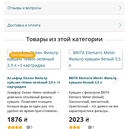
Отзывы и вопросы
Доставка и оплата
Товары из этой категории
ТОП ПРОДАЖ
‹
›
Аквафор Океан Фильтр
BRITA Elemaris Meter Фильтр
кувшин тёмно-зелёный 3,9 л +3
кувшин белый 3,5 л
картриджа
Аквафор Океан тёмно-зелёный —
Кувшин с фильтром BRITA
довольно объёмный фильтр-
Elemaris Meter (белый)
кувшин. Позволяет очищать
Лаконичный, элегантный,
больше воды за один раз, что
практичный – это далеко не все
удобно во время приготовления
характеристики фильтра
пищи. Данная модель
торговой марки BRITA. Фильтр
1876 ₴
2023 ₴
предназначена для получения
кувшин для очистки воды
питьевой воды премиум класса.
(модель Elemaris Meter) выполнен
5
1