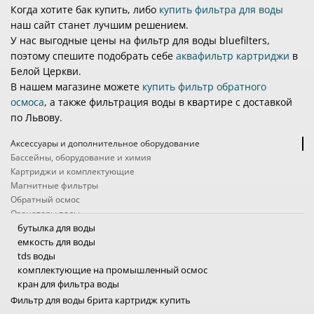
Когда хотите бак купить, либо
купить фильтра для воды
наш сайт станет лучшим решением.
У нас выгодные цены на фильтр для воды bluefilters,
поэтому спешите подобрать себе
аквафильтр картриджи
в
Белой Церкви.
В нашем магазине можете
купить фильтр обратного
осмоса
, а также фильтрация воды в квартире с доставкой
по Львову.
Аксессуары и дополнительное оборудование
Бассейны, оборудование и химия
Картриджи и комплектующие
Магнитные фильтры
Обратный осмос
Озонаторы воды
Походные фильтры
бутылка для воды
Проточные фильтры
емкость для воды
Системы защиты от протечек
tds воды
Системы очистки воды промышленные
комплектующие на промышленный осмос
Ультрафиолетовые фильтры для воды
кран для фильтра воды
Умягчители, обезжелезиватели, угольные колонны
насосы для осмоса промышленного
Фильтр для воды брита картридж купить
Услуги
насос для обратного осмоса