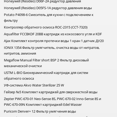
Honeywell (Resideo) D06F-2A редуктор давления
Honeywell (Resideo) D05FS-1A редуктор давления воды
Potato P4098-6 Смеситель для кухни с подключением к
фильтру
Контроллер обратного осмоса ROC-2315 (CCT-7320)
Aquafilter FCCBKDF 20BB картридж из кокосового угля и KDF
Ajax Комплект контроля протечки воды 1 кран 1 датчик ДУ20
IONIX 1354 Фильтр умягчитель, очистка воды от нитратов,
нитритов, аммония
Megaflow Manual Filter short BSP 2 Фильтр дисковый
механической очистки
USTM L-BIO Биокерамический картридж для систем
обратного осмоса
УФ-система Akvo Water Sterilizer 25 W
Гейзер №5 Комплект картриджей для сверхжесткой воды
Zepter PWC-670-01 Neo-Sense 8S, PWC-670-02 Inno-Sense 8S и
PWC-670-09N Комплект картриджей Edel Wasser
Puricom Denver+ 12 Фильтр умягчения воды