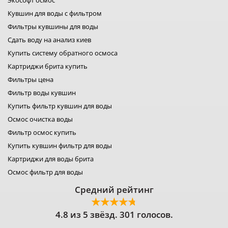
Экософт осмос
лидер фильтр
Кувшин для воды с фильтром
лидер комфорт
фильтры для воды organic
Фильтры кувшины для воды
фильтр для воды platinum wasser
Сдать воду на анализ киев
фильтры raifil
Купить систему обратного осмоса
ustm картридж
гейзер фильтр для воды
Картриджи брита купить
фильтр новая вода
Фильтры цена
фильтр роса
Фильтр воды кувшин
фильтры свод
Купить фильтр кувшин для воды
фильтр для воды
фильтры аквафильтр
Осмос очистка воды
фильтр кувшин экософт
Фильтр осмос купить
аквафор кувшины
Купить кувшин фильтр для воды
Картриджи для воды брита
Осмос фильтр для воды
Средний рейтинг
4.8 из 5 звёзд. 301 голосов.