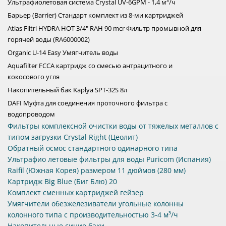
Ультрафиолетовая система Crystal UV-6GPM - 1,4 м³/ч
Барьер (Barrier) Стандарт комплект из 8-ми картриджей
Atlas Filtri HYDRA HOT 3/4" RAH 90 mcr Фильтр промывной для
горячей воды (RA6000002)
Organic U-14 Easy Умягчитель воды
Aquafilter FCCA картридж со смесью антрацитного и
кокосового угля
Накопительный бак Kaplya SPT-32S 8л
DAFI Муфта для соединения проточного фильтра с
водопроводом
Фильтры комплексной очистки воды от тяжелых металлов с
типом загрузки Crystal Right (Цеолит)
Обратный осмос стандартного одинарного типа
Ультрафио летовые фильтры для воды Puricom (Испания)
Raifil (Южная Корея) размером 11 дюймов (280 мм)
Картридж Big Blue (Биг Блю) 20
Комплект сменных картриджей гейзер
Умягчители обезжелезиватели угольные колонны
колонного типа с производительностью 3-4 м³/ч
Накопительные синие баки