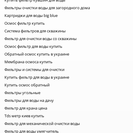
Купить фильтр кувшин для воды
Ресурс одного картриджа: 300 л
Скорость фильтрации: 0,2 л/мин.
Фильтры очистки воды для загородного дома
Цвет: тёмно-зелёный Перед
началом использования
Картриджи для воды big blue
необходимо Сполоснуть кувшин
Осмос фильтр купить
и все его детали. Поместить
картридж в емкость с водой,
Система фильтров для скважины
чтобы вышел воздух. Ввернуть
Фильтр для очистки воды со скважины
сменный картридж в воронку
фильтра. Пропустить не менее 2-
Осмос фильтр для воды купить
х кувшинов перед началом
использования.
Обратный осмос купить в украине
Мембрана осмоса купить
Фильтры и системы для очистки
Купить фильтр для воды в украине
Купить осмос обратный
Фильтры угольные
Фильтры для воды на дачу
Фильтр для крана цена
Tds метр киев купить
Фильтр для механической очистки воды
Фильтр для воды умягчитель