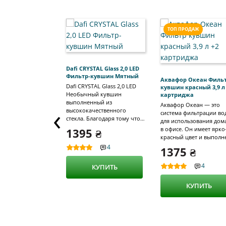
ТОП ПРОДАЖ
Dafi CRYSTAL Glass 2,0 LED
Фильтр-кувшин Мятный
Аквафор Океан Филь
Dafi CRYSTAL Glass 2,0 LED
кувшин красный 3,9 л
Необычный кувшин
картриджа
выполненный из
‹
Аквафор Океан — это
высококачественного
система фильтрации во
стекла. Благодаря тому что
для использования дом
кувшин выполнен не из
в офисе. Он имеет ярко
1395 ₴
пластика (как это обычно
красный цвет и выполн
бывает), а из стекла — он
современном дизайне,
4
1375 ₴
может выполнять функции
позволяющий его легк
декантера. Фильтр кувшин
интегрировать в любой
4
КУПИТЬ
используется вместе с
интерьер. Система
картриджами типа Classic.
оснащена двумя
Картридж рассчитан на
КУПИТЬ
картриджами, которые
борьбу с широким спектром
обеспечивают высокую
загрязнений таких как хлор,
эффективность очистки
органические загрязнения и
воды от различных
тяжелые металлы. Один
загрязнений. Первый
картридж способен очищать
картридж — это преми