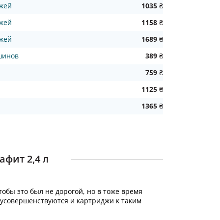
джей
1035 ₴
джей
1158 ₴
джей
1689 ₴
шинов
389 ₴
759 ₴
1125 ₴
1365 ₴
афит 2,4 л
обы это был не дорогой, но в тоже время
 усовершенствуются и картриджи к таким