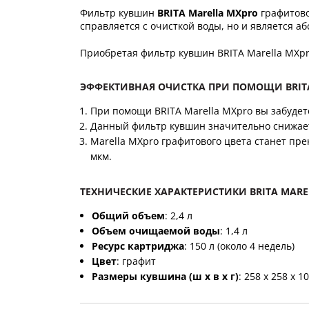
Фильтр кувшин
BRITA Marella MXpro
графитово
справляется с очисткой воды, но и является а
Приобретая фильтр кувшин BRITA Marella MXpro
ЭФФЕКТИВНАЯ ОЧИСТКА ПРИ ПОМОЩИ BRITA
При помощи BRITA Marella MXpro вы забудете
Данный фильтр кувшин значительно снижает
Marella MXpro графитового цвета станет пр
мкм.
ТЕХНИЧЕСКИЕ ХАРАКТЕРИСТИКИ BRITA MAR
Общий объем
: 2,4 л
Объем очищаемой воды
: 1,4 л
Ресурс картриджа
: 150 л (около 4 недель)
Цвет
: графит
Размеры кувшина (ш х в х г)
: 258 х 258 х 1