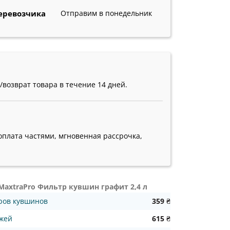
еревозчика
Отправим в понедельник
возврат товара в течение 14 дней.
o цена
бутилка для води купить
lowara цена
кувшин
оплата частями, мгновенная рассрочка,
 MaxtraPro Фильтр кувшин графит 2,4 л
тров кувшинов
359 ₴
джей
615 ₴