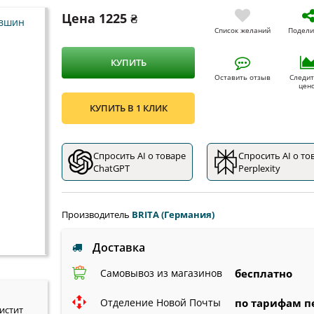
Цена
1225 ₴
Список желаний
Подели
КУПИТЬ
Оставить отзыв
Следит
цен
КУПИТЬ В 1 КЛИК
Спросить AI о товаре
Спросить AI о то
ChatGPT
Perplexity
Производитель
BRITA (Германия)
Доставка
Самовывоз из магазинов
бесплатно
Отделение Новой Почты
по тарифам п
истит