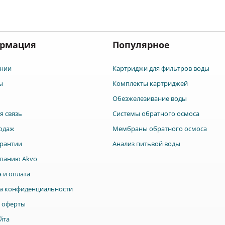
или осадок в воде
вы бережете себя и своих
пр
Ионообменная смола
родных.
дл
связывает тяжелые металлы,
от
ды.
смягчает воду Активный
не
тр
уголь связывает хлор и
ра
дня.
рмация
Популярное
другие вредные соединения,
Те
улучшает запах и вкус воды
ха
Микропористый нижний
Ma
ный
чехол удерживает
нии
Картриджи для фильтров воды
Общ
микрочастицы Это
оч
ы
Комплекты картриджей
основные этапы с
Рес
небольшими дополнениями
(окол
Обезжелезивание воды
в зависимости от типа
Раз
картриджа. Приоритетом
258
я связь
Системы обратного осмоса
при изготовлении является
безопасность материалов.
одаж
Мембраны обратного осмоса
Поэтому полимер из
которого производиться
рантии
Анализ питьвой воды
кувшин проходит
многоступенчатую очистку.
панию Akvo
На каждом ее этапе
проводятся лабораторные
 и оплата
исследования результата.
Таким образом материал
а конфиденциальности
становиться инертным по
 оферты
отношению к воде и в его
составе отсутствуют опасные
йта
компоненты, такие как