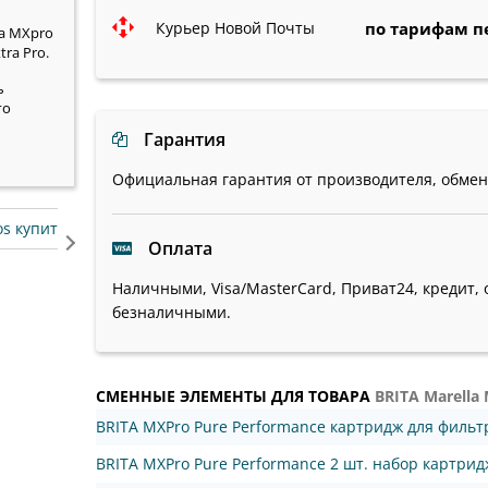
Курьер Новой Почты
по тарифам п
la MXpro
ra Pro.
ь
го
Гарантия
Официальная гарантия от производителя, обмен/
os купить
фильтра на воду в частный дом
насос pedroll
Оплата
Наличными, Visa/MasterCard, Приват24, кредит, 
безналичными.
СМЕННЫЕ ЭЛЕМЕНТЫ ДЛЯ ТОВАРА
BRITA Marella
BRITA MXPro Pure Performance картридж для филь
BRITA MXPro Pure Performance 2 шт. набор картри