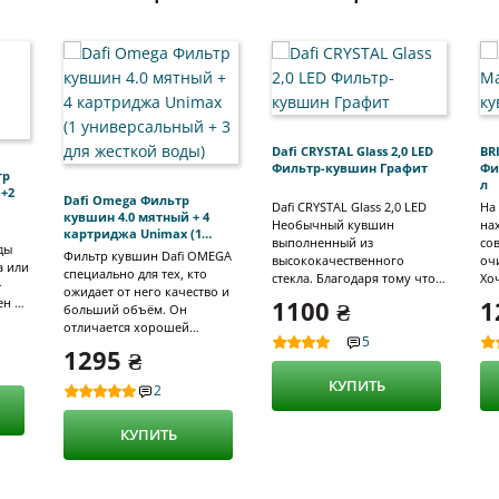
Dafi CRYSTAL Glass 2,0 LED
BR
Фильтр-кувшин Графит
Фи
тр
л
 +2
Dafi Omega Фильтр
Dafi CRYSTAL Glass 2,0 LED
На
кувшин 4.0 мятный + 4
Необычный кувшин
на
картриджа Unimax (1
выполненный из
со
ды
универсальный + 3 для
Фильтр кувшин Dafi OMEGA
высококачественного
оч
а или
жесткой воды)
специально для тех, кто
стекла. Благодаря тому что
Хо
-
ожидает от него качество и
кувшин выполнен не из
до
ен в
1100 ₴
1
больший объём. Он
пластика (как это обычно
оч
отличается хорошей
бывает), а из стекла — он
оч
о
5
вместительностью. Общий
может выполнять функции
по
1295 ₴
объём 4 литра, а
декантера. Фильтр кувшин
те
отфильтрованной воды 2
КУПИТЬ
используется вместе с
ме
2
литра. Он будет особенно
картриджами типа Classic.
Br
незаменим если вы
Картридж рассчитан на
ул
КУПИТЬ
интенсивно пользуетесь
борьбу с широким спектром
ус
отфильтрованной водой.
загрязнений таких как хлор,
ка
Несмотря на объемы,
органические загрязнения и
фильтр
кувшин очень удобен в
тяжелые металлы. Один
BR
ум