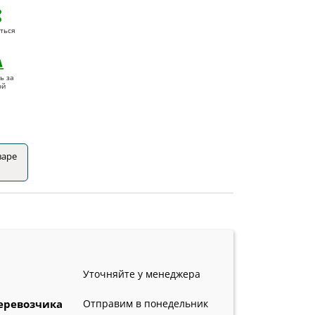
ться
ь за
ой
варе
Уточняйте у менеджера
еревозчика
Отправим в понедельник