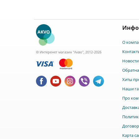
родных.
для замены. Мы предлагаем
большой ассортимент
товаров для очистки во
Купить и заказать филь
кувшин можно уже сего
Инфо
Наши консультанты с
удовольствием помогут
выбрать вам качествен
О компа
товар.
Контакт
© Интеренет магазин "Акво", 2012-2026
Новости
Обратна
Хиты пр
Наши га
Про ком
Доставка
Политик
Договор
Карта са