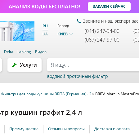
АНАЛИЗ ВОДЫ БЕСПЛАТНО!
ЗАКАЖИ СЕЙЧАС
Звоните и наш эксперт вас
Город:
RU
(044) 247-94-00
(0
КИЕВ
UA
(067) 247-97-00
(0
и
Delta
Lanlang
Видео
Услуги
водяной проточный фильтр
>
Фильтры для воды кувшины BRITA (Германия) 🛁
>
BRITA Marella MaxtraPr
ьтр кувшин графит 2,4 л
Преимущества
Отзывы и вопросы
Доставка и оплата