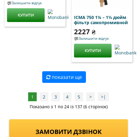
Залишити відгук
КУПИТИ
ICMA 750 1¼ – 1½ дюйм
фільтр самопромивной
2227 ₴
Залишити відгук
КУПИТИ
показати ще
1
2
3
4
5
>
>|
Показано з 1 по 24 із 137 (6 сторінок)
ЗАМОВИТИ ДЗВІНОК