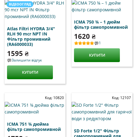
ВІДЕООГЛЯД
ICMA 750 ¾ – 1 дюйм
фільтр самопромивной
Atlas Filtri HYDRA 3/4"
RLH 90 mcr NPT IN
1620 ₴
Фільтр промивний
1
(RA6000033)
1595 ₴
КУПИТИ
Залишити відгук
КУПИТИ
Код: 10820
Код: 12107
ICMA 751 ¾ дюйма
фільтр самопромивной
SD Forte 1/2" Фільтр
самопромивний для