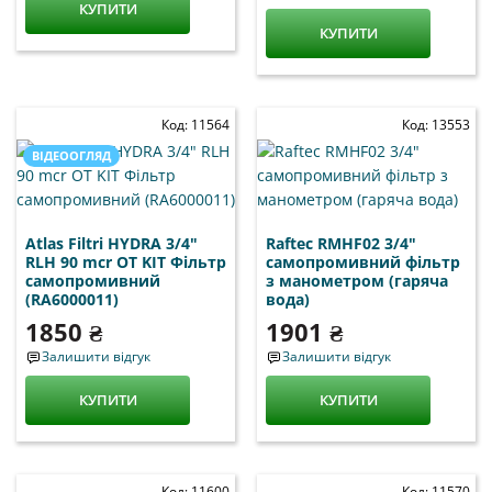
КУПИТИ
КУПИТИ
Код: 11564
Код: 13553
ВІДЕООГЛЯД
Atlas Filtri HYDRA 3/4"
Raftec RMHF02 3/4"
RLH 90 mcr OT KIT Фільтр
самопромивний фільтр
самопромивний
з манометром (гаряча
(RA6000011)
вода)
1850 ₴
1901 ₴
Залишити відгук
Залишити відгук
КУПИТИ
КУПИТИ
Код: 11600
Код: 11570