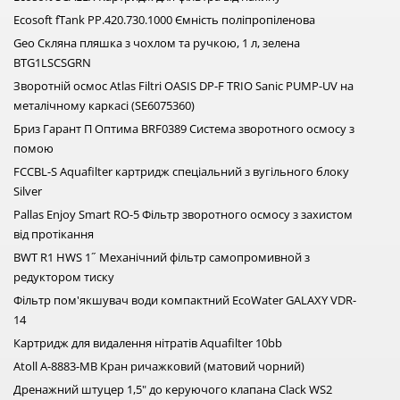
Ecosoft fTank PP.420.730.1000 Ємність поліпропіленова
Geo Скляна пляшка з чохлом та ручкою, 1 л, зелена
BTG1LSCSGRN
Зворотній осмос Atlas Filtri OASIS DP-F TRIO Sanic PUMP-UV на
металічному каркасі (SE6075360)
Бриз Гарант П Оптима BRF0389 Система зворотного осмосу з
помою
FCCBL-S Aquafilter картридж спеціальний з вугільного блоку
Silver
Pallas Enjoy Smart RO-5 Фільтр зворотного осмосу з захистом
від протікання
BWT R1 HWS 1˝ Механічний фільтр самопромивной з
редуктором тиску
Фільтр пом'якшувач води компактний EcoWater GALAXY VDR-
14
Картридж для видалення нітратів Aquafilter 10bb
Аtoll A-8883-MB Кран ричажковий (матовий чорний)
Дренажний штуцер 1,5" до керуючого клапана Clack WS2