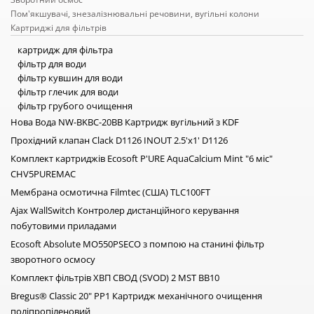
Пом'якшувачі, знезалізнювальні речовини, вугільні колони
Картриджі для фільтрів
картридж для фільтра
фільтр для води
фільтр кувшин для води
фільтр глечик для води
фільтр грубого очищення
магістральний фільтр для води
Нова Вода NW-BKBC-20BB Картридж вугільний з KDF
самопромивні фільтри
Прохідний клапан Clack D1126 INOUT 2.5'x1' D1126
дисковий фільтр для води
Комплект картриджів Ecosoft P'URE AquaCalcium Mint "6 міс"
фільтри механічної очистки води
CHV5PUREMAC
фільтр для води проточний
ємність для води
Мембрана осмотична Filmtec (США) TLC100FT
водонагрівач електричний
Ajax WallSwitch Контролер дистанційного керування
фільтри для води на кран
побутовими приладами
змішувач для кухні
Ecosoft Absolute MO550PSECO з помпою на станині фільтр
накопичувальний бак для води
зворотного осмосу
пляшка для води
фільтр від накипу
Комплект фільтрів ХВП СВОД (SVOD) 2 MST BB10
фільтр на кран
Bregus® Classic 20" РР1 Картридж механічного очищення
купити озонатор води
поліпропіленовий