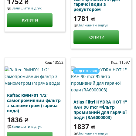
1752 ₴
гарячої води з
Залишити відгук
редуктором
1781 ₴
КУПИТИ
Залишити відгук
КУПИТИ
Код: 13552
Код: 11597
ВІДЕООГЛЯД
Raftec RMHF01 1/2"
самопромивний фільтр
Atlas Filtri HYDRA HOT 1"
з манометром (гаряча
RAH 90 mcr Фільтр
вода)
промивний для гарячої
води (RA6000003)
1836 ₴
1837 ₴
Залишити відгук
Залишити відгук