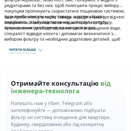
редукторами та без них. Щоб полегшити процес вибору,
покупцям пропонують скористатися пошуковою системою,
куда треба вписати назву товару, а потім обрати
За потреби консультацію завжди нададуть наші досвідчені
виробника, різьбу підключення, матеріал корпусу,
спеціалісти. Компанія також надає послуги з підбору,
призначення (для гарячої чи холодної води).
встановлення та обслуговування систем очищення води,
спеціаліст відвідує клієнта і допомагає визначитися з
вибором фільтру та необхідних додаткових деталей, щоб
його встановити. Оформити покупку можна на сайті в будь-
який зручний для вас час.
ЧИТАТИ БІЛЬШЕ
Отримайте консультацію
від
інженера-технолога
Напишіть нам у Viber, Telegram або
зателефонуйте — допоможемо підібрати
фільтр чи систему очищення для квартири,
будинку, свердловини або під конкретну