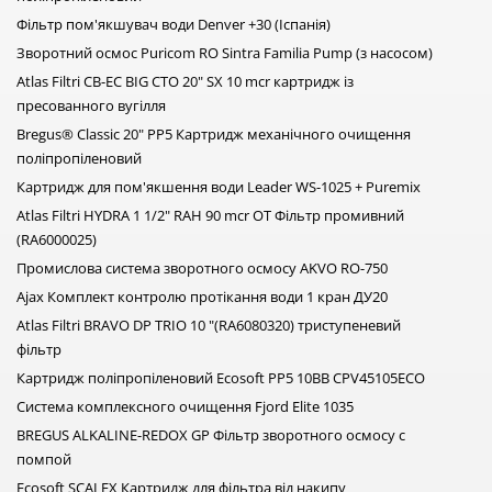
система захисту від протікання води
Фільтр пом'якшувач води Denver +30 (Іспанія)
магнітний фільтр для води
насоси для басейну
Зворотний осмос Puricom RO Sintra Familia Pump (з насосом)
вартість фільтру для води для ресторану
Atlas Filtri CB-EC BIG CTO 20" SX 10 mcr картридж із
промислові системи очищення води
пресованного вугілля
зворотний осмос
вугільний фільтр
комплект картриджів bluefilters
фільтр комплексного очищення води
Bregus® Classic 20" РР5 Картридж механічного очищення
фільтр для очистки води від нітратів
картриджі для filter1
купити картридж до фільтру raifil
поліпропіленовий
фільтруючий картридж наша вода
Картридж для пом'якшення води Leader WS-1025 + Puremix
фірма роса картриджі фільтрів
Atlas Filtri HYDRA 1 1/2" RAH 90 mcr OT Фільтр промивний
аналіз води
(RA6000025)
Промислова система зворотного осмосу AKVO RO-750
Ajax Комплект контролю протікання води 1 кран ДУ20
Atlas Filtri BRAVO DP TRIO 10 "(RA6080320) триступеневий
фільтр
Картридж поліпропіленовий Ecosoft PP5 10BB CPV45105ECO
Система комплексного очищення Fjord Elite 1035
BREGUS ALKALINE-REDOX GP Фільтр зворотного осмосу с
помпой
Ecosoft SCALEX Картридж для фільтра від накипу