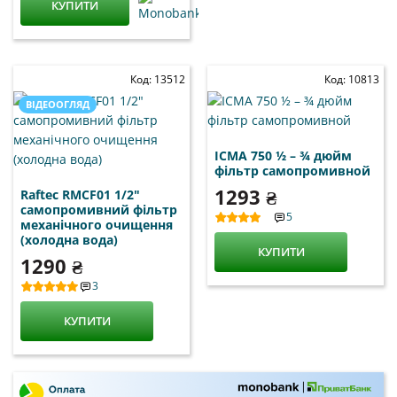
КУПИТИ
Код: 13512
Код: 10813
ВІДЕООГЛЯД
ICMA 750 ½ – ¾ дюйм
фільтр самопромивной
1293 ₴
Raftec RMCF01 1/2"
самопромивний фільтр
5
механічного очищення
(холодна вода)
КУПИТИ
1290 ₴
3
КУПИТИ