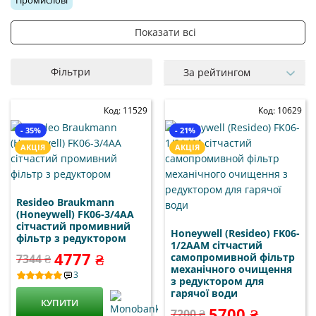
Промислові
Показати всі
½ дюйма
Для холодної води
¾ дюйма
Для гарячої води
1 дюйм
1 ¼ дюйма
З редуктором
Фільтри
За рейтингом
Код: 11529
Код: 10629
- 35%
- 21%
АКЦІЯ
АКЦІЯ
Resideo Braukmann
(Honeywell) FK06-3/4AA
cітчастий промивний
Honeywell (Resideo) FK06-
фільтр з редуктором
1/2AAM сітчастий
4777 ₴
самопромивной фільтр
7344 ₴
механічного очищення
3
з редуктором для
гарячої води
КУПИТИ
5700 ₴
7200 ₴