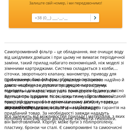
Залиште свій номер, і ми передзвонимо!
Самопромивний фільтр – це обладнання, яке очищує воду
від шкідливих домішок і при цьому не вимагає періодичної
заміни, такий прилад набагато економніший, ніж моделі зі
зімнними картриджами. Система складається з колби,
сіточки, зворотнього клапану, манометру, приводу для
промивання. Такі фільтри, обладнані системою
Щоб самопромивний фільтр для води працював надійно й
самоочищення за допомогою зворотнього струму,
довго, необхідно купувати продукцію перевірених
підходять і для квартири, і для приватного будинку, якісно
торгівельних марок, коштують вони дорожче, але коли
вичищають із рідини пісок, іржу, глину. Промивають такий
йдеться про здоров‘я, то економити не варто. Якісний
пристрій вручну або в автоматичному режимі, через
товар продається в інтернет-магазині AKVO, тут завжди
спускний кран.
великий вибір, демократичні ціни і розширена гарантія на
ЯКІ САМОПРОМИВНІ ФІЛЬТРИ – НАЙКРАЩІ?
придбаний товар. За необхідності завжди нададуть
Все залежить від можливостей приладу і матеріалів, з яких
потрібну консультацію досвідчені експерти-технологи.
він виготовлений. Корпус може бути з поліпропілену,
пластику, бронзи чи сталі. Є самопромивні та самоочисні