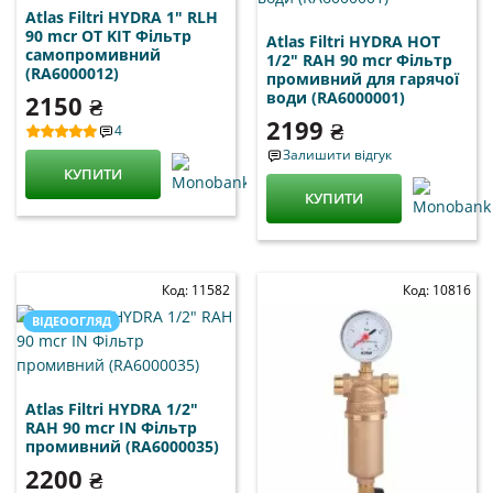
Atlas Filtri HYDRA 1" RLH
90 mcr OT KIT Фільтр
Atlas Filtri HYDRA HOT
самопромивний
1/2" RAH 90 mcr Фільтр
(RA6000012)
промивний для гарячої
води (RA6000001)
2150 ₴
2199 ₴
4
Залишити відгук
КУПИТИ
КУПИТИ
Код: 11582
Код: 10816
ВІДЕООГЛЯД
Atlas Filtri HYDRA 1/2"
RAH 90 mcr IN Фільтр
промивний (RA6000035)
2200 ₴