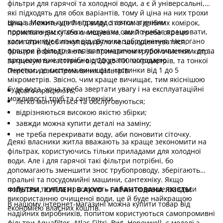
фільтри для гарячої та холодної води, а є й універсальні,
які підходять для обох варіантів, тому й ціна на них трохи
вища. Можна купити прилад з автоматичним
Ціна залежить ще й від виду сіточки: з дрібних комірок,
промиванням сіточки, механізм сам починає працювати,
пористого диску або очищувача, який треба окремо
коли отримує сигнал від датчика забруднення. Непогано
засипати. Щоб покупцям було легше орієнтуватися,
працює й фільтр з напівавтоматичним промиванням, де за
фільтри розподіляють за принципом грубої очистки, котрі
процесом вже потрібно слідкувати господарю.
затримують частинки від 20 до 100 мікрометрів, та тонкої
очистки, де система вичищає частинки від 1 до 5
Переваги самопромивних фільтрів:
мікрометрів. Звісно, чим краще вичищає, тим якіснішою
буде вода, хоча треба звертати увагу і на експлуатаційні
довго працюють;
можливості труб та сантехніки.
легко монтуються та обслуговуються;
відрізняються високою якістю збірки;
завжди можна купити деталі на заміну;
не треба перекривати воду, аби поновити сіточку.
Деякі власники житла вважають за краще зекономити на
фільтрах, користуючись тільки приладами для холодної
води. Але і для гарячої такі фільтри потрібні, бо
допомагають зменшити знос трубопроводу, зберігають
пральні та посудомийні машини, сантехніку. Якщо
побутова техніка прослужить набагато довше, завдяки
ФІЛЬТРИ, КУПЛЕНІ В AKVO – ГАРАНТОВАНА ЯКІСТЬ!
використанню очищеної води, це й буде найкращою
В нашому інтернет-магазині можна купити товар від
економією власних коштів.
надійних виробників, попитом користуються самопромивні
фільтри Aquafilter, Atlas Filtri, Bwt, Honeywell, є моделі з