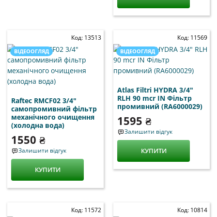
Код: 13513
Код: 11569
ВІДЕООГЛЯД
ВІДЕООГЛЯД
Atlas Filtri HYDRA 3/4"
RLH 90 mcr IN Фільтр
Raftec RMCF02 3/4"
промивний (RA6000029)
самопромивний фільтр
механічного очищення
1595 ₴
(холодна вода)
Залишити відгук
1550 ₴
Залишити відгук
КУПИТИ
КУПИТИ
Код: 11572
Код: 10814