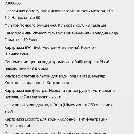
V3008-05
Насоси для осмосу промислового: Мощность мотора, кВт -
1,5, Напір, м - До 60
Фільтри тонкого очищення, Кількість колб - 3 І Більше
Самопромивні сітчасті фільтри: Призначення - Холодна Вода,
Гарантія - 10 Років
Картриджі BWT Bwt (Австрія-Німеччина): Розмір -
Швидкоз'ємні
Системи очищення води промислові Raifil (Корея): Різьба-
підключення - 3 Дюйма
Ультрафіолетові фільтри для води Pwg Pallas (Бельгія):
Контроль справності - Контроллер
Картриджі для фільтрів: Назва та тип загрузки - Активоване
Вугілля, Об`єм загрузки - 25 Кг
Фільтри глечики для води Brita (Німеччина): Об'єм глечика -
3,6 Л
Картриджі Ecosoft: Для води - Холодної, Тип фільтрації -
Пом'якшуючі
Фільтри тонкого очищення: Матеріал корпусу - Метал,