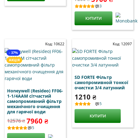
3
КУПИТИ
Код: 10622
Код: 12097
- 37%
АКЦІЯ
SD FORTE Фільтр
самопромивной тонкої
очистки 3/4 латунний
Honeywell (Resideo) FF06-
1210 ₴
1-1/4AAM сітчастий
самопромивний фільтр
5
механічного очищення
для гарячої води
КУПИТИ
7960 ₴
12576 ₴
5