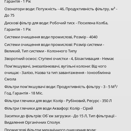
Гарантія - 1 Рік
Озонатори води: Потужність - 46, Продуктивність фільтру, м³ -
До 75
Дискові фільтр для води: Робочий тиск - Посилена Колба,
Гарантія - 1 Рік
Системи очищення води промислові, Розмір - 4040
Системи очищення води промислові: Розмір системи -
Великий, Тип системи - Колонного Типу
Зворотний осмос: Ступені очистки - 4, Біоактивация - Немає
Пом'якшувачі, знезалізнювачі, вугільні колони: Від чого
очищає - Залізо, Назва та тип завантаження - Іонообмінна
Смола
Фільтри пом'якшувачі води: Продуктивність фільтру - 3 - 5 М³/
Год, Гарантія - 18 Міс.
Фільтри глечики для води: Колір - Рубіновий, Ресурс - 350 Л
Фільтри глечики для води Аквафор: Колір - Сірий
Засипки до фільтрів: Об`єм загрузки - До 15 Л, Тип фільтрації -
Видалення Органічних Сполук
Промислові фільтри механічного очищення води: