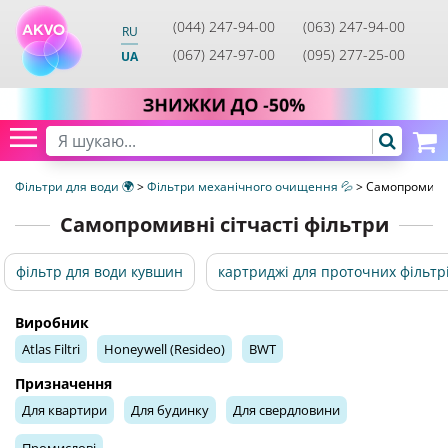
(044) 247-94-00
(063) 247-94-00
RU
(067) 247-97-00
(095) 277-25-00
UA
Фільтри для води 🌍
>
Фільтри механічного очищення 💦
>
Самопромивні 
Самопромивні сітчасті фільтри
фільтр для води кувшин
картриджі для проточних фільтр
Виробник
Atlas Filtri
Honeywell (Resideo)
BWT
Призначення
Для квартири
Для будинку
Для свердловини