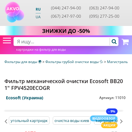
(044) 247-94-00
(063) 247-94-00
RU
(067) 247-97-00
(095) 277-25-00
UA
картриджи на фильтр для воды
Фильтры для воды 🌍
>
Фильтры грубой очистки воды 💦
>
Магистральны
Фильтр механической очистки Ecosoft BB20
1" FPV4520ECOGR
Ecosoft (Украина)
Артикул:
11010
- 9%
ВИДЕООБЗОР
угольный картридж
очистка воды киев
картридж для кувш
АКЦИЯ