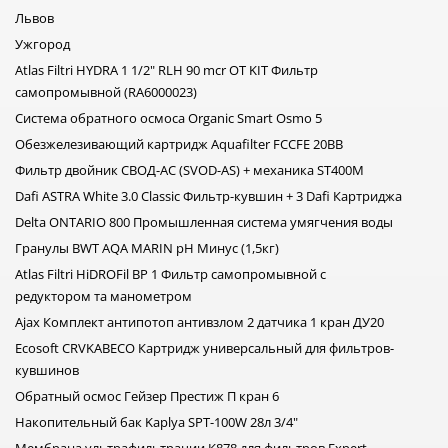
Львов
Ужгород
Atlas Filtri HYDRA 1 1/2" RLH 90 mcr OT KIT Фильтр
самопромывной (RA6000023)
Система обратного осмоса Organic Smart Osmo 5
Обезжелезивающий картридж Aquafilter FCCFE 20BB
Фильтр двойник СВОД-АС (SVOD-AS) + механика ST400М
Dafi ASTRA White 3.0 Classic Фильтр-кувшин + 3 Dafi Картриджа
Delta ONTARIO 800 Промышленная система умягчения воды
Гранулы BWT AQA MARIN pH Минус (1,5кг)
Atlas Filtri HiDROFil BP 1 Фильтр самопромывной с
редуктором та манометром
Ajax Комплект антипотоп антивзлом 2 датчика 1 кран ДУ20
Ecosoft CRVKABECO Картридж универсальный для фильтров-
кувшинов
Обратный осмос Гейзер Престиж П кран 6
Накопительный бак Kaplya SPT-100W 28л 3/4"