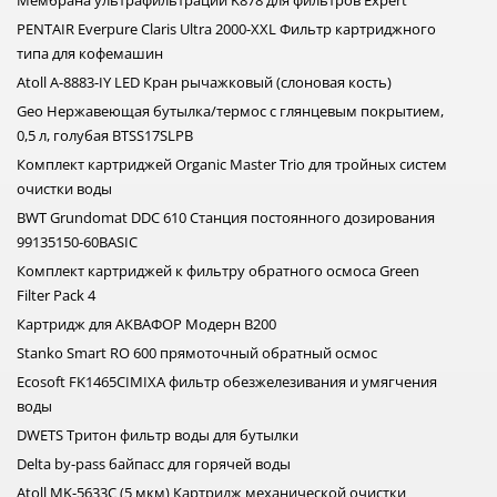
Мембрана ультрафильтрации K878 для фильтров Expert
PENTAIR Everpure Claris Ultra 2000-XXL Фильтр картриджного
типа для кофемашин
Atoll A-8883-IY LED Кран рычажковый (слоновая кость)
Geo Нержавеющая бутылка/термос с глянцевым покрытием,
0,5 л, голубая BTSS17SLPB
Комплект картриджей Organic Master Trio для тройных систем
очистки воды
BWT Grundomat DDC 610 Станция постоянного дозирования
99135150-60BASIC
Комплект картриджей к фильтру обратного осмоса Green
Filter Pack 4
Картридж для АКВАФОР Модерн В200
Stanko Smart RO 600 прямоточный обратный осмос
Ecosoft FK1465CIMIXA фильтр обезжелезивания и умягчения
воды
DWETS Тритон фильтр воды для бутылки
Delta by-pass байпасс для горячей воды
Atoll MK-5633C (5 мкм) Картридж механической очистки