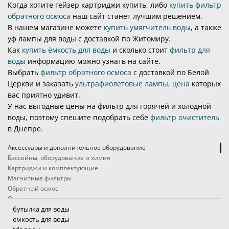
Когда хотите гейзер картриджи купить, либо
купить фильтр
обратного осмоса
наш сайт станет лучшим решением.
В нашем магазине можете
купить умягчитель воды
, а также
уф лампы для воды с доставкой по Житомиру.
Как
купить ёмкость для воды
и сколько стоит
фильтр для
воды
информацию можно узнать на сайте.
Выбрать
фильтр обратного осмоса
с доставкой по Белой
Церкви и заказать
ультрафиолетовые лампы, цена
которых
вас приятно удивит.
У нас выгодные цены на фильтр для горячей и холодной
воды, поэтому спешите подобрать себе
фильтр очиститель
в Днепре.
Аксессуары и дополнительное оборудование
Бассейны, оборудование и химия
Картриджи и комплектующие
Магнитные фильтры
Обратный осмос
Озонаторы воды
Походные фильтры
бутылка для воды
Проточные фильтры
емкость для воды