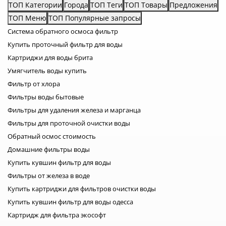
ТОП Категории
Города
ТОП Теги
ТОП Товары
Предложения
загрязнения вашей воды, а также
от картриджа, который вы
ТОП Меню
ТОП Популярные запросы
выберете. Более подробно
ознакомиться с инструкцией о
Система обратного осмоса фильтр
замене магистральных фильтров
Купить проточный фильтр для воды
самостоятельно вы можете по
этой ссылке. Технические
Картриджи для воды брита
характеристики AKVO 20 BB
Умягчитель воды купить
Фильтр от хлора
Фильтры воды бытовые
Фильтры для удаления железа и марганца
Фильтры для проточной очистки воды
Обратный осмос стоимость
Домашние фильтры воды
Купить кувшин фильтр для воды
Фильтры от железа в воде
Купить картриджи для фильтров очистки воды
Купить кувшин фильтр для воды одесса
Картридж для фильтра экософт