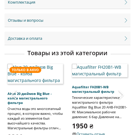
Комплектация
Отзывы и вопросы
Доставка и оплата
Товары из этой категории
ТОЛЬКО В AKVO
‹
›
Aquafilter FH20B1-WB
магистральный фильтр
Akvo 20 дюймов Big Blue -
Технические характеристики
колба магистрального
магистрального фильтра
фильтра
Aquafilter Big Blue 20 AHB-FH20B1-
Очистка воды это многоэтапный
W: Максимальное рабочее
процесс, в котором важно, чтобы
давление: 6 бар Давление на
каждый из элементов был
разрыв: 38 бар Рабочая
высочайшего качества.
1950 ₴
температура: 2-45 С Размеры
Магистральные фильтры отлично
корпуса - высота 605 мм , ширина
справляются с очисткой воды от
Оставить отзыв