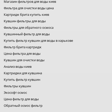
Магазин фильтров для воды киев
картриджи брита
Фильтра для очистки воды цена
фильтры для воды bwt
фильтры filter1
Картридж брита купить киев
фильтры для воды fitaqua
Кувшин фильтры для воды
лидер фильтр
Фильтры для обратного осмоса
лидер комфорт
фильтры для воды organic
Кувшинный фильтр для воды
фильтр для воды platinum wasser
Купить фильтр кувшин для воды в харькове
фильтры raifil
Фильтр брита картридж
ustm картридж
гейзер фильтр для воды
Цена фильтра для воды
фильтр новая вода
Кувшин для очистки воды
фильтр роса
Анализ воды киев
фильтры свод
Картриджи для кувшина
фильтр для воды
фильтры аквафильтр
Купить фильтр кувшин
фильтр кувшин экософт
Фильтры кувшин
аквафор кувшины
Экософт осмос
Цена фильтр для воды
Обратный осмос фильтр