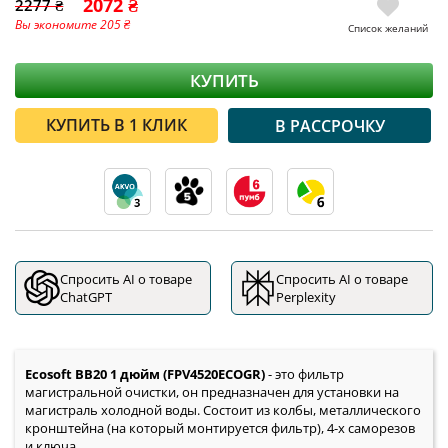
2072 ₴
2277 ₴
Вы экономите 205 ₴
Список желаний
КУПИТЬ
КУПИТЬ В 1 КЛИК
В РАССРОЧКУ
Спросить AI о товаре
Спросить AI о товаре
ChatGPT
Perplexity
Ecosoft BB20 1 дюйм (FPV4520ECOGR)
- это фильтр
магистральной очистки, он предназначен для установки на
магистраль холодной воды. Состоит из колбы, металлического
кронштейна (на который монтируется фильтр), 4-х саморезов
и ключа.