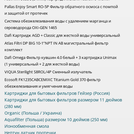
Pallas Enjoy Smart RO-5P Фильтр обратного осмоса с помпой
и защитой от протечек
Система обезжелезивания воды с удалением марганца и
сероводорода OXI-GEN 1465
Dafi Картридж AGD + Classic для жесткой воды универсальный
Atlas Filtri DP BIG 10-1”NPT IN AB магистральный фильтр
комплект
Dafi Omega Фильтр кувшин 4.0 белый + 3 картриджа Unimax
(1 универсальный + 2 для жесткой воды)
VIQUA Sterilight S8ROL/4P Сменный излучатель
Ecosoft FK1235CABCEMIXC Titanium Gold 370 фильтр
обезжелезивания и умягчения воды
Картриджи для бытовых фильтров Гейзер (Россия)
Картриджи для бытовых фильтров размером 11 дюймов
(280 мм)
Organic (Польша / Украина)
Aquafilter (Польша) размером 10 дюймов (250 мм)
Ионообменная смола
Нептун датчик протечки