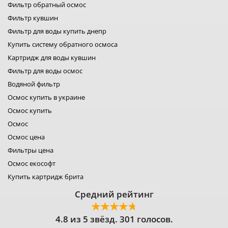
Фильтр обратный осмос
лидер фильтр
Фильтр кувшин
лидер комфорт
фильтры для воды organic
Фильтр для воды купить днепр
фильтр для воды platinum wasser
Купить систему обратного осмоса
фильтры raifil
Картридж для воды кувшин
ustm картридж
гейзер фильтр для воды
Фильтр для воды осмос
фильтр новая вода
Водяной фильтр
фильтр роса
Осмос купить в украине
фильтры свод
Осмос купить
фильтр для воды
фильтры аквафильтр
Осмос
фильтр кувшин экософт
Осмос цена
аквафор кувшины
Фильтры цена
Осмос екософт
Купить картридж брита
Средний рейтинг
4.8 из 5 звёзд. 301 голосов.