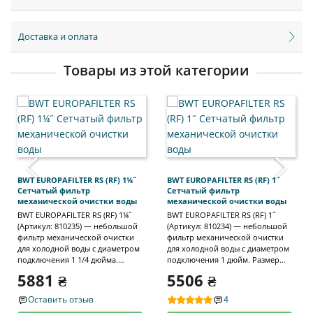
Доставка и оплата
Товары из этой категории
‹
›
BWT EUROPAFILTER RS (RF) 1¼˝
BWT EUROPAFILTER RS (RF) 1˝
Сетчатый фильтр
Сетчатый фильтр
механической очистки воды
механической очистки воды
BWT EUROPAFILTER RS (RF) 1¼˝
BWT EUROPAFILTER RS (RF) 1˝
(Артикул: 810235) — небольшой
(Артикул: 810234) — небольшой
фильтр механической очистки
фильтр механической очистки
для холодной воды с диаметром
для холодной воды с диаметром
подключения 1 1/4 дюйма.
подключения 1 дюйм. Размер
Размер ячеек фильтрующей
ячеек фильтрующей сетки — 90–
5881 ₴
5506 ₴
сетки — 90–110 микрон (0,09–0,11
110 микрон (0,09–0,11 мм). Купив
мм). Купив самопромывной
самопромывной фильтр BWT
Оставить отзыв
4
фильтр BWT EUROPAFILTER RS (RF)
EUROPAFILTER RS (RF) 1˝, вы не