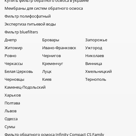
Купить фильтр обратного осмоса в украине
Мембраны для систем обратного осмоса
Фильтр полифосфатный
Экспертиза питьевой воды
Фильтр bluefilters
Днепр
Бровары
Запорожье
Житомир
Ивано-Франковск
Ужгород
Ровно
Чернигов
Николаев
Черкассы
Кременчуг
Винница
Белая Церковь
Луцк
Хмельницкий
Черновцы
Киев
Тернополь
Каменец-Подольский
Харьков
Полтава
Львов
Одесса
Сумы
Фильтр обратного осмоса Infinity Compact CS Family