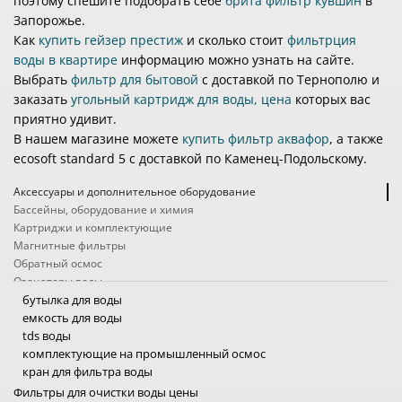
поэтому спешите подобрать себе
брита фильтр кувшин
в
Запорожье.
Как
купить гейзер престиж
и сколько стоит
фильтрция
воды в квартире
информацию можно узнать на сайте.
Выбрать
фильтр для бытовой
с доставкой по Тернополю и
заказать
угольный картридж для воды, цена
которых вас
приятно удивит.
В нашем магазине можете
купить фильтр аквафор
, а также
ecosoft standard 5 с доставкой по Каменец-Подольскому.
Аксессуары и дополнительное оборудование
Бассейны, оборудование и химия
Картриджи и комплектующие
Магнитные фильтры
Обратный осмос
Озонаторы воды
Походные фильтры
бутылка для воды
Проточные фильтры
емкость для воды
Системы защиты от протечек
tds воды
Системы очистки воды промышленные
комплектующие на промышленный осмос
Ультрафиолетовые фильтры для воды
кран для фильтра воды
Умягчители, обезжелезиватели, угольные колонны
насосы для осмоса промышленного
Фильтры для очистки воды цены