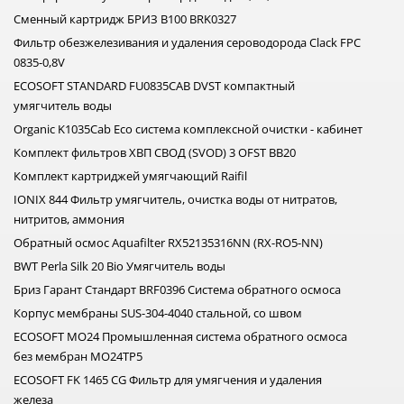
Сменный картридж БРИЗ B100 BRK0327
Фильтр обезжелезивания и удаления сероводорода Clack FPС
0835-0,8V
ECOSOFT STANDARD FU0835CAB DVST компактный
умягчитель воды
Organic K1035Cab Eco система комплексной очистки - кабинет
Комплект фильтров ХВП СВОД (SVOD) 3 OFST BB20
Комплект картриджей умягчающий Raifil
IONIX 844 Фильтр умягчитель, очистка воды от нитратов,
нитритов, аммония
Обратный осмос Aquafilter RX52135316NN (RX-RO5-NN)
BWT Perla Silk 20 Bio Умягчитель воды
Бриз Гарант Стандарт BRF0396 Система обратного осмоса
Корпус мембраны SUS-304-4040 стальной, со швом
ECOSOFT MO24 Промышленная система обратного осмоса
без мембран MO24TP5
ECOSOFT FK 1465 CG Фильтр для умягчения и удаления
железа