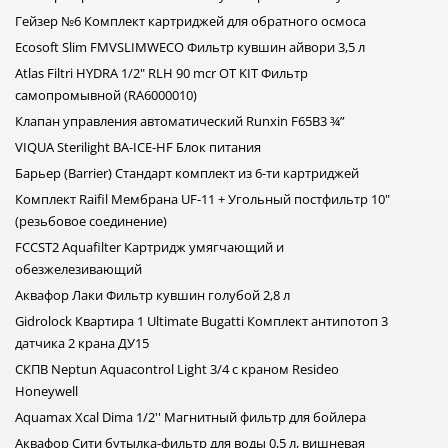
Гейзер №6 Комплект картриджей для обратного осмоса
Ecosoft Slim FMVSLIMWECO Фильтр кувшин айвори 3,5 л
Atlas Filtri HYDRA 1/2" RLH 90 mcr OT KIT Фильтр
самопромывной (RA6000010)
Клапан управления автоматический Runxin F65B3 ¾”
VIQUA Sterilight BA-ICE-HF Блок питания
Барьер (Barrier) Стандарт комплект из 6-ти картриджей
Комплект Raifil Мембрана UF-11 + Угольный постфильтр 10"
(резьбовое соединение)
FCCST2 Aquafilter Картридж умягчающий и
обезжелезивающий
Аквафор Лаки Фильтр кувшин голубой 2,8 л
Gidrolock Квартира 1 Ultimate Bugatti Комплект антипотоп 3
датчика 2 крана ДУ15
СКПВ Neptun Aquacontrol Light 3/4 с краном Resideo
Honeywell
Aquamax Xcal Dima 1/2'' Магнитный фильтр для бойлера
Аквафор Сити бутылка-фильтр для воды 0,5 л, вишневая