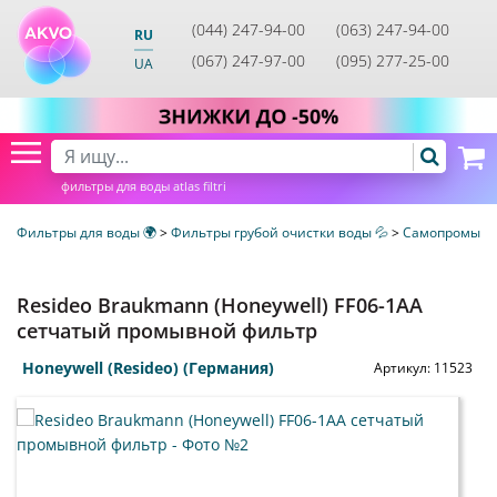
(044) 247-94-00
(063) 247-94-00
RU
(067) 247-97-00
(095) 277-25-00
UA
фильтры для воды atlas filtri
Фильтры для воды 🌍
>
Фильтры грубой очистки воды 💦
>
Самопромывн
Resideo Braukmann (Honeywell) FF06-1AA
cетчатый промывной фильтр
Honeywell (Resideo) (Германия)
Артикул:
11523