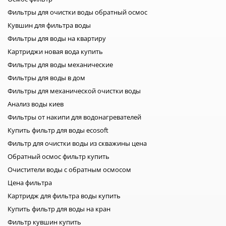
осмоса или простой фильтр под мойку? И сколько все это
Фильтры для очистки воды обратный осмос
будет стоить? И это только некоторые вопросы. Очень
Кувшин для фильтра воды
часто покупатели фильтра для воды из скважины думают,
что в их воде избыток железа, а по-факту присутствуют
Фильтры для воды на квартиру
отложения солей жесткости. Можно написать множество
Картриджи новая вода купить
статей на темы: очистка воды от железа умягчение воды
Фильтры для воды механические
удаление сероводорода очистка воды в коттедже из
Фильтры для воды в дом
скважины Но, лучшее решение — это обращение к
Фильтры для механической очистки воды
специалистам нашего магазина фильтров и оборудования
по водоочистке! Мы сможем в полной мере раскрыть вам
Анализ воды киев
все варианты решения проблемы чистой воды и купить
Фильтры от накипи для водонагревателей
фильтр для скважины, оптимально подходящий под ваши
Купить фильтр для воды ecosoft
условия. Звоните к нам в любой день недели и
Фильтр для очистки воды из скважины цена
договоритесь о встрече!
Обратный осмос фильтр купить
Очистители воды с обратным осмосом
Цена фильтра
Картридж для фильтра воды купить
Купить фильтр для воды на кран
Фильтр кувшин купить