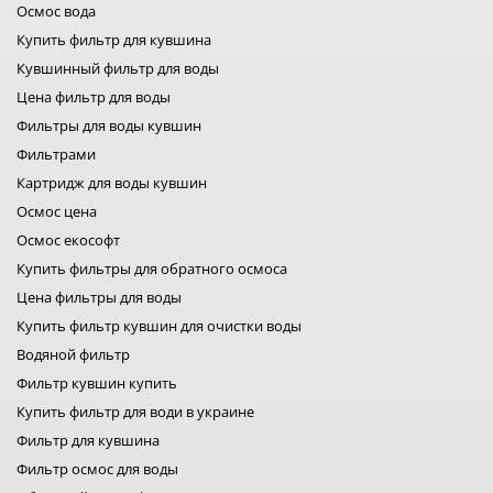
Осмос вода
фильтры big blue
промышленные фильтры для очистки воды
Купить фильтр для кувшина
картридж на воду slim 20
мембрана экософт
засыпки для фильтров воды
Кувшинный фильтр для воды
комплектующие для фильтров воды
Цена фильтр для воды
картридж аквафор
Фильтры для воды кувшин
фильтр для воды барьер
фильтр наша вода
Фильтрами
ecosoft фильтры
Картридж для воды кувшин
фильтра воды для дома
Осмос цена
фильтры для воды aqualine
атлас фильтры
Осмос екософт
купить фильтр для воды атолл
Купить фильтры для обратного осмоса
bluefilters картриджи
Цена фильтры для воды
картриджи брита
Купить фильтр кувшин для очистки воды
фильтры для воды bwt
фильтры filter1
Водяной фильтр
фильтры для воды fitaqua
Фильтр кувшин купить
лидер фильтр
Купить фильтр для води в украине
лидер комфорт
фильтры для воды organic
Фильтр для кувшина
фильтр для воды platinum wasser
Фильтр осмос для воды
фильтры raifil