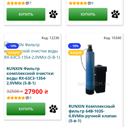
7
6
КУПИТЬ
КУПИТЬ
Код: 12236
Код: 10340
- 14%
- 10%
АКЦИЯ
АКЦИЯ
RUNXIN Фильтр
комплексной очистки
воды RX-63С3-1354-
2,0VMix (5-В-1)
27900 ₴
32500 ₴
3
RUNXIN Комплексный
КУПИТЬ
фильтр 64B-1035-
0,8VMix-ручной клапан
(5-в-1)