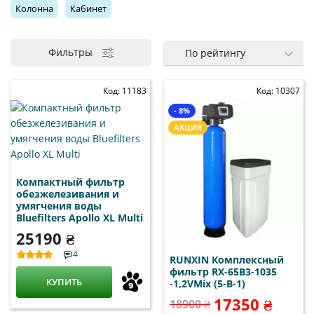
Колонна
Кабинет
Для квартиры
Для дома
Для скважины
Фильтры
По рейтингу
Промышленные
Код: 11183
Код: 10307
- 8%
АКЦИЯ
Компактный фильтр
обезжелезивания и
умягчения воды
Bluefilters Apollo XL Multi
25190 ₴
4
RUNXIN Комплексный
фильтр RX-65B3-1035
КУПИТЬ
-1,2VMix (5-В-1)
17350 ₴
18900 ₴