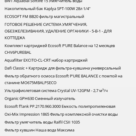
BWT Aquadial Softlife 15 Умягчитель воды
Накопительный бак Kaplya SPT-100W 28л 1/4"
ECOSOFT FM ВВ20 фильтр магистральный
ГОТОВОЕ РЕШЕНИЕ СИСТЕМА УМЯГЧЕНИЯ,
ОБЕЗЖЕЛЕЗИВАНИЯ, УДАЛЕНИЕ ОРГАНИКИ - 5-В-1 - ДЛЯ
КОТТЕДЖА
Комплект картриджей Ecosoft P’URE Balance на 12 месяцев
CHV6PUREBAL
Aquafilter EXCITO-CL-CRT набор картриджей
Dafi Classic + Картридж для фильтра-кувшина универсальный
Фильтр обратного осмоса Ecosoft P’URE BALANCE с помпой на
станине MO675MBALPSECO
Ультрафиолетовая система Crystal UV-12GPM - 2,7 м³/ч
Organic GPH630 Сменный излучатель
Ecosoft fTank PP.2170.960.3000 Емкость полипропиленовая
Oxi-Mix Impression 1865 Фильтр комплексной очистки воды
Фильтр умягчитель воды Raifil CSII 1035
Фильтр кувшин Наша вода Максима