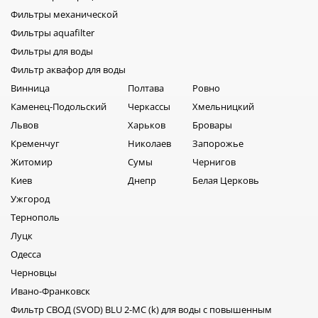
Фильтры механической
Фильтры aquafilter
Фильтры для воды
Фильтр аквафор для воды
Винница
Полтава
Ровно
Каменец-Подольский
Черкассы
Хмельницкий
Львов
Харьков
Бровары
Кременчуг
Николаев
Запорожье
Житомир
Сумы
Чернигов
Киев
Днепр
Белая Церковь
Ужгород
Тернополь
Луцк
Одесса
Черновцы
Ивано-Франковск
Фильтр СВОД (SVOD) BLU 2-MC (k) для воды с повышенным