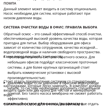
ПОМПА
Данный элемент может входить в систему опционально.
Насос необходим для систем, которые работают при
низком давлении воды.
СИСТЕМА ОЧИСТКИ ВОДЫ В ОФИС: ПРАВИЛА ВЫБОРА
Обратный осмос – это самый эффективный способ очистки,
обеспечивающий высокий уровень качества воды, которая
пригодна для питья. Выбор оборудования для офиса
зависит от количества сотрудников, качества исходной
водопроводной воды и наличия свободного пространства.
Также перед покупкой стоит учесть:
производительность системы обратного осмоса. Для
небольших офисов подойдут классические проточные
системы, а для более крупных организаций стоит
выбрать коммерческие установки с высокой
производительностью;
Стоит отдать предпочтение системам со стандартными
давление воды. Если давление в офисном водопроводе
картриджами, которые легко заменить. В комплект должен
низкое, то систему необходимо дополнить специальной
входить один или два крана для чистой и минеральной
помпой. Без такого насоса мембрана не сможет работать
воды.
эффективно;
количество ступеней очистки. Для офиса лучше отдать
ОБРАТНЫЙ ОСМОС ДЛЯ ОФИСА: ВЫБИРАЕМ В