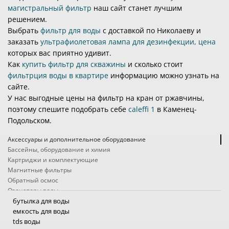
магистральный фильтр
наш сайт станет лучшим
решением.
Выбрать
фильтр для воды
с доставкой по Николаеву и
заказать
ультрафиолетовая лампа для дезинфекции, цена
которых вас приятно удивит.
Как
купить фильтр для скважины
и сколько стоит
фильтрция воды в квартире
информацию можно узнать на
сайте.
У нас выгодные цены на фильтр на кран от ржавчины,
поэтому спешите подобрать себе
caleffi 1
в Каменец-
Подольском.
Аксессуары и дополнительное оборудование
Бассейны, оборудование и химия
Картриджи и комплектующие
Магнитные фильтры
Обратный осмос
Озонаторы воды
Походные фильтры
бутылка для воды
Проточные фильтры
емкость для воды
Системы защиты от протечек
tds воды