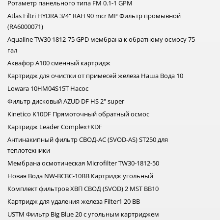
Ротаметр панельного типа FM 0.1-1 GPM
Atlas Filtri HYDRA 3/4" RAH 90 mcr MP Фильтр промывной
(RA6000071)
Aqualine TW30 1812-75 GPD мембрана к обратному осмосу 75
гал
Аквафор А100 сменный картридж
Картридж для очистки от примесей железа Наша Вода 10
Lowara 10HM04S15T Насос
Фильтр дисковый AZUD DF HS 2" super
Kinetico K10DF Прямоточный обратный осмос
Картридж Leader Complex+KDF
Антинакипный фильтр СВОД-АС (SVOD-AS) ST250 для
теплотехники
Мембрана осмотическая Microfilter TW30-1812-50
Новая Вода NW-BCBC-10BB Картридж угольный
Комплект фильтров ХВП СВОД (SVOD) 2 MST BB10
Картридж для удаления железа Filter1 20 BB
USTM Фильтр Big Blue 20 с угольным картриджем