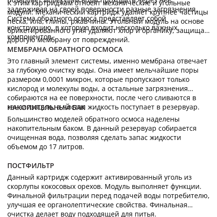
К этим картриджам относят механические и угольные
задерживая на своей поверхности разные загрязнения.
модули. Механический картридж удаляет крупнее частицы
Система обратного осмоса представляет собой
песка, ила, глины, ржавчины. Угольный модуль на основе
конструкцию, в которую входит несколько важных
брикетированного угля удаляют хлор и органику, защищая
компонентов.
дорогую мембрану от повреждений.
МЕМБРАНА ОБРАТНОГО ОСМОСА
Это главный элемент системы, именно мембрана отвечает
за глубокую очистку воды. Она имеет мельчайшие поры
размером 0,0001 микрон, которые пропускают только
кислород и молекулы воды, а остальные загрязнения
собираются на ее поверхности, после чего сливаются в
канализацию, а чистая жидкость поступает в резервуар.
НАКОПИТЕЛЬНЫЙ БАК
Большинство моделей обратного осмоса наделены
накопительным баком. В данный резервуар собирается
очищенная вода, позволяя сделать запас жидкости
объемом до 17 литров.
ПОСТФИЛЬТР
Данный картридж содержит активированный уголь из
скорлупы кокосовых орехов. Модуль выполняет функции.
Финальной фильтрации перед подачей воды потребителю,
улучшая ее органолептические свойства. Финальная
очистка делает воду подходящей для питья.