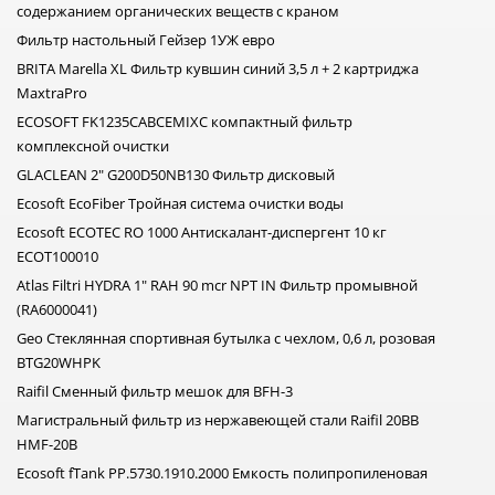
содержанием органических веществ с краном
Фильтр настольный Гейзер 1УЖ евро
BRITA Marella XL Фильтр кувшин синий 3,5 л + 2 картриджа
MaxtraPro
ECOSOFT FK1235CABCEMIXC компактный фильтр
комплексной очистки
GLACLEAN 2" G200D50NB130 Фильтр дисковый
Ecosoft EcoFiber Тройная система очистки воды
Ecosoft ECOTEC RO 1000 Антискалант-диспергент 10 кг
ECOT100010
Atlas Filtri HYDRA 1" RAH 90 mcr NPT IN Фильтр промывной
(RA6000041)
Geo Стеклянная спортивная бутылка с чехлом, 0,6 л, розовая
BTG20WHPK
Raifil Сменный фильтр мешок для BFH-3
Магистральный фильтр из нержавеющей стали Raifil 20BB
HMF-20B
Ecosoft fTank PP.5730.1910.2000 Емкость полипропиленовая