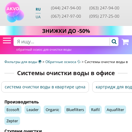
(044) 247-94-00
(063) 247-94-00
RU
(067) 247-97-00
(095) 277-25-00
UA
обратный осмос для очистки воды
Фильтры для воды 🌍
>
Обратные осмоса 💦
>
Системы очистки воды в о
Системы очистки воды в офисе
система очистки воды в квартире цена
картридж для во
Производитель
Ecosoft
Leader
Organic
Bluefilters
Raifil
Aquafilter
Zepter
Ступени очистки