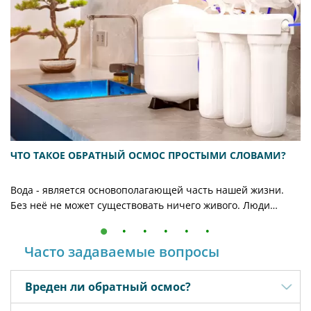
ЧТО ТАКОЕ ОБРАТНЫЙ ОСМОС ПРОСТЫМИ СЛОВАМИ?
Вода - является основополагающей часть нашей жизни.
Без неё не может существовать ничего живого. Люди
обеспечивают себя водой разными способами: из
колодцев, скважин, бюветов, из-под крана. Однако
Часто задаваемые вопросы
пригодна ли эта вода к употреблению? Не всегда! На
помощь приходят высокоэффективные системы очистки
воды, которые всё чаще становятся популярными среди
Вреден ли обратный осмос?
миллионов людей по всему миру. Сейчас у многих на слуху