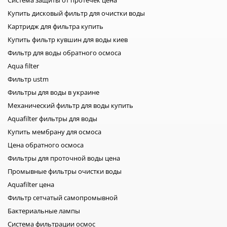
Своевременное обслуживание системы позволяет вам
Купить дисковый фильтр для очистки воды
иметь постоянный доступ к чистой воде. Этот процесс
Картридж для фильтра купить
особенно важен, так как засоряясь, элементы очистки
Купить фильтр кувшин для воды киев
могут не просто хуже очищать воду, а и вовсе делать её
Фильтр для воды обратного осмоса
качество значительно хуже. Процесс обратного осмоса
Aqua filter
встречается как в промышленных, так и в бытовых
системах очистки. Чтобы выбрать подходящую систему,
Фильтр ustm
для начала, рекомендуется сделать анализ воды,
Фильтры для воды в украине
показывающий степень загрязнения вашей воды. В
Механический фильтр для воды купить
интернет-магазине AKVO вы можете приобрести систему
Aquafilter фильтры для воды
очистки воды, которая закроет все ваши потребности
Купить мембрану для осмоса
обеспечив абсолютно чистой водой.
Цена обратного осмоса
Фильтры для проточной воды цена
Промывные фильтры очистки воды
Aquafilter цена
Фильтр сетчатый самопромывной
Бактериальные лампы
Система фильтрации осмос