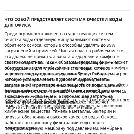
ЧТО СОБОЙ ПРЕДСТАВЛЯЕТ СИСТЕМА ОЧИСТКИ ВОДЫ
ДЛЯ ОФИСА
Среди огромного количества существующих систем
очистки воды отдельную нишу занимают системы
обратного осмоса, которые способны удалять до 99%
загрязнений и примесей. Чистая вода на рабочем месте –
это далеко не прихоть, а забота о здоровье и комфорте
своего коллектива. Таким образом, владелец фирмы может
Система обратного осмоса – это специализированное
показать, что компания думает о мелочах, создает комфорт
оборудование для глубокой очистки воды, которое
и ценит вклад каждого сотрудника. Очистка воды, офис
использует полупроницаемую мембрану. Работа фильтров
которую устанавливает, позволяет вырабатывать
основана на применении давления для отделения
достаточное количество жидкости, обеспечив сотрудников
загрязнений и растворенных веществ от воды. Данный
безопасным питьем. Установка осмоса является
метод позволяет удалить до 99% загрязнений, включая
ОБРАТНЫЙ ОСМОС – ЛУЧШАЯ ОЧИСТКА ВОДЫ В ОФИСЕ
экономичным решением, исключающее затрату на
соли, вирусы и бактерии, что делает воду не только
Идеальным решением для офиса станет система обратного
покупку бутилированной воды, а также позволяет
чистой, но и безопасной для питья.
осмоса. Оборудование эффективно удаляет загрязнения,
защитить офисное оборудование от накипи.
химические вещества, тяжелые металлы, бактерии и
вирусы, обеспечивая высокое качество воды. Осмос
работает по принципу фильтрации воды через
полупроницаемую мембрану под давлением. Мембрана
ПРЕДФИЛЬТРЫ
позволяет молекулам воды проходить через нее,