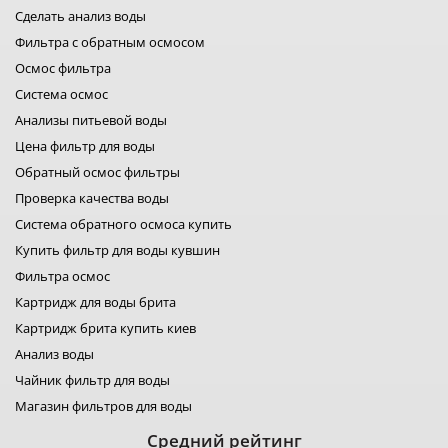
Сделать анализ воды
фильтры для воды bwt
фильтры filter1
Фильтра с обратным осмосом
фильтры для воды fitaqua
Осмос фильтра
лидер фильтр
Система осмос
лидер комфорт
фильтры для воды organic
Анализы питьевой воды
фильтр для воды platinum wasser
Цена фильтр для воды
фильтры raifil
Обратный осмос фильтры
ustm картридж
гейзер фильтр для воды
Проверка качества воды
фильтр новая вода
Система обратного осмоса купить
фильтр роса
Купить фильтр для воды кувшин
фильтры свод
Фильтра осмос
фильтр для воды
фильтры аквафильтр
Картридж для воды брита
фильтр кувшин экософт
Картридж брита купить киев
аквафор кувшины
Анализ воды
Чайник фильтр для воды
Магазин фильтров для воды
Средний рейтинг