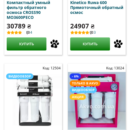
Компактный умный
Kinetico Ruwa 600
фильтр обратного
Прямоточный обратный
осмоса CROSS90
осмос
MO3600PECO
30789 ₴
24907 ₴
4
3
КУПИТЬ
КУПИТЬ
Код: 12504
Код: 13024
ВИДЕООБЗОР
- 6%
ТОЛЬКО В AKVO
ВИДЕООБЗОР
АКЦИЯ