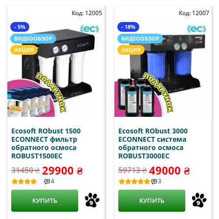
Код: 12005
Код: 12007
- 5%
- 18%
ВИДЕООБЗОР
ВИДЕООБЗОР
АКЦИЯ
АКЦИЯ
Ecosoft RObust 1500
Ecosoft RObust 3000
ECONNECT фильтр
ECONNECT система
обратного осмоса
обратного осмоса
ROBUST1500EC
ROBUST3000EC
29900 ₴
49000 ₴
31450 ₴
59713 ₴
4
3
КУПИТЬ
КУПИТЬ