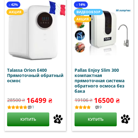
- 42%
- 14%
АКЦИЯ
ВИДЕООБЗОР
АКЦИЯ
Talassa Orion E400
Pallas Enjoy Slim 300
Прямоточный обратный
компактная
осмос
прямоточная система
обратного осмоса без
бака
16499 ₴
16500 ₴
28500 ₴
19106 ₴
1
9
КУПИТЬ
КУПИТЬ