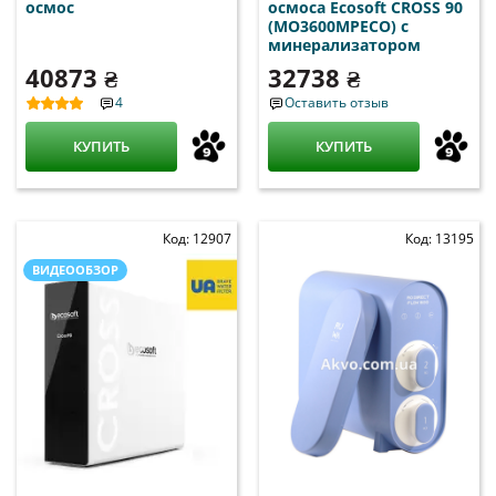
осмос
осмоса Ecosoft CROSS 90
(MO3600MPECO) c
минерализатором
40873 ₴
32738 ₴
4
Оставить отзыв
КУПИТЬ
КУПИТЬ
Код: 12907
Код: 13195
ВИДЕООБЗОР