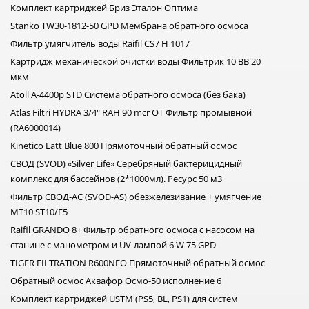
Комплект картриджей Бриз Эталон Оптима
Stanko TW30-1812-50 GPD Мембрана обратного осмоса
Фильтр умягчитель воды Raifil CS7 H 1017
Картридж механической очистки воды Фильтрик 10 BB 20
мкм
Atoll A-4400p STD Система обратного осмоса (без бака)
Atlas Filtri HYDRA 3/4" RAH 90 mcr OT Фильтр промывной
(RA6000014)
Kinetico Latt Blue 800 Прямоточный обратный осмос
СВОД (SVOD) «Silver Life» Серебряный бактерицидный
комплекс для бассейнов (2*1000мл). Ресурс 50 м3
Фильтр СВОД-АС (SVOD-AS) обезжелезивание + умягчение
МТ10 ST10/F5
Raifil GRANDO 8+ Фильтр обратного осмоса с насосом на
станине с манометром и UV-лампой 6 W 75 GPD
TIGER FILTRATION R600NEO Прямоточный обратный осмос
Обратный осмос Аквафор Осмо-50 исполнение 6
Комплект картриджей USTM (PS5, BL, PS1) для систем