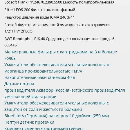
Ecosoft fTank PP.24670.2390.5500 Емкость полипропиленовая
Filter1 FOS-200 Фильтр полифосфатный
Редуктор давления воды ICMA 246 3/4"
Ecosoft Фильтр механической очистки высокого давления
1/2" FPV12PECO
BWT Rondophos PIK 40 Средство для связывания кислорода 6-
603416
Магистральные фильтры с картриджами на 3 и больше
колбы
Умягчители обезжелезиватели угольные колонны от
марганца производительностью 1м³/ч
Накопительные баки объемом 40 л
Датчик потопа
производителя Аквафор (Россия) эстонского производителя
умягчающей фильтрации
Умягчители обезжелезиватели угольные колонны с
защитой от соли и жесткости большой
Bluefilters (Германия) размером 10 дюймов (250 мм)
Нептун датчик протечки
Комплект сменных картриджей гейзер