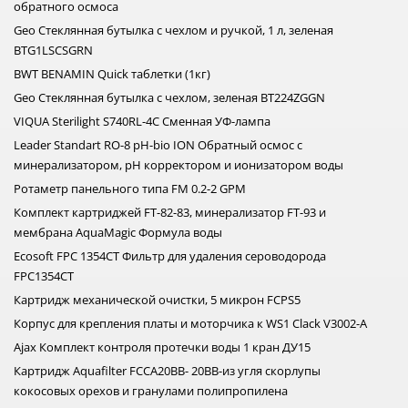
обратного осмоса
Geo Стеклянная бутылка с чехлом и ручкой, 1 л, зеленая
BTG1LSCSGRN
BWT BENAMIN Quick таблетки (1кг)
Geo Стеклянная бутылка с чехлом, зеленая BT224ZGGN
VIQUA Sterilight S740RL-4C Сменная УФ-лампа
Leader Standart RO-8 pH-bio ION Обратный осмос с
минерализатором, рН корректором и ионизатором воды
Ротаметр панельного типа FM 0.2-2 GPM
Комплект картриджей FT-82-83, минерализатор FT-93 и
мембрана AquaMagic Формула воды
Ecosoft FPC 1354CT Фильтр для удаления сероводорода
FPC1354CT
Картридж механической очистки, 5 микрон FCPS5
Корпус для крепления платы и моторчика к WS1 Clack V3002-A
Ajax Комплект контроля протечки воды 1 кран ДУ15
Картридж Aquafilter FCCA20BB- 20BB-из угля скорлупы
кокосовых орехов и гранулами полипропилена