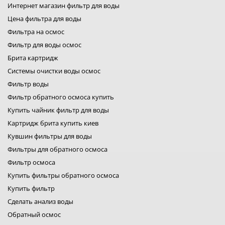
Интернет магазин фильтр для воды
фильтр для воды барьер
фильтр наша вода
Цена фильтра для воды
ecosoft фильтры
Фильтра на осмос
фильтра воды для дома
Фильтр для воды осмос
фильтры для воды aqualine
атлас фильтры
Брита картридж
купить фильтр для воды атолл
Системы очистки воды осмос
bluefilters картриджи
Фильтр воды
картриджи брита
Фильтр обратного осмоса купить
фильтры для воды bwt
фильтры filter1
Купить чайник фильтр для воды
фильтры для воды fitaqua
Картридж брита купить киев
лидер фильтр
Кувшин фильтры для воды
лидер комфорт
фильтры для воды organic
Фильтры для обратного осмоса
фильтр для воды platinum wasser
Фильтр осмоса
фильтры raifil
Купить фильтры обратного осмоса
ustm картридж
гейзер фильтр для воды
Купить фильтр
фильтр новая вода
Сделать анализ воды
фильтр роса
Обратный осмос
фильтры свод