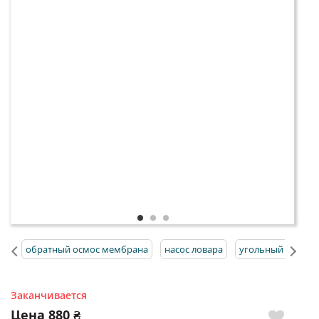
обратный осмос мембрана
насос ловара
угольный фильтр
Заканчивается
Цена
880 ₴