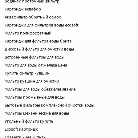
Водяной проточный фильтр
обслуживания вашего фильтра.
Доставка по всей Украине.
Например для замены
Картридж аквафор
Доступны удобные способы
картриджей в проточном
оплаты. Свяжитесь с нами для
фильтре Raifil NOVO 3 Compact у
Аквафильтр обратный осмос
оформления заказа и
нас есть всё необходимое. Для
консультации
Картриджи для фильтров воды ecosoft
установки оборудования для
очистки воды с нуля обратитесь
Фильтр полифосфатный
за помощью к нашим
Картридж для фильтра воды брита
специалистам. После проведения
лабораторного анализа воды, мы
Дисковый фильтр для очистки воды
поможем вам подобрать
подходящую систему очистки
Встроенные фильтры для воды
воды, которая справиться с
Фильтр для воды от железа цена
загрязнениями вашей воды.
Купить фильтр кувшин
Фильтр кувшин для очистки
Фильтры для воды обезжелезивание
Фильтры промывные для воды
Бытовые фильтры комплексной очистки воды
Фильтры механические для воды
Угольный фильтр купить
Ecosoft картридж
Tds метр киев купить