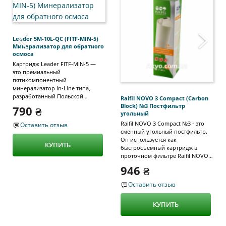
‹
›
Leader 5M-10L-QC (FITF-MIN-5)
Минерализатор для обратного
осмоса
Картридж Leader FITF-MIN-5 —
это премиальный
пятикомпонентный
минерализатор In-Line типа,
разработанный Польской
Raifil NOVO 3 Compact (Carbon
компанией Leader для финишной
Block) №3 Постфильтр
790 ₴
очистки и обогащения воды в
угольный
системах обратного осмоса. В
Raifil NOVO 3 Compact №3 - это
Оставить отзыв
отличие от стандартных
сменный угольный постфильтр.
минерализаторов, он содержит 5
Он используется как
КУПИТЬ
отдельных секций с природными
быстросъёмный картридж в
минералами и биокерамикой,
проточном фильтре Raifil NOVO 3
которые превращают «пустую»
Compact. Быстросъемные
946 ₴
осмотическую воду в
элементы просты в замене,
полноценный антиоксидантный
поэтому обслуживание данной
Оставить отзыв
напиток. Описание 5 этапов
системы не займет у вас много
(секций) минерализации: Кальцит
времени. Это заключительный
(Calcite): Первая секция отвечает
КУПИТЬ
элемент очистки, при этом в его
за базовое насыщение воды
свойства входит несколько
ионами кальция и
функций: Очистка воды от хлора.
корректировку уровня pH. Это