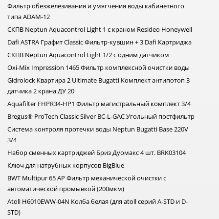
Фильтр обезжелезивания и умягчения воды кабинетного
типа ADAM-12
СКПВ Neptun Aquacontrol Light 1 с краном Resideo Honeywell
Dafi ASTRA Графит Classic Фильтр-кувшин + 3 Dafi Картриджа
СКПВ Neptun Aquacontrol Light 1/2 с одним датчиком
Oxi-Mix Impression 1465 Фильтр комплексной очистки воды
Gidrolock Квартира 2 Ultimate Bugatti Комплект антипотоп 3
датчика 2 крана ДУ 20
Aquafilter FHPR34-HP1 Фильтр магистральный комплект 3/4
Bregus® ProTech Classic Silver BC-L-GAC Угольный постфильтр
Система контроля протечки воды Neptun Bugatti Base 220V
3/4
Набор сменных картриджей Бриз Дуомакс 4 шт. BRK03104
Ключ для натрубных корпусов BigBlue
BWT Multipur 65 AP Фильтр механической очистки с
автоматической промывкой (200мкм)
Atoll H6010EWW-04N Колба белая (для atoll серий A-STD и D-
STD)