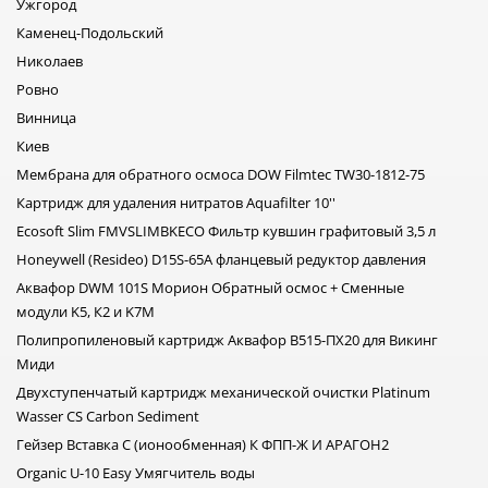
Ужгород
Каменец-Подольский
Николаев
Ровно
Винница
Киев
Мембрана для обратного осмоса DOW Filmtec TW30-1812-75
Картридж для удаления нитратов Aquafilter 10''
Ecosoft Slim FMVSLIMBKECO Фильтр кувшин графитовый 3,5 л
Honeywell (Resideo) D15S-65A фланцевый редуктор давления
Аквафор DWM 101S Морион Обратный осмос + Сменные
модули K5, К2 и K7M
Полипропиленовый картридж Аквафор В515-ПХ20 для Викинг
Миди
Двухступенчатый картридж механической очистки Platinum
Wasser CS Carbon Sediment
Гейзер Вставка С (ионообменная) К ФПП-Ж И АРАГОН2
Organic U-10 Easy Умягчитель воды