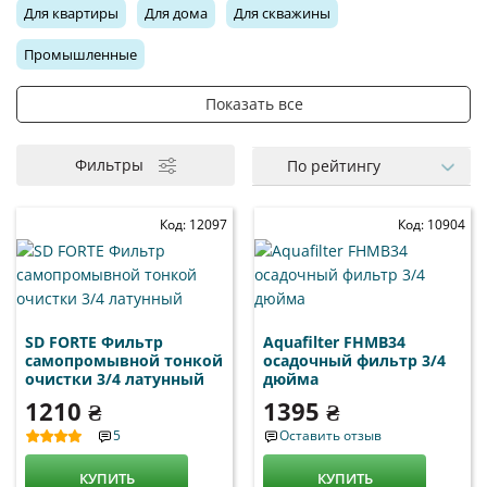
Для квартиры
Для дома
Для скважины
Промышленные
Показать все
½ дюйма
Для холодной воды
¾ дюйма
Для горячей воды
1 дюйм
1 ¼ дюйма
С редуктором
Фильтры
По рейтингу
Код: 12097
Код: 10904
SD FORTE Фильтр
Aquafilter FHMB34
самопромывной тонкой
осадочный фильтр 3/4
очистки 3/4 латунный
дюйма
1210 ₴
1395 ₴
5
Оставить отзыв
КУПИТЬ
КУПИТЬ