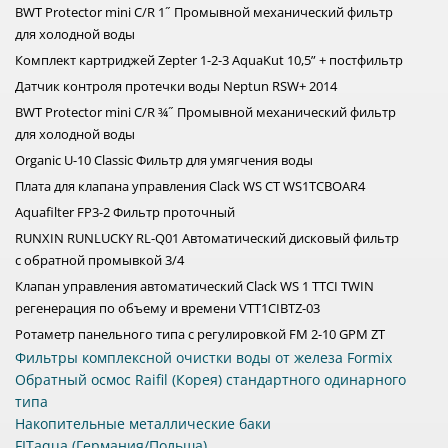
BWT Protector mini C/R 1˝ Промывной механический фильтр
для холодной воды
Комплект картриджей Zepter 1-2-3 AquaKut 10,5” + постфильтр
Датчик контроля протечки воды Neptun RSW+ 2014
BWT Protector mini C/R ¾˝ Промывной механический фильтр
для холодной воды
Organic U-10 Classic Фильтр для умягчения воды
Плата для клапана управления Clack WS CT WS1TCBOAR4
Aquafilter FP3-2 Фильтр проточный
RUNXIN RUNLUCKY RL-Q01 Автоматический дисковый фильтр
с обратной промывкой 3/4
Клапан управления автоматический Clack WS 1 TTCI TWIN
регенерация по объему и времени VTT1CIBTZ-03
Ротаметр панельного типа с регулировкой FM 2-10 GPM ZT
Фильтры комплексной очистки воды от железа Formix
Обратный осмос Raifil (Корея) стандартного одинарного
типа
Накопительные металлические баки
FITaqua (Германия/Польша)