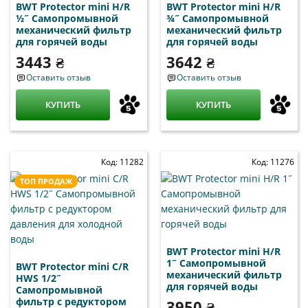
BWT Protector mini H/R
BWT Protector mini H/R
½˝ Самопромывной
¾˝ Самопромывной
механический фильтр
механический фильтр
для горячей воды
для горячей воды
3443 ₴
3642 ₴
Оставить отзыв
Оставить отзыв
КУПИТЬ
КУПИТЬ
Код: 11282
Код: 11276
ТОП ПРОДАЖ
BWT Protector mini H/R
1˝ Самопромывной
BWT Protector mini C/R
механический фильтр
HWS 1/2˝
для горячей воды
Самопромывной
фильтр с редуктором
3950 ₴