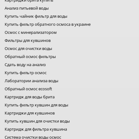
Картриджи брита купить
купить фильтр для воды атолл
Анализ питьевой воды
bluefilters картриджи
Купить чайник фильтр для воды
картриджи брита
Купить фильтр обратного осмоса в украине
фильтры для воды bwt
фильтры filter1
Осмос с минерализатором
фильтры для воды fitaqua
Фильтры для кувшинов
лидер фильтр
Осмос для очистки воды
лидер комфорт
фильтры для воды organic
Обратный осмос фильтры
фильтр для воды platinum wasser
Сдать воду на анализ
фильтры raifil
Купить фильтр осмос
ustm картридж
гейзер фильтр для воды
Лаборатории анализа воды
фильтр новая вода
Обратный осмос ecosoft
фильтр роса
Картридж для воды брита
фильтры свод
Купить фильтр кувшин для воды
фильтр для воды
фильтры аквафильтр
Картриджи для кувшинов
фильтр кувшин экософт
Купить кувшин для очистки воды
аквафор кувшины
Картридж для фильтра кувшина
Система очистки воды осмос