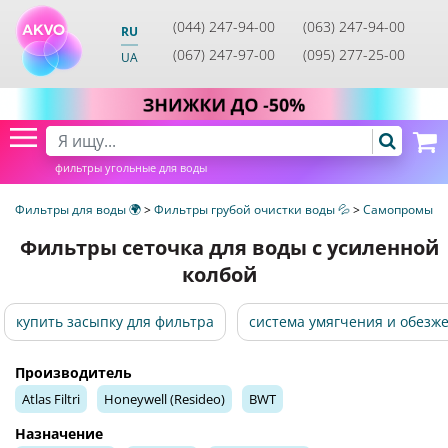
(044) 247-94-00
(063) 247-94-00
RU
(067) 247-97-00
(095) 277-25-00
UA
фильтры угольные для воды
Фильтры для воды 🌍
>
Фильтры грубой очистки воды 💦
>
Самопромывн
Фильтры сеточка для воды с усиленной
колбой
купить засыпку для фильтра
система умягчения и обезж
Производитель
Atlas Filtri
Honeywell (Resideo)
BWT
Назначение