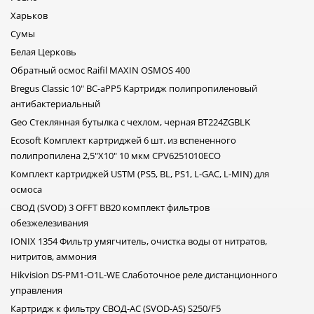
попадания в бак и повторно при
натрий и магний. Минерализатор
подаче к потребителю. Картридж
имеет повышенный ресурс
Харьков
AKVO+max ANTIOXIDANT 12". Это
использования, а также насыщает
Сумы
специальный картридж, внутри
воду минералами 2 раза: до
которого содержатся специально
попадания в бак и повторно при
Белая Церковь
подобранные природные
подаче к потребителю. Картридж
компоненты и минералы,
Обратный осмос Raifil MAXIN OSMOS 400
AKVO+max ANTIOXIDANT 12". Это
которые нормализуют уровень
специальный картридж, внутри
Bregus Classic 10" BC-aPP5 Картридж полипропиленовый
pH, а также имеют свойства
которого содержатся специально
антиоксиданта - выводить все
антибактериальный
подобранные природные
токсины из организма, тем самым
компоненты и минералы,
Geo Стеклянная бутылка с чехлом, черная BT224ZGBLK
давая воде родниковый вкус и
которые нормализуют уровень
насыщая воду магнием. Все
pH, а также имеют свойства
Ecosoft Комплект картриджей 6 шт. из вспененного
соединения и корпус
антиоксиданта - выводить все
полипропилена 2,5"Х10" 10 мкм CPV6251010ECO
изготовлены в Германии и
токсины из организма, тем самым
Англии, что говорит о высоком
давая воде родниковый вкус и
Комплект картриджей USTM (PS5, BL, PS1, L-GAC, L-MIN) для
качестве, а также повышенной
насыщая воду магнием.
осмоса
надежностью. А сама
Картридж Akvo Redox 12.
соеденительная линия,
Корректирует уровень pH, делая
СВОД (SVOD) 3 OFFT BB20 комплект фильтров
капиллярная трубка произведена
воду слабощелочной - это
обезжелезивания
в Германии от бренда Bluefilter,
снижает кислотную нагрузку и
поэтому отличается высокой
поддерживает здоровый обмен
IONIX 1354 Фильтр умягчитель, очистка воды от нитратов,
надежностью и исключает
веществ. Вода с отрицательным
нитритов, аммония
возможную протечку. Фильтр
ОВП помогает нейтрализовать
прослужит вам не год или два,
свободные радикалы, замедляет
Hikvision DS-PM1-O1L-WE Слаботочное реле дистанционного
фильтры AKVO Carbon прослужат
процессы окисления и старения
управления
вам десятки лет! Преимущества
клеток. Кроме того, улучшенное
Akvo R7 Carbon Antioxidant
структурирование молекул
Картридж к фильтру СВОД-АС (SVOD-AS) S250/F5