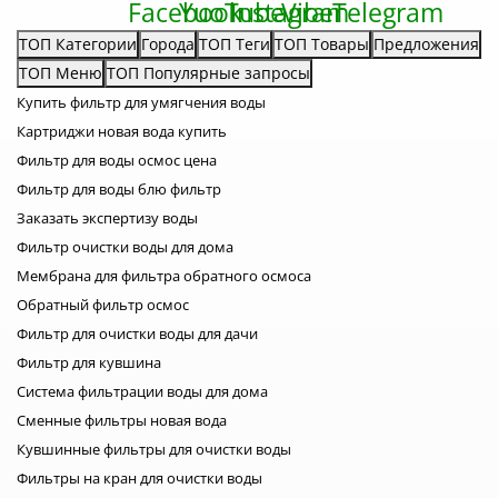
а также линейка отличается
технологами, инженерами и
высокой надежностью и
мастерами. Эти системы имеют
качеством очистки. С AKVO
лучшие комплектующие,
ТОП Категории
Города
ТОП Теги
ТОП Товары
Предложения
Carbon чистая вода без
изготовленные сугубо по заказу,
ТОП Меню
ТОП Популярные запросы
усложнений становится
а также линейка отличается
реальностью! Этапы фильтрации
высокой надежностью и
Купить фильтр для умягчения воды
Akvo R7 Carbon Antioxidant Мы
качеством очистки. С AKVO
уже говорили о том, что система
Carbon чистая вода без
Картриджи новая вода купить
Akvo R7 Carbon Antioxidant имеет
усложнений становится
Фильтр для воды осмос цена
высокую степень очистки и одни
реальностью! Этапы фильтрации
из лучших комплектующих.
Akvo R10 Carbon Antioxidant Мы
Фильтр для воды блю фильтр
Давайте более детально
уже говорили о том, что система
пройдемся по каждому элементу
Заказать экспертизу воды
Akvo R10 Carbon Antioxidant
очистки и подробно расскажем о
имеет высокую степень очистки и
Фильтр очистки воды для дома
комплектующих.
одни из лучших комплектующих.
Полипропиленовый картридж
Давайте более детально
Мембрана для фильтра обратного осмоса
AKVO PP 5 мкм. На первом этапе
пройдемся по каждому элементу
Обратный фильтр осмос
задерживаются все механические
очистки и подробно расскажем о
загрязнения: песок, ил, грязь,
комплектующих.
Фильтр для очистки воды для дачи
ржавчина и т.д. Кроме этого,
Полипропиленовый картридж
картридж имеет
AKVO PP 5 мкм. На первом этапе
Фильтр для кувшина
перфорированную и
задерживаются все механические
Система фильтрации воды для дома
градиентную структуру,
загрязнения: песок, ил, грязь,
благодаря чему загрязнения
ржавчина и т.д. Кроме этого,
Сменные фильтры новая вода
распределяются более
картридж имеет
равномерно, что увеличивает
Кувшинные фильтры для очистки воды
перфорированную и
срок службы. Угольный картридж
градиентную структуру,
Фильтры на кран для очистки воды
AKVO CTO Coconut. Внутри этого
благодаря чему загрязнения