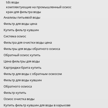
жесткость, органику, металлы и
Системы защиты от протечек
tds воды
даже вирусы! А мембрана на 75
Системы очистки воды промышленные
комплектующие на промышленный осмос
галлон позволит очистить воду
Ультрафиолетовые фильтры для воды
кран для фильтра воды
достаточно быстро. А учитывая в
Умягчители, обезжелезиватели, угольные колонны
комплекте УФ лампу, ваша вода
насосы для осмоса промышленного
Анализы питьевой воды
будет абсолютно безопасной
Услуги
насос для обратного осмоса
Фильтр для воды цена
даже для маленьких детей! Если
Фильтры кувшины
фитинги для фильтра воды
говорить про линейку AKVO
Купить фильтр кувшин
Фильтры на кран
средства для ухода за водой бассейна
система очистки воды для квартиры
магнитный фильтр для воды
фильтр обратного осмоса
озонатор воды купить
фильтры для воды походные
фильтры для воды проточный
система от протечки воды
система очистки воды промышленные
ультрафиолетовая лампа для воды
фильтр обезжелезивания и умягчения воды
анализ воды
фильтр для воды кувшин
фильтр для воды на кран
фильтр от накипи
экософт осмос
viqua sterilight
Carbon, то это не лучшее
Фильтры от накипи для бытовой техники
соотношение цены-качества, это
картриджи фильтр для воды
аквафильтр осмос
фильтр механической очистки
смягчитель для воды
аквафор обратный осмос
Система осмос
намного лучше, чем вы можете
картридж для фильтра кувшина
самопромывной фильтр
угольный фильтр
фильтр для воды от железа
Фильтра для очистки воды цена
найти за подобную цену. Фильтр
купить мембрану обратного осмоса
дисковый фильтр для воды
фильтры для скважин
фильтр от нитратов
дает на выходе идеально чистую
Фильтры для воды обратного осмоса
фильтры big blue
промышленные фильтры для очистки воды
воду, а при этом всём его
Обратный осмос купить
обслуживание минимально.
картридж на воду slim 20
мембрана экософт
Покупайте Akvo R10 Carbon
засыпки для фильтров воды
Цена фильтры для воды
Antioxidant уже сегодня и у вас
комплектующие для фильтров воды
всегда в доме будет чистая и
Картриджи брита купить
картридж аквафор
вкусная вода! Akvo - мы всегда
Фильтр для воды с обратным осмосом
рядом.
фильтр для воды барьер
фильтр наша вода
Фильтр для воды кувшин
ecosoft фильтры
Обратного осмоса
фильтра воды для дома
Фильтр купить
фильтры для воды aqualine
атлас фильтры
Осмос очистка воды
купить фильтр для воды атолл
Купить фильтр кувшин для воды в харькове