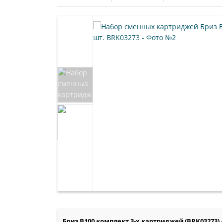
Бриз B100 комплект 3-х картриджей (BRK03273)