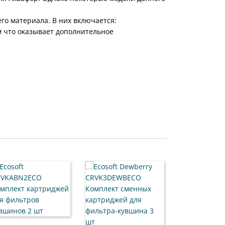
го материала. В них включается:
 что оказывает дополнительное
Аквафор B6 (В10
сменный карт
Для поддержани