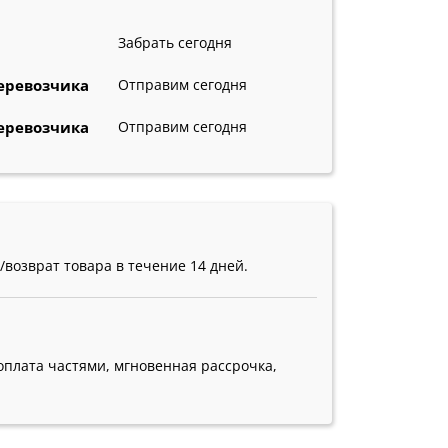
Забрать сегодня
еревозчика
Отправим сегодня
еревозчика
Отправим сегодня
увшина барьер
atoll осмос купить
купить кувшин с филь
возврат товара в течение 14 дней.
оплата частями, мгновенная рассрочка,