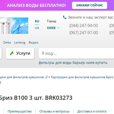
АНАЛИЗ ВОДЫ БЕСПЛАТНО!
ЗАКАЖИ СЕЙЧАС
Звоните и наш эксперт вас
Город:
RU
(044) 247-94-00
(0
КИЕВ
UA
(067) 247-97-00
(0
и
Delta
Lanlang
Видео
Услуги
фильтры для воды барьер киев купить
джи для фильтров кувшинов 🛁
>
Картриджи для фильтров кувшинов Бриз 
🚿
риз B100 3 шт. BRK03273
Преимущества
Отзывы и вопросы
Доставка и оплата