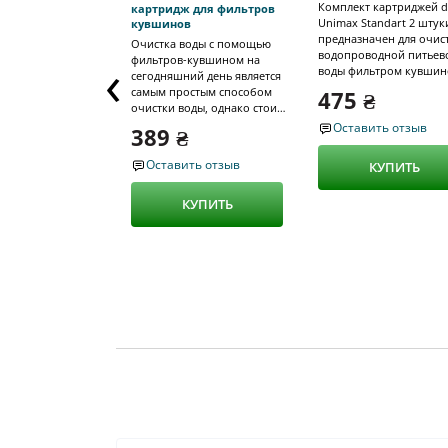
Комплект картриджей d
картридж для фильтров
Unimax Standart 2 штук
кувшинов
предназначен для очис
Очистка воды с помощью
‹
водопроводной питьев
фильтров-кувшином на
воды фильтром кувши
сегодняшний день является
от солей жесткости, хло
самым простым способом
475 ₴
органики, тяжелых
очистки воды, однако стоит
металлов. Начинка мод
понимать, что несмотря на
Оставить отзыв
389 ₴
— активированный
широкую популярность
кокосовый уголь и
фильтров кувшинов, они не
Оставить отзыв
КУПИТЬ
ионообменная смола.
могут дать высокую степень
Импрегнация картридж
очистки, особенно что
ионами серебра защищ
КУПИТЬ
касается самого
его от развития
распространенного
нежелательной
загрязнителя украинской
микрофлоры. Ресурс одного
воды - солей жесткости. Но
картриджа составляет 20
приобретать системы
Комплекта хватит на 2
смягчения воды это тоже не
месяца использования. Как
выход из-за высокой
выбрать фильтр кувши
стоимости и больших
Данное устройство
габаритов. Но не стоит
позволяет получить чи
переживать, правильно
воду в любых условиях.
подобранный картридж для
Больше не нужно боять
фильтра кувшина может
пить из крана, достато
помочь вам справиться с
налить жидкость в
жесткостью воды.
резервуар и через 10 м
Представляем вашему
получить вкусную и
вниманию инновационный