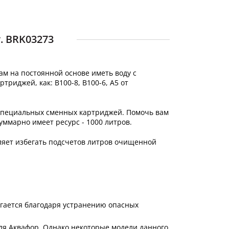
. BRK03273
м на постоянной основе иметь воду с
риджей, как: В100-8, В100-6, А5 от
 специальных сменных картриджей. Помочь вам
уммарно имеет ресурс - 1000 литров.
оляет избегать подсчетов литров очищенной
игается благодаря устранению опасных
ля Аквафор. Однако некоторые модели данного