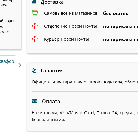
Доставка
шить
Самовывоз из магазинов
бесплатно
ой воды
Отделение Новой Почты
по тарифам п
рс
есурс
Курьер Новой Почты
по тарифам п
квафор
система обратного осмоса atoll
картридж для к
Гарантия
Официальная гарантия от производителя, обмен/
Оплата
Наличными, Visa/MasterCard, Приват24, кредит, 
безналичными.