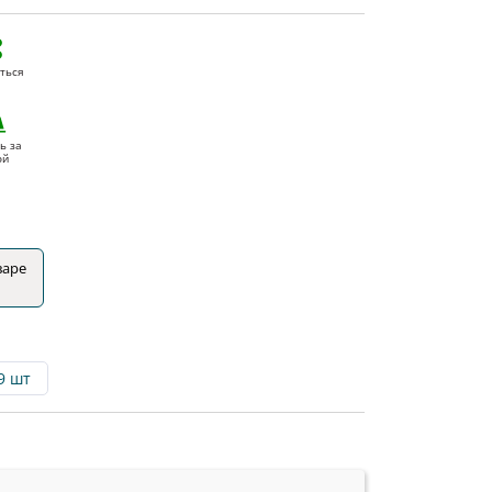
ться
ь за
ой
варе
9 шт