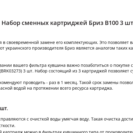
Набор сменных картриджей Бриз B100 3 шт
 в своевременной замене его комплектующих. Это позволяет ва
 украинского производителя Бриз является аналогом таких карт
вании вашего фильтра кувшина важно позаботиться о покупке
BRK03273) 3 шт. Набор состоящий из 3 картриджей позволяет с
омендуют проводить - раз в 1 месяц. Такой срок замены позв
пасной водой на протяжении всего ресурса картриджа.
 ШТ.
справляются с очисткой воды умягчая воду. Такая очистка дост
сткости.
й картридж можно в фильтрах кувшинного типа от производите